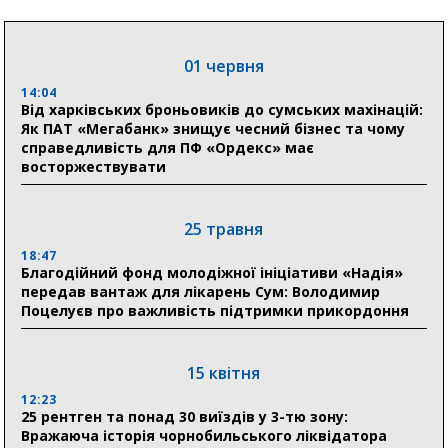
04 серпня
20:41
01 червня
Пенсійний фонд Сумщини спрямував 0,2 млрд грн
на пенсії, страхові виплати та підтримку
14:04
прифронтових громад
Від харківських броньовиків до сумських махінацій:
Як ПАТ «Мегабанк» знищує чесний бізнес та чому
справедливість для ПФ «Ордекс» має
восторжествувати
03 серпня
18:54
Романько розширює програму відпочинку дітей із
25 травня
прифронтової Сумщини: перша група оздоровилася
в Австрії
18:47
Благодійний фонд молодіжної ініціативи «Надія»
передав вантаж для лікарень Сум: Володимир
18:30
Поцелуєв про важливість підтримки прикордоння
Ніколаєнко: у Сумах погодили 115 компенсацій на
відновлення житла майже на 6,6 млн грн
15 квітня
31 липня
12:23
25 рентген та понад 30 виїздів у 3-тю зону:
21:01
Вражаюча історія чорнобильського ліквідатора
До 19 400 гривень на паливо: Пенсійний фонд