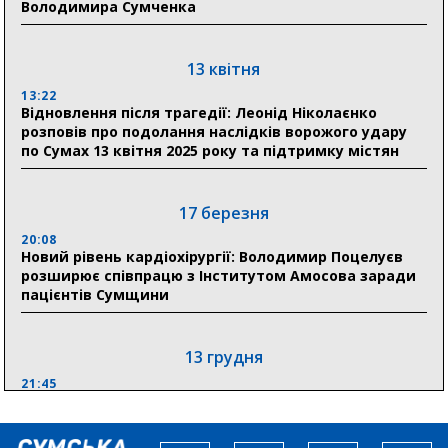
Володимира Сумченка
Сумщини пояснив, як отримати допомогу на зиму
17:52
«Укрексімбанк» припиняє виплату пенсій: у
13 квітня
Пенсійному фонді Сумщини пояснили, що робити
13:22
людям
Відновлення після трагедії: Леонід Ніколаєнко
розповів про подолання наслідків ворожого удару
11:00
по Сумах 13 квітня 2025 року та підтримку містян
Артем Кобзар вручив родинам 20 полеглих Героїв
відзнаки «Почесного громадянина міста Суми»
17 березня
20:08
30 липня
Новий рівень кардіохірургії: Володимир Поцелуєв
19:38
розширює співпрацю з Інститутом Амосова заради
Сумська клінічна лікарня Святого Пантелеймона
пацієнтів Сумщини
здобула головну відзнаку в медичній сфері України
13 грудня
21:45
“Внесення змін до процедури публічних закупівель має
збільшити завантаження стратегічних українських
виробників”, – нардеп Максим Гузенко