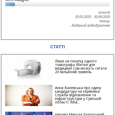
1
голос
голосів
20.05.2020
-
30.09.2020
Кінець
- доданий відвідувачем
СТАТТІ
Лише на покупці одного
томографа збитки для
медицини Сум можуть сягати
20 мільйонів гривень
Анна Валевська про єдину
кандидатуру на керівника
Служби відновлення та
інфраструктури у Сумській
області: Хіба...
Нардеп Микола Задорожній: