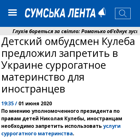
Глухів бореться за світло: Романько об’єднує зусилл
Детский омбудсмен Кулеба
Пенсійний фонд Сумщини спрямував 0,2 млрд грн на 
предложил запретить в
Украине суррогатное
материнство для
иностранцев
19:35 /
01 июня 2020
По мнению уполномоченного президента по
правам детей Николая Кулебы, иностранцам
необходимо запретить использовать
услуги
суррогатного материнства
.