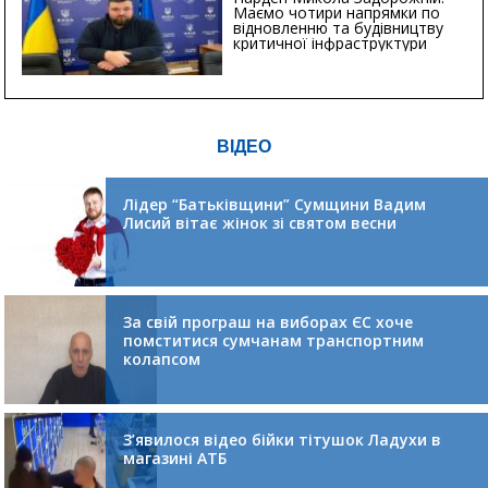
Маємо чотири напрямки по
відновленню та будівництву
критичної інфраструктури
ВІДЕО
Лідер “Батьківщини” Сумщини Вадим
Лисий вітає жінок зі святом весни
За свій програш на виборах ЄС хоче
помститися сумчанам транспортним
колапсом
З’явилося відео бійки тітушок Ладухи в
магазині АТБ