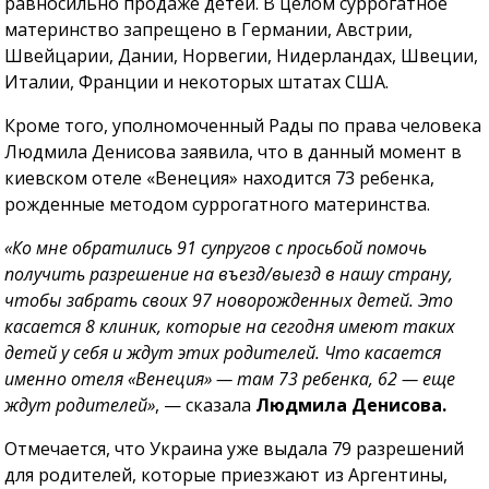
равносильно продаже детей. В целом суррогатное
материнство запрещено в Германии, Австрии,
Швейцарии, Дании, Норвегии, Нидерландах, Швеции,
Италии, Франции и некоторых штатах США.
Кроме того, уполномоченный Рады по права человека
Людмила Денисова заявила, что в данный момент в
киевском отеле «Венеция» находится 73 ребенка,
рожденные методом суррогатного материнства.
«Ко мне обратились 91 супругов с просьбой помочь
получить разрешение на въезд/выезд в нашу страну,
чтобы забрать своих 97 новорожденных детей. Это
касается 8 клиник, которые на сегодня имеют таких
детей у себя и ждут этих родителей. Что касается
именно отеля «Венеция» — там 73 ребенка, 62 — еще
ждут родителей»
, — сказала
Людмила Денисова.
Отмечается, что Украина уже выдала 79 разрешений
для родителей, которые приезжают из Аргентины,