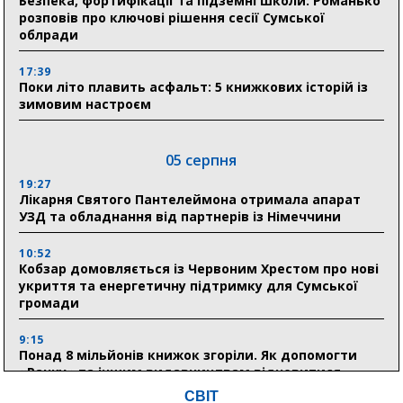
Безпека, фортифікації та підземні школи: Романько
розповів про ключові рішення сесії Сумської
облради
17:39
Поки літо плавить асфальт: 5 книжкових історій із
зимовим настроєм
05 серпня
19:27
Лікарня Святого Пантелеймона отримала апарат
УЗД та обладнання від партнерів із Німеччини
10:52
Кобзар домовляється із Червоним Хрестом про нові
укриття та енергетичну підтримку для Сумської
громади
9:15
Понад 8 мільйонів книжок згоріли. Як допомогти
«Ранку» та іншим видавництвам відновитися
СВІТ