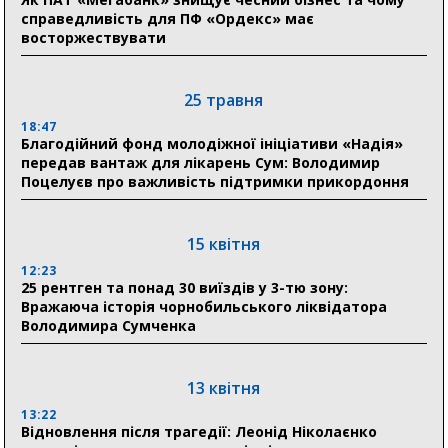
справедливість для ПФ «Ордекс» має
восторжествувати
31 липня
21:01
До 19 400 гривень на паливо: Пенсійний фонд
25 травня
Сумщини пояснив, як отримати допомогу на зиму
18:47
Благодійний фонд молодіжної ініціативи «Надія»
17:52
передав вантаж для лікарень Сум: Володимир
«Укрексімбанк» припиняє виплату пенсій: у
Поцелуєв про важливість підтримки прикордоння
Пенсійному фонді Сумщини пояснили, що робити
людям
15 квітня
11:00
Артем Кобзар вручив родинам 20 полеглих Героїв
12:23
відзнаки «Почесного громадянина міста Суми»
25 рентген та понад 30 виїздів у 3-тю зону:
Вражаюча історія чорнобильського ліквідатора
Володимира Сумченка
30 липня
19:38
Сумська клінічна лікарня Святого Пантелеймона
13 квітня
здобула головну відзнаку в медичній сфері України
13:22
Відновлення після трагедії: Леонід Ніколаєнко
18:33