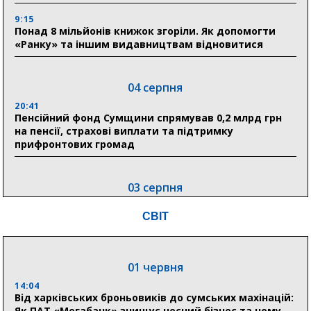
9:15
Понад 8 мільйонів книжок згоріли. Як допомогти
«Ранку» та іншим видавництвам відновитися
04 серпня
20:41
Пенсійний фонд Сумщини спрямував 0,2 млрд грн
на пенсії, страхові виплати та підтримку
прифронтових громад
03 серпня
18:54
СВІТ
Романько розширює програму відпочинку дітей із
прифронтової Сумщини: перша група оздоровилася
в Австрії
01 червня
18:30
Ніколаєнко: у Сумах погодили 115 компенсацій на
14:04
відновлення житла майже на 6,6 млн грн
Від харківських броньовиків до сумських махінацій:
Як ПАТ «Мегабанк» знищує чесний бізнес та чому