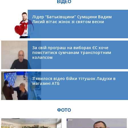
ВІДЕО
Лідер “Батьківщини” Сумщини Вадим
Лисий вітає жінок зі святом весни
За свій програш на виборах ЄС хоче
помститися сумчанам транспортним
колапсом
З’явилося відео бійки тітушок Ладухи в
магазині АТБ
ФОТО