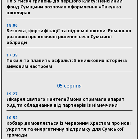
По 5 тисяч гривень до першого класу: Пенсійний
фонд Сумщини розпочав оформлення «Пакунка
школяра»
18:06
Безпека, фортифікації та підземні школи: Романько
розповів про ключові рішення сесії Сумської
облради
17:39
Поки літо плавить асфальт: 5 книжкових історій із
зимовим настроєм
05 серпня
19:27
Лікарня Святого Пантелеймона отримала апарат
УЗД та обладнання від партнерів із Німеччини
10:52
Кобзар домовляється із Червоним Хрестом про нові
укриття та енергетичну підтримку для Сумської
громади