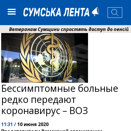
Ветеранам Сумщини спростять доступ до пенсій і ви
Романько розширює програму відпочинку дітей із при
Бессимптомные больные
редко передают
коронавирус – ВОЗ
11:31 /
10 июня 2020