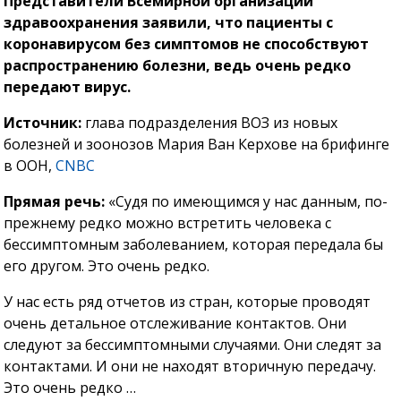
Представители Всемирной организации
здравоохранения заявили, что пациенты с
коронавирусом без симптомов не способствуют
распространению болезни, ведь очень редко
передают вирус.
Источник:
глава подразделения ВОЗ из новых
болезней и зоонозов Мария Ван Керхове на брифинге
в ООН,
CNBC
Прямая речь:
«Судя по имеющимся у нас данным, по-
прежнему редко можно встретить человека с
бессимптомным заболеванием, которая передала бы
его другом. Это очень редко.
У нас есть ряд отчетов из стран, которые проводят
очень детальное отслеживание контактов. Они
следуют за бессимптомными случаями. Они следят за
контактами. И они не находят вторичную передачу.
Это очень редко …