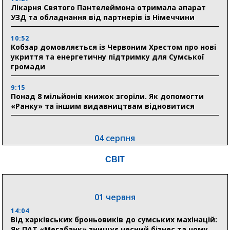
Лікарня Святого Пантелеймона отримала апарат
УЗД та обладнання від партнерів із Німеччини
10:52
Кобзар домовляється із Червоним Хрестом про нові
укриття та енергетичну підтримку для Сумської
громади
9:15
Понад 8 мільйонів книжок згоріли. Як допомогти
«Ранку» та іншим видавництвам відновитися
04 серпня
20:41
СВІТ
Пенсійний фонд Сумщини спрямував 0,2 млрд грн
на пенсії, страхові виплати та підтримку
прифронтових громад
01 червня
14:04
03 серпня
Від харківських броньовиків до сумських махінацій:
18:54
Як ПАТ «Мегабанк» знищує чесний бізнес та чому