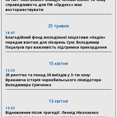
Романько розширює програму відпочинку дітей із
справедливість для ПФ «Ордекс» має
прифронтової Сумщини: перша група оздоровилася
восторжествувати
в Австрії
18:30
25 травня
Ніколаєнко: у Сумах погодили 115 компенсацій на
відновлення житла майже на 6,6 млн грн
18:47
Благодійний фонд молодіжної ініціативи «Надія»
передав вантаж для лікарень Сум: Володимир
Поцелуєв про важливість підтримки прикордоння
31 липня
21:01
До 19 400 гривень на паливо: Пенсійний фонд
15 квітня
Сумщини пояснив, як отримати допомогу на зиму
12:23
25 рентген та понад 30 виїздів у 3-тю зону:
17:52
Вражаюча історія чорнобильського ліквідатора
«Укрексімбанк» припиняє виплату пенсій: у
Володимира Сумченка
Пенсійному фонді Сумщини пояснили, що робити
людям
13 квітня
11:00
Артем Кобзар вручив родинам 20 полеглих Героїв
13:22
відзнаки «Почесного громадянина міста Суми»
Відновлення після трагедії: Леонід Ніколаєнко