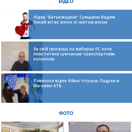
ВІДЕО
Лідер “Батьківщини” Сумщини Вадим
Лисий вітає жінок зі святом весни
За свій програш на виборах ЄС хоче
помститися сумчанам транспортним
колапсом
З’явилося відео бійки тітушок Ладухи в
магазині АТБ
ФОТО