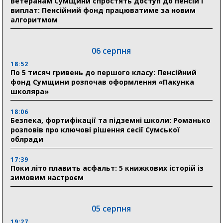
Ветеранам Сумщини спростять доступ до пенсій і
виплат: Пенсійний фонд працюватиме за новим
алгоритмом
06 серпня
18:52
По 5 тисяч гривень до першого класу: Пенсійний
фонд Сумщини розпочав оформлення «Пакунка
школяра»
18:06
Безпека, фортифікації та підземні школи: Романько
розповів про ключові рішення сесії Сумської
облради
17:39
Поки літо плавить асфальт: 5 книжкових історій із
зимовим настроєм
05 серпня
19:27