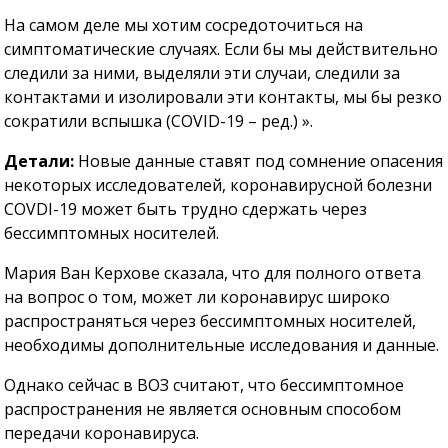
На самом деле мы хотим сосредоточиться на
симптоматические случаях. Если бы мы действительно
следили за ними, выделяли эти случаи, следили за
контактами и изолировали эти контакты, мы бы резко
сократили вспышка (COVID-19 – ред.) ».
Детали:
Новые данные ставят под сомнение опасения
некоторых исследователей, коронавирусной болезни
COVDI-19 может быть трудно сдержать через
бессимптомных носителей.
Мария Ван Керхове сказала, что для полного ответа
на вопрос о том, может ли коронавирус широко
распространяться через бессимптомных носителей,
необходимы дополнительные исследования и данные.
Однако сейчас в ВОЗ считают, что бессимптомное
распространения не является основным способом
передачи коронавируса.