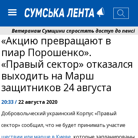
Ветеранам Сумщини спростять доступ до пенсій і в
«Акцию превращают в
Романько розширює програму відпочинку дітей із при
пиар Порошенко».
«Правый сектор» отказался
выходить на Марш
защитников 24 августа
20:33 /
22 августа 2020
Добровольческий украинский Корпус «Правый
сектор» сообщил, что не будет принимать участие
шествии или марше в Киеве
, которые запланированы