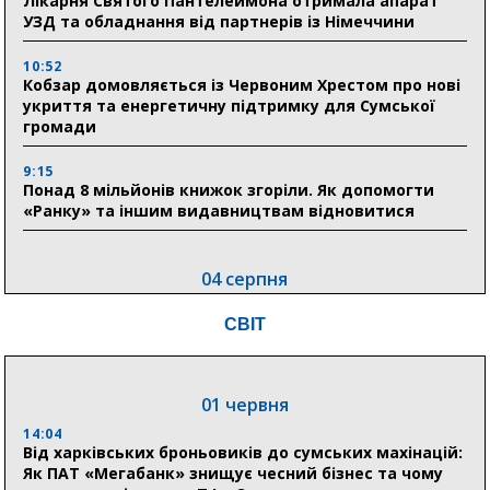
Лікарня Святого Пантелеймона отримала апарат
УЗД та обладнання від партнерів із Німеччини
10:52
Кобзар домовляється із Червоним Хрестом про нові
укриття та енергетичну підтримку для Сумської
громади
9:15
Понад 8 мільйонів книжок згоріли. Як допомогти
«Ранку» та іншим видавництвам відновитися
04 серпня
20:41
СВІТ
Пенсійний фонд Сумщини спрямував 0,2 млрд грн
на пенсії, страхові виплати та підтримку
прифронтових громад
01 червня
14:04
03 серпня
Від харківських броньовиків до сумських махінацій:
18:54
Як ПАТ «Мегабанк» знищує чесний бізнес та чому
Романько розширює програму відпочинку дітей із