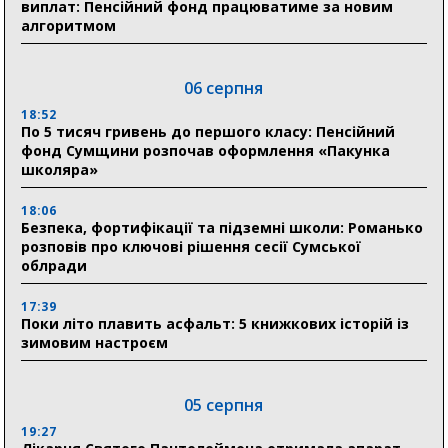
виплат: Пенсійний фонд працюватиме за новим
алгоритмом
06 серпня
18:52
По 5 тисяч гривень до першого класу: Пенсійний
фонд Сумщини розпочав оформлення «Пакунка
школяра»
18:06
Безпека, фортифікації та підземні школи: Романько
розповів про ключові рішення сесії Сумської
облради
17:39
Поки літо плавить асфальт: 5 книжкових історій із
зимовим настроєм
05 серпня
19:27