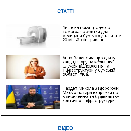
СТАТТІ
Лише на покупці одного
томографа збитки для
медицини Сум можуть сягати
20 мільйонів гривень
Анна Валевська про єдину
кандидатуру на керівника
Служби відновлення та
інфраструктури у Сумській
області: Хіба...
Нардеп Микола Задорожній:
Маємо чотири напрямки по
відновленню та будівництву
критичної інфраструктури
ВІДЕО