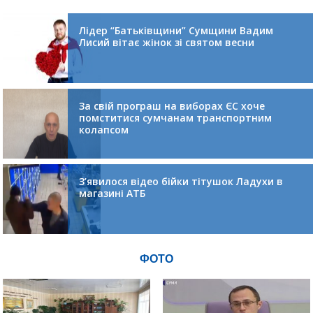
Лідер “Батьківщини” Сумщини Вадим
Лисий вітає жінок зі святом весни
За свій програш на виборах ЄС хоче
помститися сумчанам транспортним
колапсом
З’явилося відео бійки тітушок Ладухи в
магазині АТБ
ФОТО