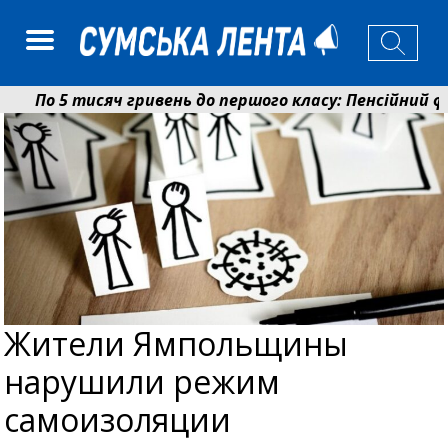
По 5 тисяч гривень до першого класу: Пенсійний фо
Ніколаєнко: у Сумах погодили 115 компенсацій на ві
Жители Ямпольщины
нарушили режим
самоизоляции