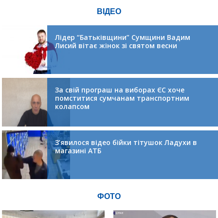
ВІДЕО
Лідер “Батьківщини” Сумщини Вадим
Лисий вітає жінок зі святом весни
За свій програш на виборах ЄС хоче
помститися сумчанам транспортним
колапсом
З’явилося відео бійки тітушок Ладухи в
магазині АТБ
ФОТО