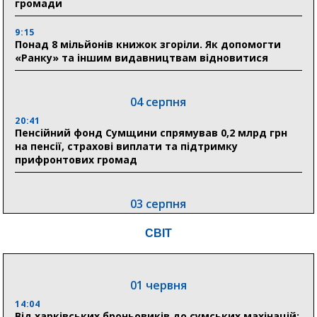
громади
9:15
Понад 8 мільйонів книжок згоріли. Як допомогти
«Ранку» та іншим видавництвам відновитися
04 серпня
20:41
Пенсійний фонд Сумщини спрямував 0,2 млрд грн
на пенсії, страхові виплати та підтримку
прифронтових громад
03 серпня
18:54
СВІТ
Романько розширює програму відпочинку дітей із
прифронтової Сумщини: перша група оздоровилася
в Австрії
01 червня
18:30
Ніколаєнко: у Сумах погодили 115 компенсацій на
14:04
відновлення житла майже на 6,6 млн грн
Від харківських броньовиків до сумських махінацій: