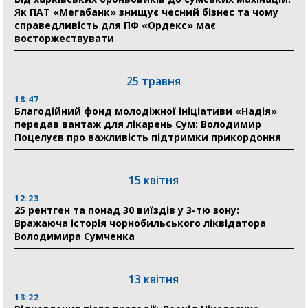
Як ПАТ «Мегабанк» знищує чесний бізнес та чому
справедливість для ПФ «Ордекс» має
восторжествувати
31 липня
21:01
До 19 400 гривень на паливо: Пенсійний фонд
25 травня
Сумщини пояснив, як отримати допомогу на зиму
18:47
Благодійний фонд молодіжної ініціативи «Надія»
17:52
передав вантаж для лікарень Сум: Володимир
«Укрексімбанк» припиняє виплату пенсій: у
Поцелуєв про важливість підтримки прикордоння
Пенсійному фонді Сумщини пояснили, що робити
людям
15 квітня
11:00
Артем Кобзар вручив родинам 20 полеглих Героїв
12:23
відзнаки «Почесного громадянина міста Суми»
25 рентген та понад 30 виїздів у 3-тю зону:
Вражаюча історія чорнобильського ліквідатора
Володимира Сумченка
30 липня
19:38
Сумська клінічна лікарня Святого Пантелеймона
13 квітня
здобула головну відзнаку в медичній сфері України
13:22