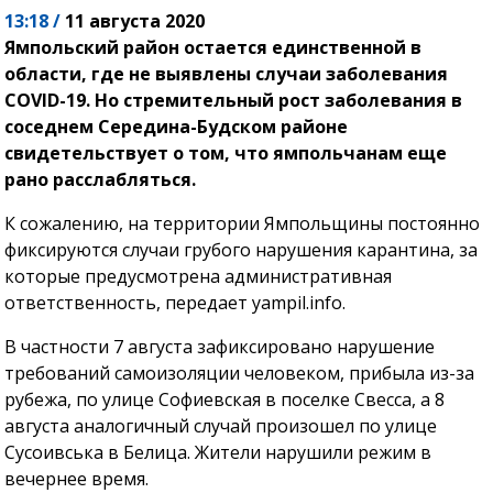
13:18 /
11 августа 2020
Ямпольский район остается единственной в
области, где не выявлены случаи заболевания
COVID-19. Но стремительный рост заболевания в
соседнем Середина-Будском районе
свидетельствует о том, что ямпольчанам еще
рано расслабляться.
К сожалению, на территории Ямпольщины постоянно
фиксируются случаи грубого нарушения карантина, за
которые предусмотрена административная
ответственность, передает yampil.info.
В частности 7 августа зафиксировано нарушение
требований самоизоляции человеком, прибыла из-за
рубежа, по улице Софиевская в поселке Свесса, а 8
августа аналогичный случай произошел по улице
Сусоивська в Белица. Жители нарушили режим в
вечернее время.