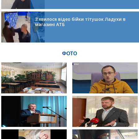
З’явилося відео бійки тітушок Ладухи в
магазині АТБ
ФОТО