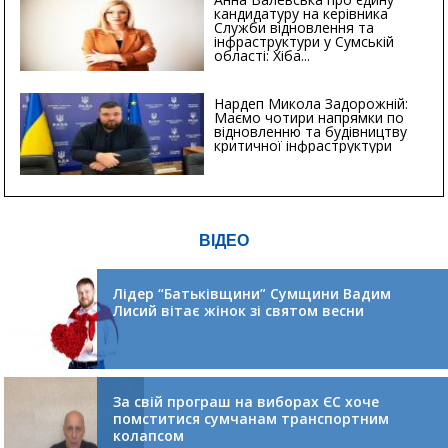
кандидатуру на керівника
Служби відновлення та
інфраструктури у Сумській
області: Хіба...
Нардеп Микола Задорожній:
Маємо чотири напрямки по
відновленню та будівництву
критичної інфраструктури
ВІДЕО
Лідер “Батьківщини” Сумщини Вадим
Лисий вітає жінок зі святом весни
За свій програш на виборах ЄС хоче
помститися сумчанам транспортним
колапсом