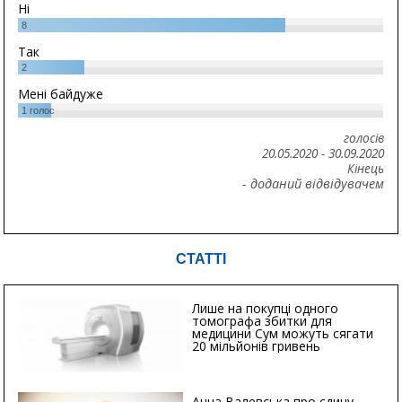
Ні
8
Так
2
Мені байдуже
1
голос
голосів
20.05.2020
-
30.09.2020
Кінець
- доданий відвідувачем
СТАТТІ
Лише на покупці одного
томографа збитки для
медицини Сум можуть сягати
20 мільйонів гривень
Анна Валевська про єдину