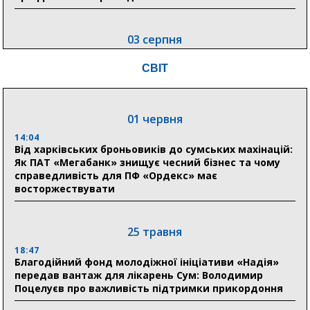
03 серпня
18:54
СВІТ
Романько розширює програму відпочинку дітей із
прифронтової Сумщини: перша група оздоровилася
в Австрії
01 червня
18:30
Ніколаєнко: у Сумах погодили 115 компенсацій на
14:04
відновлення житла майже на 6,6 млн грн
Від харківських броньовиків до сумських махінацій:
Як ПАТ «Мегабанк» знищує чесний бізнес та чому
справедливість для ПФ «Ордекс» має
восторжествувати
31 липня
21:01
До 19 400 гривень на паливо: Пенсійний фонд
25 травня
Сумщини пояснив, як отримати допомогу на зиму
18:47
Благодійний фонд молодіжної ініціативи «Надія»
17:52
передав вантаж для лікарень Сум: Володимир
«Укрексімбанк» припиняє виплату пенсій: у
Поцелуєв про важливість підтримки прикордоння
Пенсійному фонді Сумщини пояснили, що робити
людям