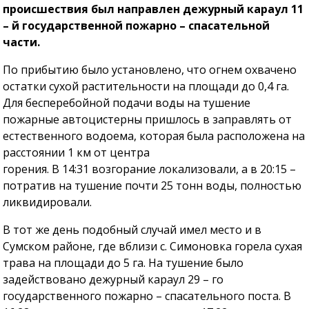
происшествия был направлен дежурный караул 11
– й государственной пожарно – спасательной
части.
По прибытию было установлено, что огнем охвачено
остатки сухой растительности на площади до 0,4 га.
Для бесперебойной подачи воды на тушение
пожарные автоцистерны пришлось в заправлять от
естественного водоема, которая была расположена на
расстоянии 1 км от центра
горения. В 14:31 возгорание локализовали, а в 20:15 –
потратив на тушение почти 25 тонн воды, полностью
ликвидировали.
В тот же день подобный случай имел место и в
Сумском районе, где вблизи с. Симоновка горела сухая
трава на площади до 5 га. На тушение было
задействовано дежурный караул 29 – го
государственного пожарно – спасательного поста. В