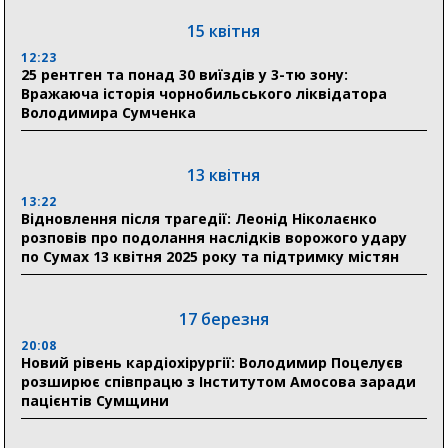
15 квітня
11:00
Артем Кобзар вручив родинам 20 полеглих Героїв
12:23
відзнаки «Почесного громадянина міста Суми»
25 рентген та понад 30 виїздів у 3-тю зону:
Вражаюча історія чорнобильського ліквідатора
Володимира Сумченка
30 липня
19:38
Сумська клінічна лікарня Святого Пантелеймона
13 квітня
здобула головну відзнаку в медичній сфері України
13:22
Відновлення після трагедії: Леонід Ніколаєнко
18:33
розповів про подолання наслідків ворожого удару
Олексій Романько долучився до обговорення Плану
по Сумах 13 квітня 2025 року та підтримку містян
стійкості Сумщини з Прем’єр-міністром
18:11
17 березня
Місто посилює міжнародну співпрацю: Суми
отримали 12 потужних станцій для Пунктів обігріву
20:08
Новий рівень кардіохірургії: Володимир Поцелуєв
розширює співпрацю з Інститутом Амосова заради
пацієнтів Сумщини