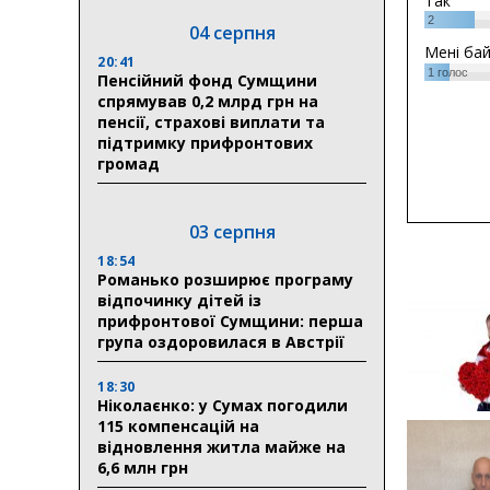
Так
2
04 серпня
Мені ба
20:41
1
голос
Пенсійний фонд Сумщини
спрямував 0,2 млрд грн на
пенсії, страхові виплати та
підтримку прифронтових
громад
03 серпня
18:54
Романько розширює програму
відпочинку дітей із
прифронтової Сумщини: перша
група оздоровилася в Австрії
18:30
Ніколаєнко: у Сумах погодили
115 компенсацій на
відновлення житла майже на
6,6 млн грн