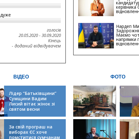
кандидату
керівника
відновленн
йдуже
інфраструк
Сумській о
Хіба...
Нардеп Ми
голосів
Задорожні
Маємо чо
20.05.2020
-
30.09.2020
напрямки 
Кінець
відновлен
- доданий відвідувачем
будівницт
критичної
інфрастру
ВІДЕО
ФОТО
Лідер “Батьківщини”
Сумщини Вадим
Лисий вітає жінок зі
святом весни
За свій програш на
виборах ЄС хоче
помститися сумчанам