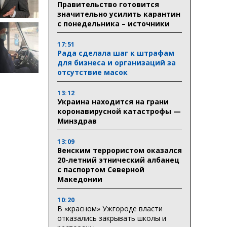
Правительство готовится
значительно усилить карантин
с понедельника – источники
17:51
Рада сделала шаг к штрафам
для бизнеса и организаций за
отсутствие масок
13:12
Украина находится на грани
коронавирусной катастрофы —
Минздрав
13:09
Венским террористом оказался
20-летний этнический албанец
с паспортом Северной
Македонии
10:20
В «красном» Ужгороде власти
отказались закрывать школы и