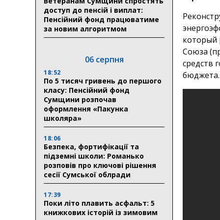
Ветеранам Сумщини спростять
доступ до пенсій і виплат:
Реконстр
Пенсійний фонд працюватиме
энергоэф
за новим алгоритмом
который 
Союза (п
06 серпня
средств 
18:52
бюджета.
По 5 тисяч гривень до першого
класу: Пенсійний фонд
Сумщини розпочав
оформлення «Пакунка
школяра»
18:06
Безпека, фортифікації та
підземні школи: Романько
розповів про ключові рішення
сесії Сумської облради
17:39
Поки літо плавить асфальт: 5
книжкових історій із зимовим