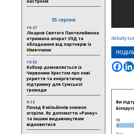
настроєм
05 серпня
19:27
Лікарня Святого Пантелеймона
debaty.su
отримала апарат УЗД та
обладнання від партнерів із
Німеччини
ПОДІЛ
10:52
Кобзар домовляється із
Червоним Хрестом про нові
укриття та енергетичну
підтримку для Сумської
громади
Ви підт
9:15
Понад 8 мільйонів книжок
Білорусі
згоріли. Як допомогти «Ранку»
та іншим видавництвам
Ні
відновитися
8