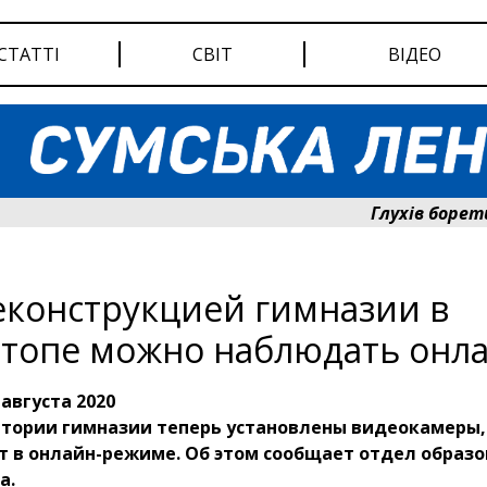
СТАТТІ
СВІТ
ВІДЕО
Глухів бореться з
еконструкцией гимназии в
топе можно наблюдать онл
 августа 2020
итории гимназии теперь установлены видеокамеры,
т в онлайн-режиме. Об этом сообщает отдел образ
а.