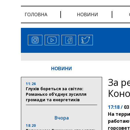
ГОЛОВНА
НОВИНИ
НОВИНИ
За р
11:26
Глухів бореться за світло:
Коно
Романько об’єднує зусилля
громади та енергетиків
17:18 /
03
На терр
Вчора
работаю
18:20
горсовет