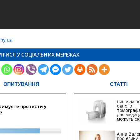
my.ua
ИТИСЯ У СОЦІАЛЬНИХ МЕРЕЖАХ
ОПИТУВАННЯ
СТАТТІ
Лише на по
одного
римуєте протести у
томографа
?
для медиц
можуть ся
мільйонів 
Анна Вале
про єдину