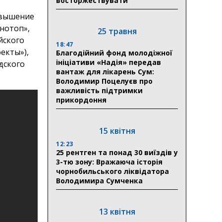
восторжествувати
овышение
нотоп»,
25 травня
йского
18:47
екты»),
Благодійний фонд молодіжної
ініціативи «Надія» передав
дского
вантаж для лікарень Сум:
Володимир Поцелуєв про
важливість підтримки
прикордоння
15 квітня
12:23
25 рентген та понад 30 виїздів у
3-тю зону: Вражаюча історія
чорнобильського ліквідатора
Володимира Сумченка
13 квітня