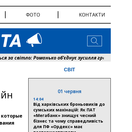
ФОТО
КОНТАКТИ
а світло: Романько об’єднує зусилля громади та енерг
СВІТ
01 червня
айн
14:04
Від харківських броньовиків до
сумських махінацій: Як ПАТ
 которые
«Мегабанк» знищує чесний
бізнес та чому справедливість
ования
для ПФ «Ордекс» має