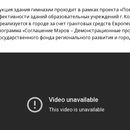
укция здания гимназии проходит в рамках проекта «П
фективности зданий образовательных учреждений г. Ко
реализуется в городе за счет грантовых средств Европе
рограмма «Соглашение Мэров – Демонстрационные про
государственного фонда регионального развития и горо