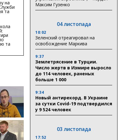
ру на
Максим Гузенко
 Служби
я та
тури у
бласті:
04 листопада
кола
й:
10:02
тири
Зеленский отреагировал на
по
освобождение Маркива
ню та
ву
9:37
ктури
Землетрясение в Турции.
Число жертв в Измире выросло
до 114 человек, раненых
больше 1 000
9:34
Новый антирекорд. В Украине
за сутки Covid-19 подтвердился
у 9 524 человек
03 листопада
17:52