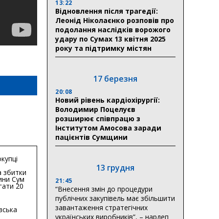
13:22
Відновлення після трагедії:
Леонід Ніколаєнко розповів про
подолання наслідків ворожого
удару по Сумах 13 квітня 2025
року та підтримку містян
17 березня
20:08
Новий рівень кардіохірургії:
Володимир Поцелуєв
розширює співпрацю з
Інститутом Амосова заради
пацієнтів Сумщини
купці
13 грудня
 збитки
ини Сум
21:45
гати 20
“Внесення змін до процедури
гривень
публічних закупівель має збільшити
завантаження стратегічних
вська
українських виробників”, – нардеп