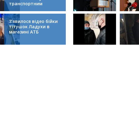
транспортним
колапсом
З’явилося відео бійки
тітушок Ладухи в
магазині АТБ