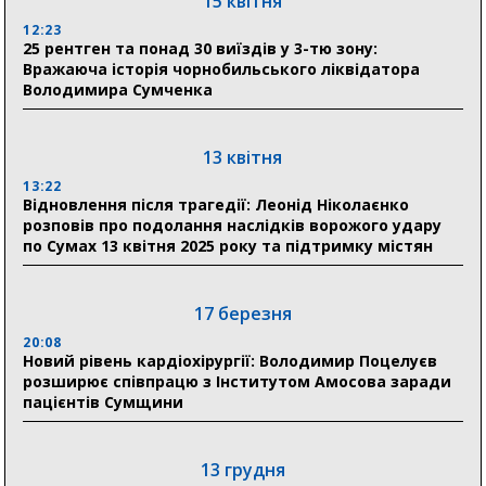
15 квітня
Артем Кобзар вручив родинам 20 полеглих Героїв
12:23
відзнаки «Почесного громадянина міста Суми»
25 рентген та понад 30 виїздів у 3-тю зону:
Вражаюча історія чорнобильського ліквідатора
Володимира Сумченка
30 липня
19:38
Сумська клінічна лікарня Святого Пантелеймона
13 квітня
здобула головну відзнаку в медичній сфері України
13:22
Відновлення після трагедії: Леонід Ніколаєнко
18:33
розповів про подолання наслідків ворожого удару
Олексій Романько долучився до обговорення Плану
по Сумах 13 квітня 2025 року та підтримку містян
стійкості Сумщини з Прем’єр-міністром
18:11
17 березня
Місто посилює міжнародну співпрацю: Суми
отримали 12 потужних станцій для Пунктів обігріву
20:08
Новий рівень кардіохірургії: Володимир Поцелуєв
розширює співпрацю з Інститутом Амосова заради
пацієнтів Сумщини
13 грудня