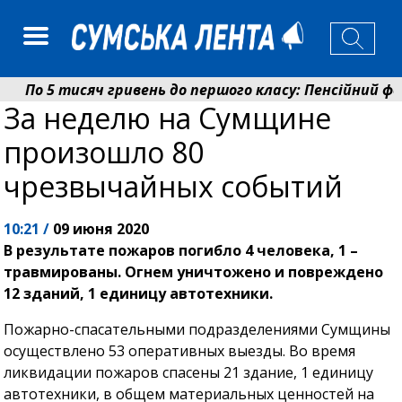
По 5 тисяч гривень до першого класу: Пенсійний фон
За неделю на Сумщине
Ніколаєнко: у Сумах погодили 115 компенсацій на від
произошло 80
чрезвычайных событий
10:21 /
09 июня 2020
В результате пожаров погибло 4 человека, 1 –
травмированы. Огнем уничтожено и повреждено
12 зданий, 1 единицу автотехники.
Пожарно-спасательными подразделениями Сумщины
осуществлено 53 оперативных выезды. Во время
ликвидации пожаров спасены 21 здание, 1 единицу
автотехники, в общем материальных ценностей на