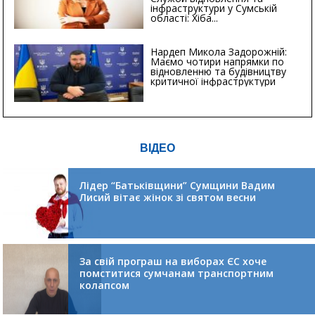
інфраструктури у Сумській
області: Хіба...
Нардеп Микола Задорожній:
Маємо чотири напрямки по
відновленню та будівництву
критичної інфраструктури
ВІДЕО
Лідер “Батьківщини” Сумщини Вадим
Лисий вітає жінок зі святом весни
За свій програш на виборах ЄС хоче
помститися сумчанам транспортним
колапсом