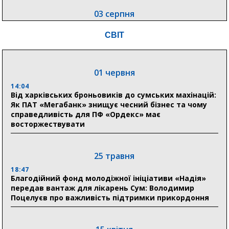
03 серпня
18:54
СВІТ
Романько розширює програму відпочинку дітей із
прифронтової Сумщини: перша група оздоровилася
в Австрії
01 червня
18:30
Ніколаєнко: у Сумах погодили 115 компенсацій на
14:04
відновлення житла майже на 6,6 млн грн
Від харківських броньовиків до сумських махінацій:
Як ПАТ «Мегабанк» знищує чесний бізнес та чому
справедливість для ПФ «Ордекс» має
восторжествувати
31 липня
21:01
До 19 400 гривень на паливо: Пенсійний фонд
25 травня
Сумщини пояснив, як отримати допомогу на зиму
18:47
Благодійний фонд молодіжної ініціативи «Надія»
17:52
передав вантаж для лікарень Сум: Володимир
«Укрексімбанк» припиняє виплату пенсій: у
Поцелуєв про важливість підтримки прикордоння
Пенсійному фонді Сумщини пояснили, що робити
людям
11:00