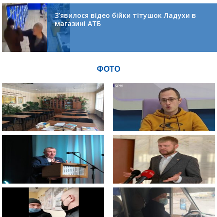
З’явилося відео бійки тітушок Ладухи в
магазині АТБ
ФОТО