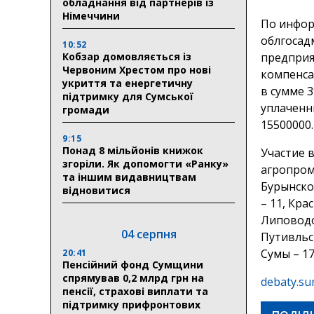
обладнання від партнерів із
Німеччини
По инфор
облгосад
10:52
Кобзар домовляється із
предприя
Червоним Хрестом про нові
компенса
укриття та енергетичну
в сумме 3
підтримку для Сумської
уплаченн
громади
15500000.
9:15
Понад 8 мільйонів книжок
Участие 
згоріли. Як допомогти «Ранку»
агропром
та іншим видавництвам
Бурынског
відновитися
– 11, Кра
Липоводол
04 серпня
Путивльск
Сумы – 17
20:41
Пенсійний фонд Сумщини
спрямував 0,2 млрд грн на
debaty.su
пенсії, страхові виплати та
підтримку прифронтових