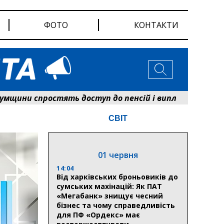
ФОТО
КОНТАКТИ
и спростять доступ до пенсій і виплат: Пенсійний 
СВІТ
01 червня
14:04
Від харківських броньовиків до
сумських махінацій: Як ПАТ
«Мегабанк» знищує чесний
бізнес та чому справедливість
для ПФ «Ордекс» має