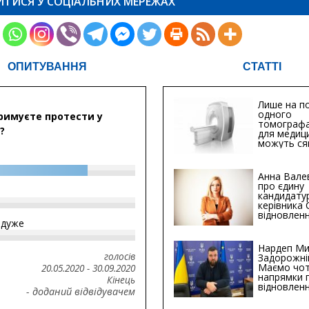
ИТИСЯ У СОЦІАЛЬНИХ МЕРЕЖАХ
ОПИТУВАННЯ
СТАТТІ
Лише на по
одного
римуєте протести у
томографа
?
для медиц
можуть ся
мільйонів 
Анна Вале
про єдину
кандидату
керівника
відновленн
йдуже
інфраструк
Сумській о
Хіба...
Нардеп Ми
голосів
Задорожні
Маємо чо
20.05.2020
-
30.09.2020
напрямки 
Кінець
відновлен
- доданий відвідувачем
будівницт
критичної