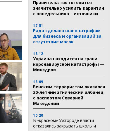
Правительство готовится
ктури
значительно усилить карантин
с понедельника – источники
17:51
Рада сделала шаг к штрафам
для бизнеса и организаций за
отсутствие масок
13:12
Украина находится на грани
коронавирусной катастрофы —
Минздрав
13:09
Венским террористом оказался
20-летний этнический албанец
с паспортом Северной
Македонии
10:20
В «красном» Ужгороде власти
отказались закрывать школы и