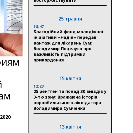
восторжествувати
25 травня
18:47
Благодійний фонд молодіжної
ініціативи «Надія» передав
вантаж для лікарень Сум:
Володимир Поцелуєв про
важливість підтримки
риям
прикордоння
15 квітня
й
12:23
25 рентген та понад 30 виїздів у
ам
3-тю зону: Вражаюча історія
чорнобильського ліквідатора
Володимира Сумченка
2020
а
13 квітня