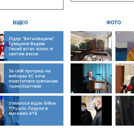
інфрастру
ВІДЕО
ФОТО
Лідер “Батьківщини”
Сумщини Вадим
Лисий вітає жінок зі
святом весни
За свій програш на
виборах ЄС хоче
помститися сумчанам
транспортним
колапсом
З’явилося відео бійки
тітушок Ладухи в
магазині АТБ