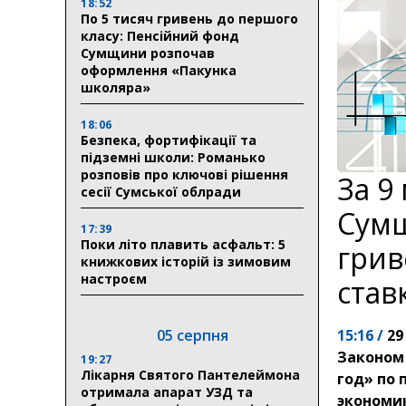
18:52
По 5 тисяч гривень до першого
класу: Пенсійний фонд
Сумщини розпочав
оформлення «Пакунка
школяра»
18:06
Безпека, фортифікації та
підземні школи: Романько
розповів про ключові рішення
За 9
сесії Сумської облради
Сумщ
17:39
Поки літо плавить асфальт: 5
грив
книжкових історій із зимовим
настроєм
став
05 серпня
15:16 /
29
Законом
19:27
Лікарня Святого Пантелеймона
год» по
отримала апарат УЗД та
экономик