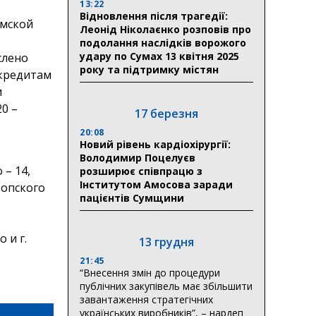
13:22
Відновлення після трагедії:
умской
Леонід Ніколаєнко розповів про
подолання наслідків ворожого
удару по Сумах 13 квітня 2025
слено
року та підтримку містян
кредитам
и
0 –
17 березня
20:08
Новий рівень кардіохірургії:
Володимир Поцелуєв
– 14,
розширює співпрацю з
Інститутом Амосова заради
топского
пацієнтів Сумщини
 и г.
13 грудня
21:45
“Внесення змін до процедури
публічних закупівель має збільшити
завантаження стратегічних
українських виробників”, – нардеп