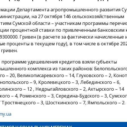
мации Департамента агропромышленного развития С
министрации, на 27 октября 146 сельскохозяйственным
тиям Сумской области – участникам программы перечи
ции процентной ставки по привлеченным банковским 
9300000. Гривен (в расчете за фактически начисленные 
ые проценты в текущем году), в том числе в октябре 202
 гривен.
в программе удешевления кредитов взяли субъекты
ышленного комплекса из таких районов: Белопольского 
о – 20, Великописаревского – 14, Глуховского – 2, Коно
снопольского – 9, Кролевецкого – 3, Лебединского – 6,
инского – 12 , Недрыгайловского – 2, Ахтырского – 14
ого – 4, Роменского – 3, Середина-Будского – 3, Сумского
 Тростянецкого – 3, Шосткинского – 7, Ямпольского – 2.
my.ua