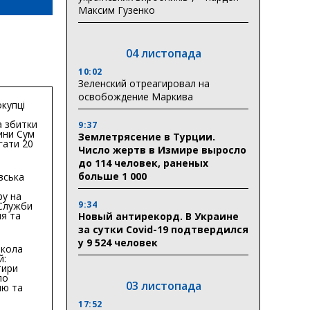
Максим Гузенко
04 листопада
10:02
Зеленский отреагировал на
освобождение Маркива
купці
 збитки
9:37
ини Сум
Землетрясение в Турции.
гати 20
Число жертв в Измире выросло
гривень
до 114 человек, раненых
больше 1 000
вська
ру на
9:34
 Служби
я та
Новый антирекорд. В Украине
тури у
за сутки Covid-19 подтвердился
бласті:
у 9 524 человек
кола
й:
тири
по
03 листопада
ню та
ву
17:52