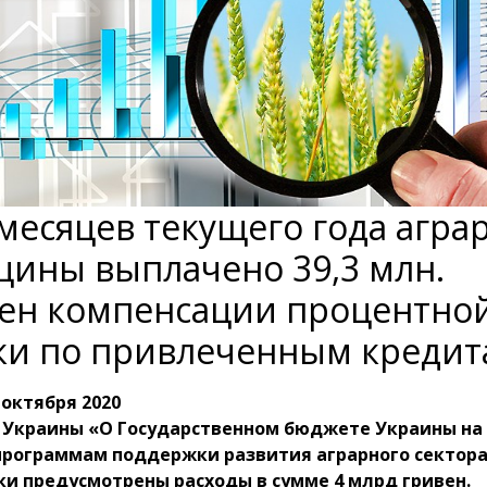
 месяцев текущего года агра
ины выплачено 39,3 млн.
ен компенсации процентно
ки по привлеченным кредит
 октября 2020
 Украины «О Государственном бюджете Украины на 
 программам поддержки развития аграрного сектор
и предусмотрены расходы в сумме 4 млрд гривен.