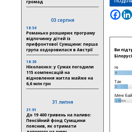
ПОДІЛ
громад
03 серпня
18:54
Романько розширює програму
відпочинку дітей із
прифронтової Сумщини: перша
група оздоровилася в Австрії
Ви підт
Білорусі
18:30
Ніколаєнко: у Сумах погодили
Ні
115 компенсацій на
8
відновлення житла майже на
Так
6,6 млн грн
2
Мені ба
31 липня
1
голос
21:01
До 19 400 гривень на паливо:
Пенсійний фонд Сумщини
пояснив, як отримати
допомогу на зиму