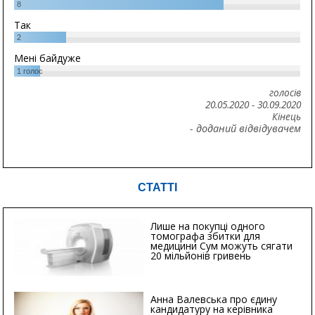
8
Так
2
Мені байдуже
1
голос
голосів
20.05.2020
-
30.09.2020
Кінець
- доданий відвідувачем
СТАТТІ
Лише на покупці одного
томографа збитки для
медицини Сум можуть сягати
20 мільйонів гривень
Анна Валевська про єдину
кандидатуру на керівника