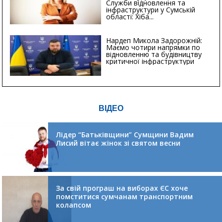
Служби відновлення та
інфраструктури у Сумській
області: Хіба...
Нардеп Микола Задорожній:
Маємо чотири напрямки по
відновленню та будівництву
критичної інфраструктури
ВІДЕО
Лідер “Батьківщини” Сумщини Вадим
Лисий вітає жінок зі святом весни
За свій програш на виборах ЄС хоче
помститися сумчанам транспортним
колапсом