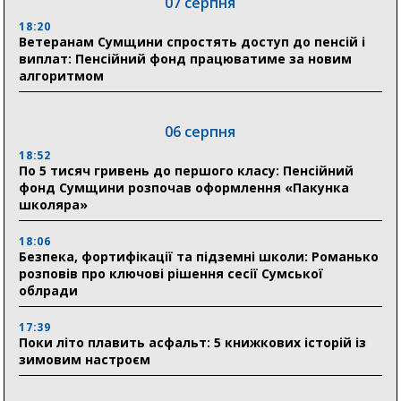
07 серпня
18:20
Ветеранам Сумщини спростять доступ до пенсій і
виплат: Пенсійний фонд працюватиме за новим
алгоритмом
06 серпня
18:52
По 5 тисяч гривень до першого класу: Пенсійний
фонд Сумщини розпочав оформлення «Пакунка
школяра»
18:06
Безпека, фортифікації та підземні школи: Романько
розповів про ключові рішення сесії Сумської
облради
17:39
Поки літо плавить асфальт: 5 книжкових історій із
зимовим настроєм