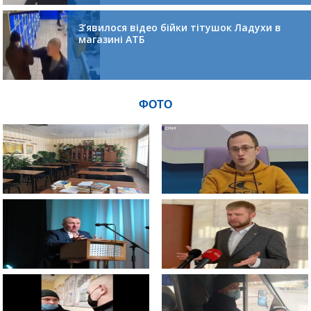
З’явилося відео бійки тітушок Ладухи в
магазині АТБ
ФОТО