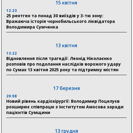
15 квітня
03 серпня
12:23
18:54
25 рентген та понад 30 виїздів у 3-тю зону:
Романько розширює програму відпочинку дітей із
Вражаюча історія чорнобильського ліквідатора
прифронтової Сумщини: перша група оздоровилася
Володимира Сумченка
в Австрії
18:30
Ніколаєнко: у Сумах погодили 115 компенсацій на
13 квітня
відновлення житла майже на 6,6 млн грн
13:22
Відновлення після трагедії: Леонід Ніколаєнко
розповів про подолання наслідків ворожого удару
31 липня
по Сумах 13 квітня 2025 року та підтримку містян
21:01
До 19 400 гривень на паливо: Пенсійний фонд
Сумщини пояснив, як отримати допомогу на зиму
17 березня
20:08
17:52
Новий рівень кардіохірургії: Володимир Поцелуєв
«Укрексімбанк» припиняє виплату пенсій: у
розширює співпрацю з Інститутом Амосова заради
Пенсійному фонді Сумщини пояснили, що робити
пацієнтів Сумщини
людям
13 грудня