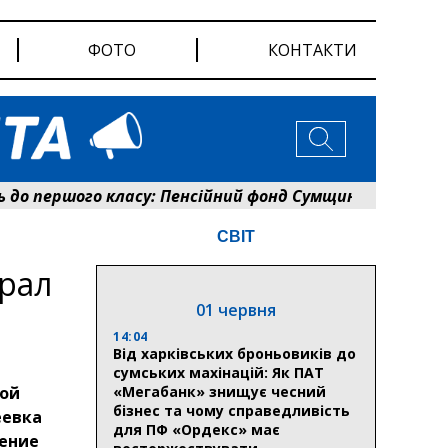
ФОТО
КОНТАКТИ
 першого класу: Пенсійний фонд Сумщини розпочав оф
СВІТ
рал
01 червня
14:04
Від харківських броньовиків до
сумських махінацій: Як ПАТ
ной
«Мегабанк» знищує чесний
бізнес та чому справедливість
еевка
для ПФ «Ордекс» має
ление