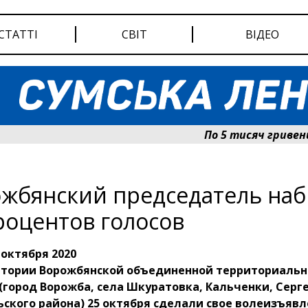
СТАТТІ
СВІТ
ВІДЕО
По 5 тисяч гривень до
жбянский председатель наб
роцентов голосов
 октября 2020
итории Ворожбянской объединенной территориаль
город Ворожба, села Шкуратовка, Кальченки, Серг
ского района) 25 октября сделали свое волеизъяв