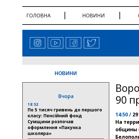
ГОЛОВНА
НОВИНИ
НОВИНИ
Воро
Вчора
90 п
18:52
По 5 тисяч гривень до першого
14:50 /
29
класу: Пенсійний фонд
Сумщини розпочав
На терр
оформлення «Пакунка
общины (
школяра»
Белополь