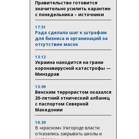
Правительство готовится
значительно усилить карантин
с понедельника – источники
17:51
Рада сделала шаг к штрафам
для бизнеса и организаций за
отсутствие масок
13:12
Украина находится на грани
коронавирусной катастрофы —
Минздрав
13:09
Венским террористом оказался
20-летний этнический албанец
с паспортом Северной
Македонии
10:20
В «красном» Ужгороде власти
отказались закрывать школы и