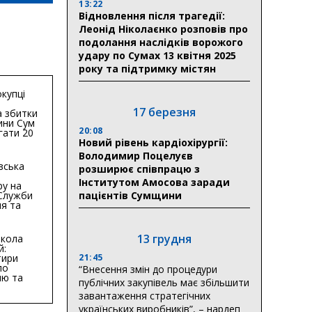
13:22
Відновлення після трагедії:
Леонід Ніколаєнко розповів про
подолання наслідків ворожого
удару по Сумах 13 квітня 2025
року та підтримку містян
купці
17 березня
 збитки
ини Сум
20:08
гати 20
гривень
Новий рівень кардіохірургії:
Володимир Поцелуєв
вська
розширює співпрацю з
Інститутом Амосова заради
ру на
 Служби
пацієнтів Сумщини
я та
тури у
бласті:
13 грудня
кола
й:
тири
21:45
по
“Внесення змін до процедури
ню та
публічних закупівель має збільшити
ву
завантаження стратегічних
ктури
українських виробників”, – нардеп