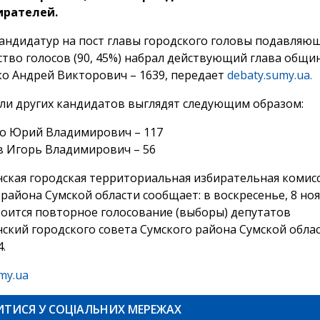
ирателей.
кандидатур на пост главы городского головы подавляю
тво голосов (90, 45%) набрал действующий глава общи
о Андрей Викторович – 1639, передает
debaty.sumy.ua.
ли других кандидатов выглядят следующим образом:
о Юрий Владимирович – 117
 Игорь Владимирович – 56
ская городская территориальная избирательная комис
района Сумской области сообщает: в воскресенье, 8 ноя
стоится повторное голосование (выборы) депутатов
ский городского совета Сумского района Сумской обла
.
my.ua
ИТИСЯ У СОЦІАЛЬНИХ МЕРЕЖАХ