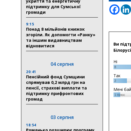
укриття та енергетичну
підтримку для Сумської
громади
9:15
Понад 8 мільйонів книжок
згоріли. Як допомогти «Ранку»
та іншим видавництвам
Ви підт
відновитися
Білорусі
Ні
04 серпня
8
20:41
Так
Пенсійний фонд Сумщини
2
спрямував 0,2 млрд грн на
пенсії, страхові виплати та
Мені ба
підтримку прифронтових
1
голос
громад
03 серпня
18:54
Романько розширює програму