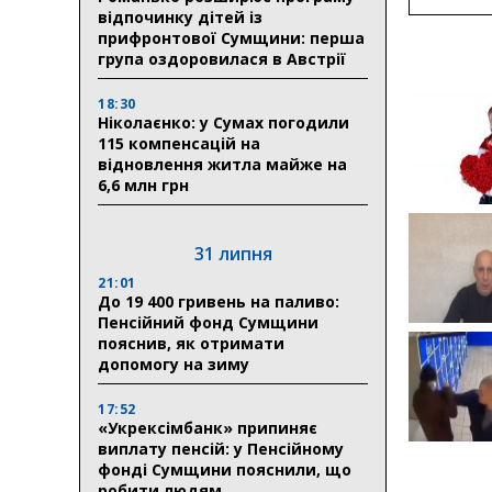
відпочинку дітей із
прифронтової Сумщини: перша
група оздоровилася в Австрії
18:30
Ніколаєнко: у Сумах погодили
115 компенсацій на
відновлення житла майже на
6,6 млн грн
31 липня
21:01
До 19 400 гривень на паливо:
Пенсійний фонд Сумщини
пояснив, як отримати
допомогу на зиму
17:52
«Укрексімбанк» припиняє
виплату пенсій: у Пенсійному
фонді Сумщини пояснили, що
робити людям