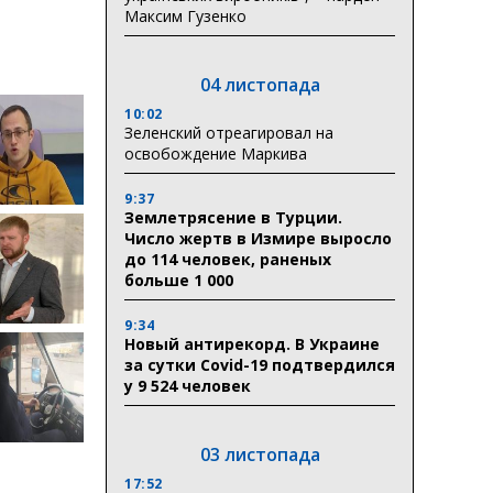
Максим Гузенко
04 листопада
10:02
Зеленский отреагировал на
освобождение Маркива
9:37
Землетрясение в Турции.
Число жертв в Измире выросло
до 114 человек, раненых
больше 1 000
9:34
Новый антирекорд. В Украине
за сутки Covid-19 подтвердился
у 9 524 человек
03 листопада
17:52