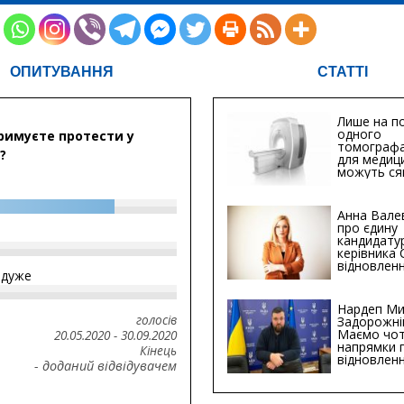
ОПИТУВАННЯ
СТАТТІ
Лише на по
одного
римуєте протести у
томографа
?
для медиц
можуть ся
мільйонів 
Анна Вале
про єдину
кандидату
керівника
відновленн
йдуже
інфраструк
Сумській о
Хіба...
Нардеп Ми
голосів
Задорожні
Маємо чо
20.05.2020
-
30.09.2020
напрямки 
Кінець
відновлен
- доданий відвідувачем
будівницт
критичної
інфрастру