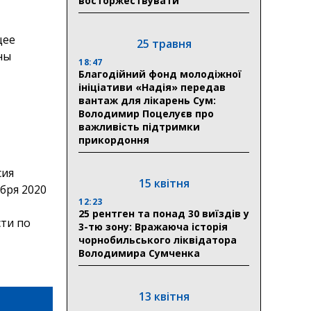
восторжествувати
щее
25 травня
ны
18:47
Благодійний фонд молодіжної
ініціативи «Надія» передав
вантаж для лікарень Сум:
Володимир Поцелуєв про
важливість підтримки
прикордоння
сия
15 квітня
бря 2020
12:23
25 рентген та понад 30 виїздів у
сти по
3-тю зону: Вражаюча історія
чорнобильського ліквідатора
Володимира Сумченка
13 квітня