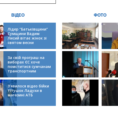
ВІДЕО
ФОТО
Лідер “Батьківщини”
Сумщини Вадим
Лисий вітає жінок зі
святом весни
За свій програш на
виборах ЄС хоче
помститися сумчанам
транспортним
колапсом
З’явилося відео бійки
тітушок Ладухи в
магазині АТБ