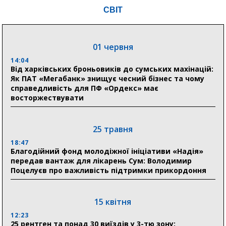
18:54
СВІТ
Романько розширює програму відпочинку дітей із
прифронтової Сумщини: перша група оздоровилася
в Австрії
01 червня
18:30
Ніколаєнко: у Сумах погодили 115 компенсацій на
14:04
відновлення житла майже на 6,6 млн грн
Від харківських броньовиків до сумських махінацій:
Як ПАТ «Мегабанк» знищує чесний бізнес та чому
справедливість для ПФ «Ордекс» має
восторжествувати
31 липня
21:01
До 19 400 гривень на паливо: Пенсійний фонд
25 травня
Сумщини пояснив, як отримати допомогу на зиму
18:47
Благодійний фонд молодіжної ініціативи «Надія»
17:52
передав вантаж для лікарень Сум: Володимир
«Укрексімбанк» припиняє виплату пенсій: у
Поцелуєв про важливість підтримки прикордоння
Пенсійному фонді Сумщини пояснили, що робити
людям
15 квітня
11:00
Артем Кобзар вручив родинам 20 полеглих Героїв
12:23
відзнаки «Почесного громадянина міста Суми»
25 рентген та понад 30 виїздів у 3-тю зону: