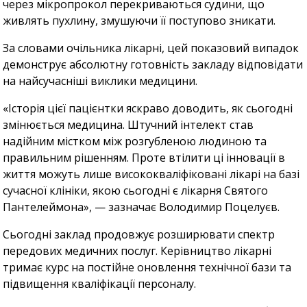
через мікропрокол перекриваються судини, що
живлять пухлину, змушуючи її поступово зникати.
За словами очільника лікарні, цей показовий випадок
демонструє абсолютну готовність закладу відповідати
на найсучасніші виклики медицини.
«Історія цієї пацієнтки яскраво доводить, як сьогодні
змінюється медицина. Штучний інтелект став
надійним містком між розгубленою людиною та
правильним рішенням. Проте втілити ці інновації в
життя можуть лише висококваліфіковані лікарі на базі
сучасної клініки, якою сьогодні є лікарня Святого
Пантелеймона», — зазначає Володимир Поцелуєв.
Сьогодні заклад продовжує розширювати спектр
передових медичних послуг. Керівництво лікарні
тримає курс на постійне оновлення технічної бази та
підвищення кваліфікації персоналу.