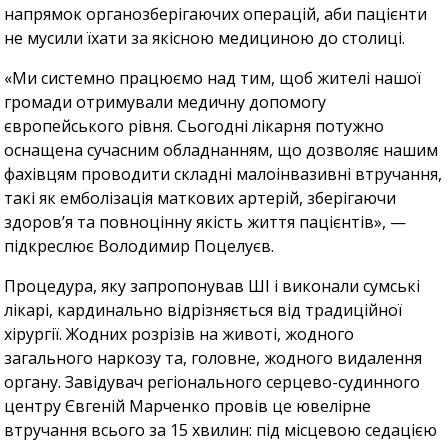
напрямок органозберігаючих операцій, аби пацієнти
не мусили їхати за якісною медициною до столиці.
«Ми системно працюємо над тим, щоб жителі нашої
громади отримували медичну допомогу
європейського рівня. Сьогодні лікарня потужно
оснащена сучасним обладнанням, що дозволяє нашим
фахівцям проводити складні малоінвазивні втручання,
такі як емболізація маткових артерій, зберігаючи
здоров’я та повноцінну якість життя пацієнтів», —
підкреслює Володимир Поцелуєв.
Процедура, яку запропонував ШІ і виконали сумські
лікарі, кардинально відрізняється від традиційної
хірургії. Жодних розрізів на животі, жодного
загального наркозу та, головне, жодного видалення
органу. Завідувач регіонального серцево-судинного
центру Євгеній Марченко провів це ювелірне
втручання всього за 15 хвилин: під місцевою седацією