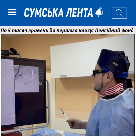
 тисяч гривень до першого класу: Пенсійний фонд Су
лаєнко: у Сумах погодили 115 компенсацій на відновле