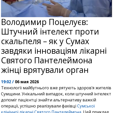
Володимир Поцелуєв:
Штучний інтелект проти
скальпеля – як у Сумах
завдяки інноваціям лікарні
Святого Пантелеймона
жінці врятували орган
19:02 /
06 мая 2026
Технології майбутнього вже рятують здоров’я жителів
Сумщини. Унікальний випадок, коли штучний інтелект
допоміг пацієнтці знайти альтернативу важкій
операції, успішно реалізували фахівці
Сумської
клінічної лікарні Святого Пантелеймона
. Цей приклад