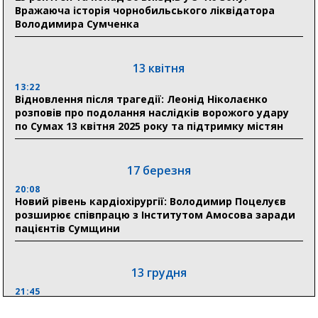
Вражаюча історія чорнобильського ліквідатора
Володимира Сумченка
30 липня
19:38
Сумська клінічна лікарня Святого Пантелеймона
13 квітня
здобула головну відзнаку в медичній сфері України
13:22
Відновлення після трагедії: Леонід Ніколаєнко
18:33
розповів про подолання наслідків ворожого удару
Олексій Романько долучився до обговорення Плану
по Сумах 13 квітня 2025 року та підтримку містян
стійкості Сумщини з Прем’єр-міністром
18:11
17 березня
Місто посилює міжнародну співпрацю: Суми
отримали 12 потужних станцій для Пунктів обігріву
20:08
Новий рівень кардіохірургії: Володимир Поцелуєв
розширює співпрацю з Інститутом Амосова заради
пацієнтів Сумщини
13 грудня
21:45
“Внесення змін до процедури публічних закупівель має
збільшити завантаження стратегічних українських