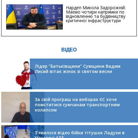
Нардеп Микола Задорожній:
Маємо чотири напрямки по
відновленню та будівництву
критичної інфраструктури
ВІДЕО
Лідер “Батьківщини” Сумщини Вадим
Лисий вітає жінок зі святом весни
За свій програш на виборах ЄС хоче
помститися сумчанам транспортним
колапсом
З’явилося відео бійки тітушок Ладухи в
магазині АТБ