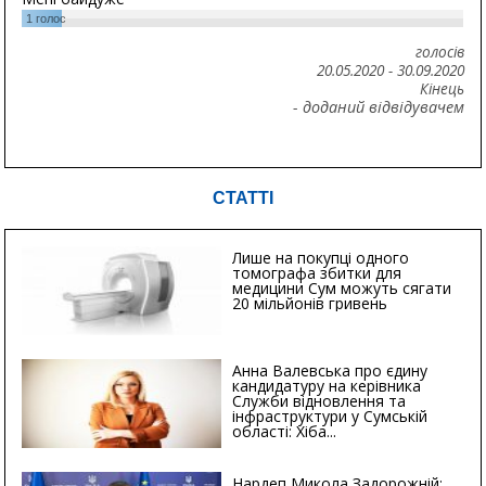
1
голос
голосів
20.05.2020
-
30.09.2020
Кінець
- доданий відвідувачем
СТАТТІ
Лише на покупці одного
томографа збитки для
медицини Сум можуть сягати
20 мільйонів гривень
Анна Валевська про єдину
кандидатуру на керівника
Служби відновлення та
інфраструктури у Сумській
області: Хіба...
Нардеп Микола Задорожній: