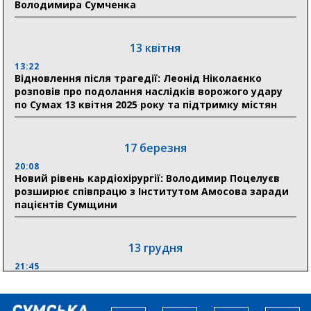
03 серпня
Володимира Сумченка
18:54
Романько розширює програму відпочинку дітей із
прифронтової Сумщини: перша група оздоровилася
13 квітня
в Австрії
13:22
Відновлення після трагедії: Леонід Ніколаєнко
18:30
розповів про подолання наслідків ворожого удару
Ніколаєнко: у Сумах погодили 115 компенсацій на
по Сумах 13 квітня 2025 року та підтримку містян
відновлення житла майже на 6,6 млн грн
17 березня
31 липня
20:08
21:01
Новий рівень кардіохірургії: Володимир Поцелуєв
До 19 400 гривень на паливо: Пенсійний фонд
розширює співпрацю з Інститутом Амосова заради
Сумщини пояснив, як отримати допомогу на зиму
пацієнтів Сумщини
13 грудня
21:45
“Внесення змін до процедури публічних закупівель має
збільшити завантаження стратегічних українських
виробників”, – нардеп Максим Гузенко