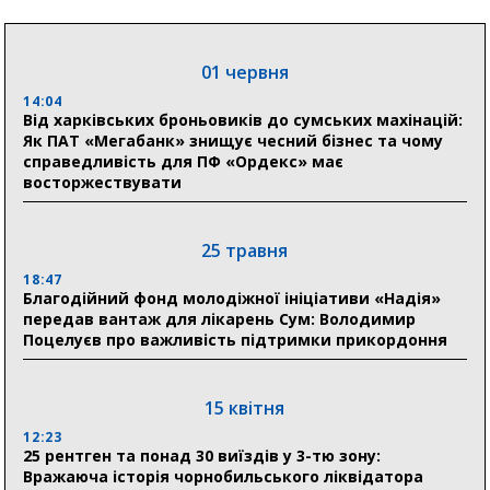
05 серпня
19:27
Лікарня Святого Пантелеймона отримала апарат
01 червня
УЗД та обладнання від партнерів із Німеччини
14:04
Від харківських броньовиків до сумських махінацій:
10:52
Як ПАТ «Мегабанк» знищує чесний бізнес та чому
Кобзар домовляється із Червоним Хрестом про нові
справедливість для ПФ «Ордекс» має
укриття та енергетичну підтримку для Сумської
восторжествувати
громади
9:15
Понад 8 мільйонів книжок згоріли. Як допомогти
25 травня
«Ранку» та іншим видавництвам відновитися
18:47
Благодійний фонд молодіжної ініціативи «Надія»
передав вантаж для лікарень Сум: Володимир
04 серпня
Поцелуєв про важливість підтримки прикордоння
20:41
Пенсійний фонд Сумщини спрямував 0,2 млрд грн
на пенсії, страхові виплати та підтримку
15 квітня
прифронтових громад
12:23
25 рентген та понад 30 виїздів у 3-тю зону:
Вражаюча історія чорнобильського ліквідатора