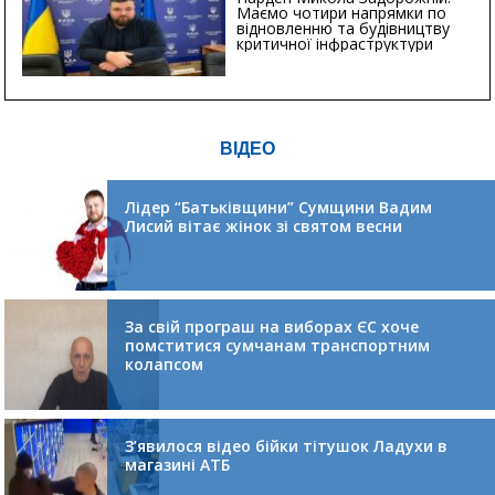
Маємо чотири напрямки по
відновленню та будівництву
критичної інфраструктури
ВІДЕО
Лідер “Батьківщини” Сумщини Вадим
Лисий вітає жінок зі святом весни
За свій програш на виборах ЄС хоче
помститися сумчанам транспортним
колапсом
З’явилося відео бійки тітушок Ладухи в
магазині АТБ