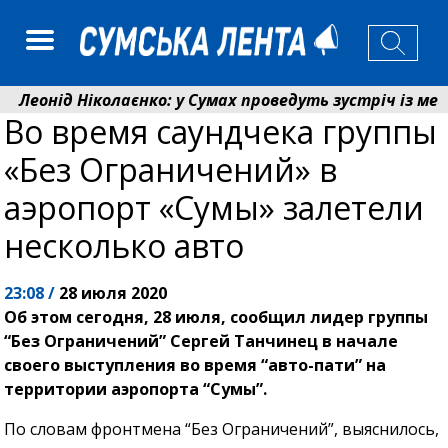
еонід Ніколаєнко: у Сумах проведуть зустріч із мешка
Во время саундчека группы
Лікарня Святого Пантелеймона отримала апарат УЗД т
«Без Ограничений» в
аэропорт «Сумы» залетели
несколько авто
23:08 /
28 июля 2020
Об этом сегодня, 28 июля, сообщил лидер группы
“Без Ограничений” Сергей Танчинец в начале
своего выступления во время “авто-пати” на
территории аэропорта “Сумы”.
По словам фронтмена “Без Ограничений”, выяснилось,