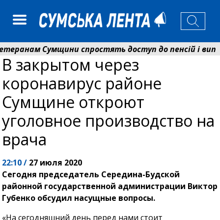
ранам Сумщини спростять доступ до пенсій і виплат
В закрытом через
нько розширює програму відпочинку дітей із прифронт
коронавирус районе
Сумщине откроют
уголовное производство на
врача
22:10 /
27 июля 2020
Сегодня председатель Середина-Будской
районной государственной администрации Виктор
Губенко обсудил насущные вопросы.
«На сегодняшний день перед нами стоит