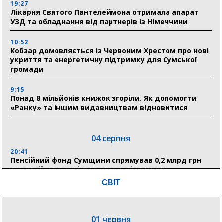
19:27
Лікарня Святого Пантелеймона отримала апарат
УЗД та обладнання від партнерів із Німеччини
10:52
Кобзар домовляється із Червоним Хрестом про нові
укриття та енергетичну підтримку для Сумської
громади
9:15
Понад 8 мільйонів книжок згоріли. Як допомогти
«Ранку» та іншим видавництвам відновитися
04 серпня
20:41
Пенсійний фонд Сумщини спрямував 0,2 млрд грн
на пенсії, страхові виплати та підтримку
прифронтових громад
СВІТ
03 серпня
01 червня