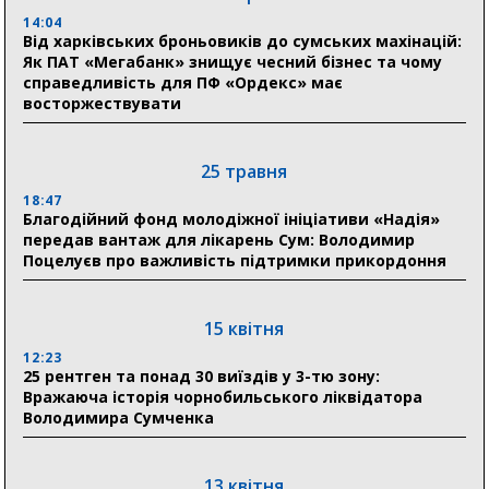
18:54
Романько розширює програму відпочинку дітей із
14:04
прифронтової Сумщини: перша група оздоровилася
Від харківських броньовиків до сумських махінацій:
в Австрії
Як ПАТ «Мегабанк» знищує чесний бізнес та чому
справедливість для ПФ «Ордекс» має
восторжествувати
18:30
Ніколаєнко: у Сумах погодили 115 компенсацій на
відновлення житла майже на 6,6 млн грн
25 травня
18:47
31 липня
Благодійний фонд молодіжної ініціативи «Надія»
передав вантаж для лікарень Сум: Володимир
21:01
Поцелуєв про важливість підтримки прикордоння
До 19 400 гривень на паливо: Пенсійний фонд
Сумщини пояснив, як отримати допомогу на зиму
15 квітня
17:52
«Укрексімбанк» припиняє виплату пенсій: у
12:23
Пенсійному фонді Сумщини пояснили, що робити
25 рентген та понад 30 виїздів у 3-тю зону:
людям
Вражаюча історія чорнобильського ліквідатора
Володимира Сумченка
11:00
Артем Кобзар вручив родинам 20 полеглих Героїв
відзнаки «Почесного громадянина міста Суми»
13 квітня