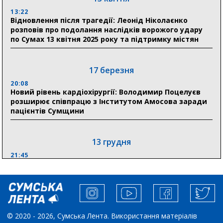
13:22
Відновлення після трагедії: Леонід Ніколаєнко
30 липня
розповів про подолання наслідків ворожого удару
19:38
по Сумах 13 квітня 2025 року та підтримку містян
Сумська клінічна лікарня Святого Пантелеймона
здобула головну відзнаку в медичній сфері України
17 березня
18:33
Олексій Романько долучився до обговорення Плану
20:08
Новий рівень кардіохірургії: Володимир Поцелуєв
стійкості Сумщини з Прем’єр-міністром
розширює співпрацю з Інститутом Амосова заради
пацієнтів Сумщини
13 грудня
21:45
“Внесення змін до процедури публічних закупівель має
збільшити завантаження стратегічних українських
виробників”, – нардеп Максим Гузенко
04 листопада
© 2020 - 2026, Сумська Лента. Використання матеріалів