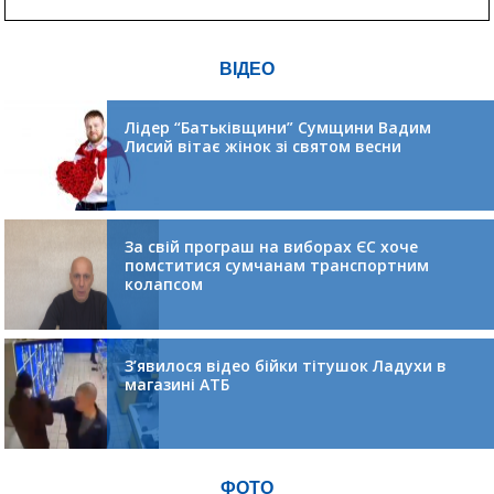
ВІДЕО
Лідер “Батьківщини” Сумщини Вадим
Лисий вітає жінок зі святом весни
За свій програш на виборах ЄС хоче
помститися сумчанам транспортним
колапсом
З’явилося відео бійки тітушок Ладухи в
магазині АТБ
ФОТО