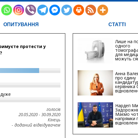
ОПИТУВАННЯ
СТАТТІ
Лише на по
одного
римуєте протести у
томографа
?
для медиц
можуть ся
мільйонів 
Анна Вале
про єдину
кандидату
керівника
відновленн
йдуже
інфраструк
Сумській о
Хіба...
Нардеп Ми
голосів
Задорожні
Маємо чо
20.05.2020
-
30.09.2020
напрямки 
Кінець
відновлен
- доданий відвідувачем
будівницт
критичної
інфрастру