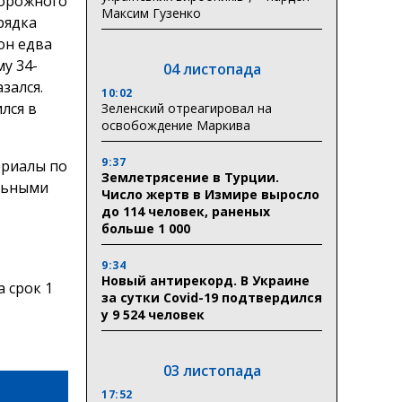
дорожного
Максим Гузенко
рядка
он едва
у 34-
04 листопада
зался.
10:02
лся в
Зеленский отреагировал на
освобождение Маркива
9:37
ериалы по
Землетрясение в Турции.
ельными
Число жертв в Измире выросло
до 114 человек, раненых
больше 1 000
9:34
Новый антирекорд. В Украине
 срок 1
за сутки Covid-19 подтвердился
у 9 524 человек
03 листопада
17:52