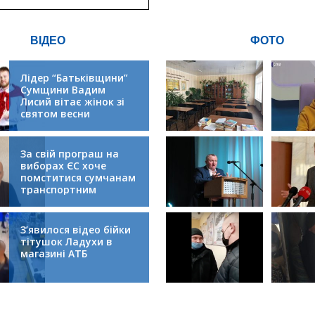
ВІДЕО
ФОТО
Лідер “Батьківщини”
Сумщини Вадим
Лисий вітає жінок зі
святом весни
За свій програш на
виборах ЄС хоче
помститися сумчанам
транспортним
колапсом
З’явилося відео бійки
тітушок Ладухи в
магазині АТБ