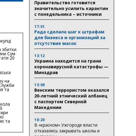
Правительство готовится
значительно усилить карантин
с понедельника – источники
17:51
Рада сделала шаг к штрафам
для бизнеса и организаций за
купці
отсутствие масок
 збитки
ини Сум
13:12
гати 20
Украина находится на грани
гривень
коронавирусной катастрофы —
вська
Минздрав
ру на
 Служби
13:09
я та
Венским террористом оказался
тури у
20-летний этнический албанец
бласті:
с паспортом Северной
кола
Македонии
й:
тири
по
10:20
ню та
В «красном» Ужгороде власти
ву
отказались закрывать школы и
ктури