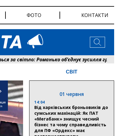
ФОТО
КОНТАКТИ
 світло: Романько об’єднує зусилля громади та енерге
СВІТ
01 червня
14:04
Від харківських броньовиків до
сумських махінацій: Як ПАТ
«Мегабанк» знищує чесний
бізнес та чому справедливість
для ПФ «Ордекс» має