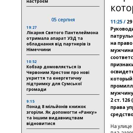
настроєм
кото
05 серпня
11:25 /
29
19:27
Руковод
Лікарня Святого Пантелеймона
патруль
отримала апарат УЗД та
на право
обладнання від партнерів із
Німеччини
мужчина
соответ
10:52
признак
Кобзар домовляється із
освидете
Червоним Хрестом про нові
укриття та енергетичну
который 
підтримку для Сумської
промилле
громади
мужчину
2 ст. 12
9:15
Понад 8 мільйонів книжок
права уп
згоріли. Як допомогти «Ранку»
средство
та іншим видавництвам
відновитися
На улице