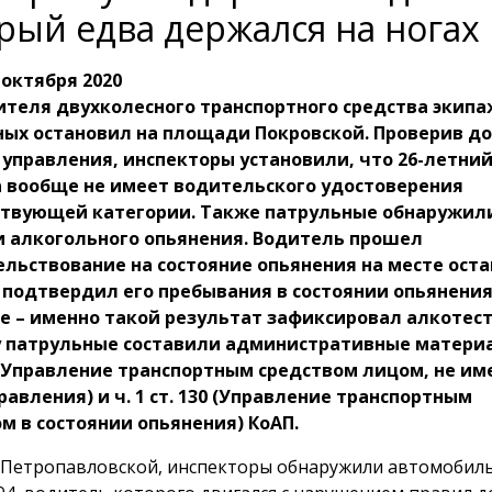
рый едва держался на ногах
 октября 2020
ителя двухколесного транспортного средства экипа
ных остановил на площади Покровской. Проверив д
 управления, инспекторы установили, что 26-летни
 вообще не имеет водительского удостоверения
ствующей категории. Также патрульные обнаружили
и алкогольного опьянения. Водитель прошел
льствование на состояние опьянения на месте оста
подтвердил его пребывания в состоянии опьянения. 
 – именно такой результат зафиксировал алкотест
 патрульные составили административные материа
6 (Управление транспортным средством лицом, не 
равления) и ч. 1 ст. 130 (Управление транспортным
м в состоянии опьянения) КоАП.
 Петропавловской, инспекторы обнаружили автомобил