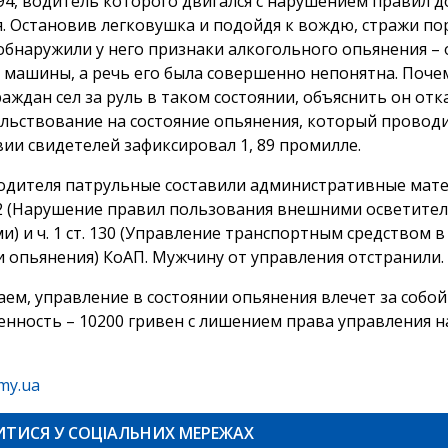
94, водитель которого двигался с нарушением правил 
. Остановив легковушка и подойдя к вождю, стражи по
 обнаружили у него признаки алкогольного опьянения – 
 машины, а речь его была совершенно непонятна. Почем
аждан сел за руль в таком состоянии, объяснить он отка
льствование на состояние опьянения, который проводи
вии свидетелей зафиксировал 1, 89 промилле.
одителя патрульные составили административные мат
 122 (Нарушение правил пользования внешними осветит
) и ч. 1 ст. 130 (Управление транспортным средством в
и опьянения) КоАП. Мужчину от управления отстранили.
ем, управление в состоянии опьянения влечет за собой
енность – 10200 гривен с лишением права управления на
my.ua
ИТИСЯ У СОЦІАЛЬНИХ МЕРЕЖАХ