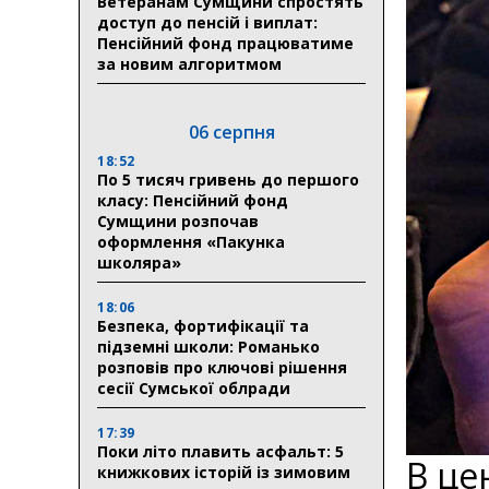
Ветеранам Сумщини спростять
доступ до пенсій і виплат:
Пенсійний фонд працюватиме
за новим алгоритмом
06 серпня
18:52
По 5 тисяч гривень до першого
класу: Пенсійний фонд
Сумщини розпочав
оформлення «Пакунка
школяра»
18:06
Безпека, фортифікації та
підземні школи: Романько
розповів про ключові рішення
сесії Сумської облради
17:39
Поки літо плавить асфальт: 5
В це
книжкових історій із зимовим