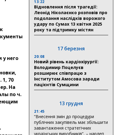
13:22
Відновлення після трагедії:
Леонід Ніколаєнко розповів про
подолання наслідків ворожого
удару по Сумах 13 квітня 2025
ж
року та підтримку містян
окументы
й
17 березня
20:08
 у него
Новий рівень кардіохірургії:
Володимир Поцелуєв
новки,
розширює співпрацю з
Інститутом Амосова заради
1, 70
пацієнтів Сумщини
ер. На
лы по ч.
имеющим
13 грудня
21:45
“Внесення змін до процедури
публічних закупівель має збільшити
ь
завантаження стратегічних
українських виробників”, – нардеп