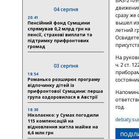
ВАЗ-2109
движения
04 серпня
сразу же
20:41
вышел из
Пенсійний фонд Сумщини
спрямував 0,2 млрд грн на
летний гр
пенсії, страхові виплати та
Освидете
підтримку прифронтових
присутст
громад
На руков
ч. 2 ст.
03 серпня
приборами
18:54
Романько розширює програму
состояни
відпочинку дітей із
прифронтової Сумщини: перша
Напомина
група оздоровилася в Австрії
ответств
год.
18:30
Ніколаєнко: у Сумах погодили
debaty.su
115 компенсацій на
відновлення житла майже на
6,6 млн грн
ПОДІЛ