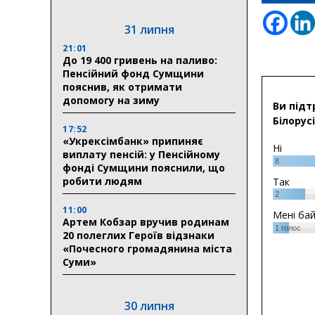
31 липня
21:01
До 19 400 гривень на паливо:
Пенсійний фонд Сумщини
пояснив, як отримати
допомогу на зиму
Ви підт
Білорусі
17:52
«Укрексімбанк» припиняє
Ні
виплату пенсій: у Пенсійному
8
фонді Сумщини пояснили, що
робити людям
Так
2
11:00
Мені ба
Артем Кобзар вручив родинам
1
голос
20 полеглих Героїв відзнаки
«Почесного громадянина міста
Суми»
30 липня