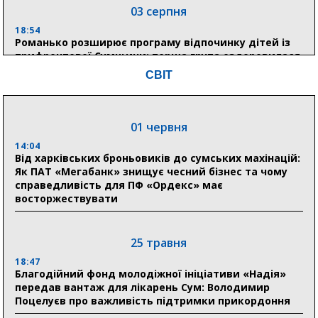
03 серпня
18:54
Романько розширює програму відпочинку дітей із
прифронтової Сумщини: перша група оздоровилася
в Австрії
СВІТ
18:30
Ніколаєнко: у Сумах погодили 115 компенсацій на
відновлення житла майже на 6,6 млн грн
01 червня
14:04
Від харківських броньовиків до сумських махінацій:
31 липня
Як ПАТ «Мегабанк» знищує чесний бізнес та чому
справедливість для ПФ «Ордекс» має
21:01
восторжествувати
До 19 400 гривень на паливо: Пенсійний фонд
Сумщини пояснив, як отримати допомогу на зиму
25 травня
17:52
«Укрексімбанк» припиняє виплату пенсій: у
18:47
Пенсійному фонді Сумщини пояснили, що робити
Благодійний фонд молодіжної ініціативи «Надія»
людям
передав вантаж для лікарень Сум: Володимир
Поцелуєв про важливість підтримки прикордоння
11:00