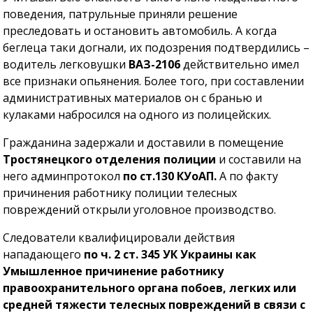
поведения, патрульные приняли решение
преследовать и остановить автомобиль. А когда
беглеца таки догнали, их подозрения подтвердились –
водитель легковушки
ВАЗ-2106
действительно имел
все признаки опьянения. Более того, при составлении
административных материалов он с бранью и
кулаками набросился на одного из полицейских.
Гражданина задержали и доставили в помещение
Тростянецкого отделения полиции
и составили на
него админпротокол
по ст.130 КУоАП.
А по факту
причинения работнику полиции телесных
повреждений открыли уголовное производство.
Следователи квалифицировали действия
нападающего
по ч. 2 ст. 345 УК Украины как
Умышленное причинение работнику
правоохранительного органа побоев, легких или
средней тяжести телесных повреждений в связи с