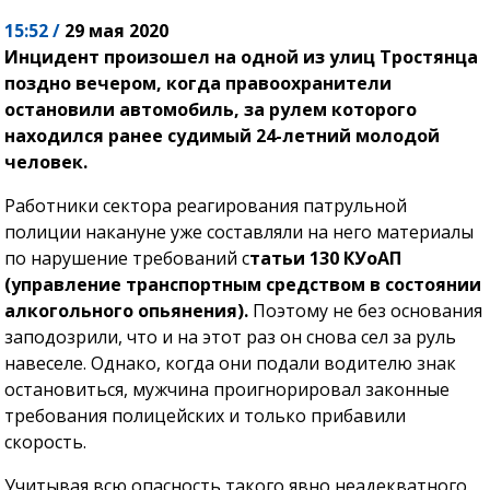
15:52 /
29 мая 2020
Инцидент произошел на одной из улиц Тростянца
поздно вечером, когда правоохранители
остановили автомобиль, за рулем которого
находился ранее судимый 24-летний молодой
человек.
Работники сектора реагирования патрульной
полиции накануне уже составляли на него материалы
по нарушение требований с
татьи 130 КУоАП
(управление транспортным средством в состоянии
алкогольного опьянения).
Поэтому не без основания
заподозрили, что и на этот раз он снова сел за руль
навеселе. Однако, когда они подали водителю знак
остановиться, мужчина проигнорировал законные
требования полицейских и только прибавили
скорость.
Учитывая всю опасность такого явно неадекватного