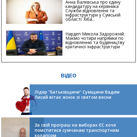
Анна Валевська про єдину
кандидатуру на керівника
Служби відновлення та
інфраструктури у Сумській
області: Хіба...
Нардеп Микола Задорожній:
Маємо чотири напрямки по
відновленню та будівництву
критичної інфраструктури
ВІДЕО
Лідер “Батьківщини” Сумщини Вадим
Лисий вітає жінок зі святом весни
За свій програш на виборах ЄС хоче
помститися сумчанам транспортним
колапсом