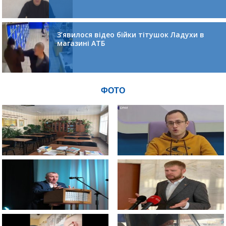
З’явилося відео бійки тітушок Ладухи в
магазині АТБ
ФОТО