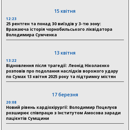
Артем Кобзар вручив родинам 20 полеглих Героїв
відзнаки «Почесного громадянина міста Суми»
15 квітня
12:23
25 рентген та понад 30 виїздів у 3-тю зону:
30 липня
Вражаюча історія чорнобильського ліквідатора
19:38
Володимира Сумченка
Сумська клінічна лікарня Святого Пантелеймона
здобула головну відзнаку в медичній сфері України
13 квітня
18:33
Олексій Романько долучився до обговорення Плану
13:22
Відновлення після трагедії: Леонід Ніколаєнко
стійкості Сумщини з Прем’єр-міністром
розповів про подолання наслідків ворожого удару
по Сумах 13 квітня 2025 року та підтримку містян
18:11
Місто посилює міжнародну співпрацю: Суми
отримали 12 потужних станцій для Пунктів обігріву
17 березня
20:08
Новий рівень кардіохірургії: Володимир Поцелуєв
розширює співпрацю з Інститутом Амосова заради
пацієнтів Сумщини