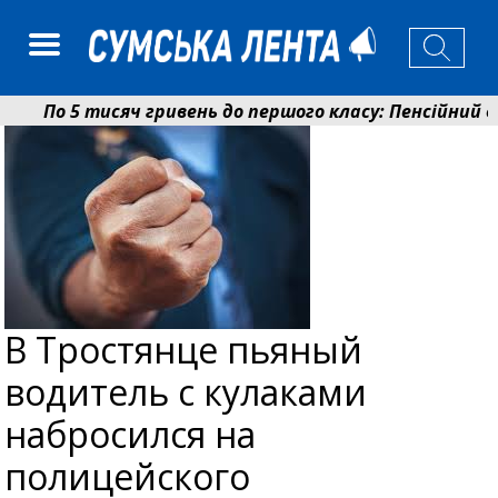
По 5 тисяч гривень до першого класу: Пенсійний фо
Ніколаєнко: у Сумах погодили 115 компенсацій на ві
В Тростянце пьяный
водитель с кулаками
набросился на
полицейского