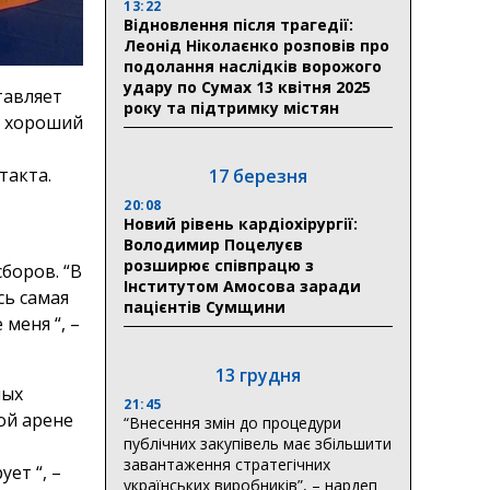
13:22
Відновлення після трагедії:
Леонід Ніколаєнко розповів про
подолання наслідків ворожого
удару по Сумах 13 квітня 2025
тавляет
року та підтримку містян
о хороший
такта.
17 березня
20:08
Новий рівень кардіохірургії:
Володимир Поцелуєв
розширює співпрацю з
боров. “В
Інститутом Амосова заради
сь самая
пацієнтів Сумщини
меня “, –
13 грудня
ных
21:45
ой арене
“Внесення змін до процедури
публічних закупівель має збільшити
завантаження стратегічних
ет “, –
українських виробників”, – нардеп