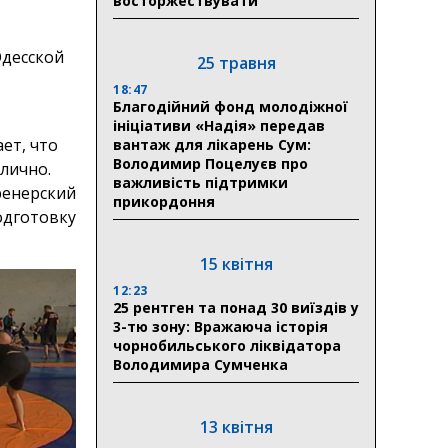
восторжествувати
Одесской
25 травня
18:47
Благодійний фонд молодіжної
ініціативи «Надія» передав
ет, что
вантаж для лікарень Сум:
Володимир Поцелуєв про
лично.
важливість підтримки
ренерский
прикордоння
одготовку
15 квітня
12:23
25 рентген та понад 30 виїздів у
3-тю зону: Вражаюча історія
чорнобильського ліквідатора
Володимира Сумченка
13 квітня