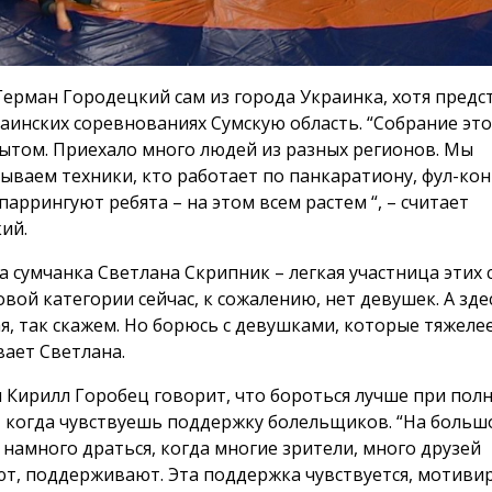
Герман Городецкий сам из города Украинка, хотя предс
раинских соревнованиях Сумскую область. “Собрание эт
ытом. Приехало много людей из разных регионов. Мы
ываем техники, кто работает по панкаратиону, фул-кон
аррингуют ребята – на этом всем растем “, – считает
ий.
 сумчанка Светлана Скрипник – легкая участница этих с
вой категории сейчас, к сожалению, нет девушек. А зде
, так скажем. Но борюсь с девушками, которые тяжелее 
вает Светлана.
 Кирилл Горобец говорит, что бороться лучше при пол
, когда чувствуешь поддержку болельщиков. “На больш
 намного драться, когда многие зрители, много друзей
т, поддерживают. Эта поддержка чувствуется, мотивиру