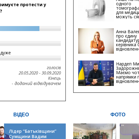
одного
римуєте протести у
томографа
?
для медиц
можуть ся
мільйонів 
Анна Вале
про єдину
кандидату
керівника
відновленн
йдуже
інфраструк
Сумській о
Хіба...
Нардеп Ми
голосів
Задорожні
Маємо чо
20.05.2020
-
30.09.2020
напрямки 
Кінець
відновлен
- доданий відвідувачем
будівницт
критичної
інфрастру
ВІДЕО
ФОТО
Лідер “Батьківщини”
Сумщини Вадим