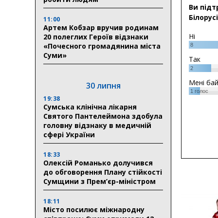
Ви підт
Білорусі
11:00
Артем Кобзар вручив родинам
Ні
20 полеглих Героїв відзнаки
«Почесного громадянина міста
8
Суми»
Так
2
Мені ба
30 липня
1
голос
19:38
Сумська клінічна лікарня
Святого Пантелеймона здобула
головну відзнаку в медичній
сфері України
18:33
Олексій Романько долучився
до обговорення Плану стійкості
Сумщини з Прем’єр-міністром
18:11
Місто посилює міжнародну