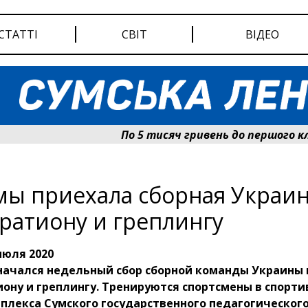
СТАТТІ
СВІТ
ВІДЕО
По 5 тисяч гривень до першого класу
мы приехала сборная Украи
ратиону и греплингу
июля 2020
начался недельный сбор сборной команды Украины 
ону и греплингу. Тренируются спортсмены в спорт
плекса Сумского государственного педагогическог