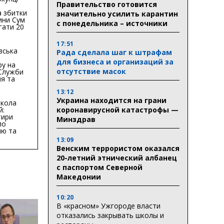
Правительство готовится
 збитки
значительно усилить карантин
ини Сум
с понедельника – источники
гати 20
гривень
17:51
вська
Рада сделала шаг к штрафам
для бизнеса и организаций за
ру на
отсутствие масок
 Служби
я та
тури у
13:12
бласті:
Украина находится на грани
кола
коронавирусной катастрофы —
й:
тири
Минздрав
по
ню та
ву
13:09
Венским террористом оказался
ктури
20-летний этнический албанец
с паспортом Северной
Македонии
10:20
В «красном» Ужгороде власти
отказались закрывать школы и