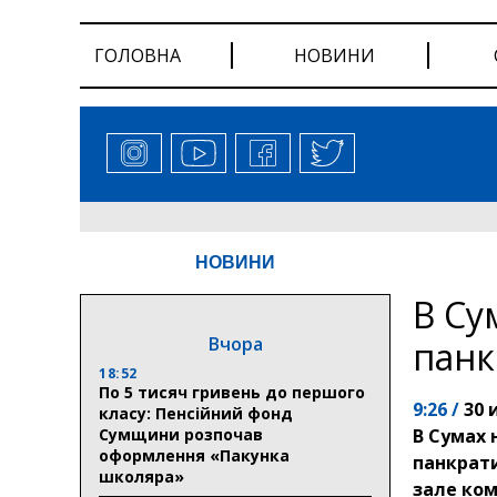
ГОЛОВНА
НОВИНИ
НОВИНИ
В Су
Вчора
панк
18:52
По 5 тисяч гривень до першого
9:26 /
30 
класу: Пенсійний фонд
Сумщини розпочав
В Сумах 
оформлення «Пакунка
панкрати
школяра»
зале ком