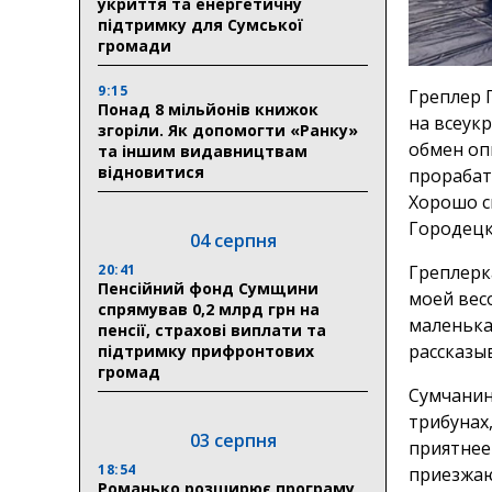
укриття та енергетичну
підтримку для Сумської
громади
9:15
Греплер 
Понад 8 мільйонів книжок
на всеук
згоріли. Як допомогти «Ранку»
обмен оп
та іншим видавництвам
відновитися
прорабат
Хорошо сп
Городецк
04 серпня
20:41
Греплерка
Пенсійний фонд Сумщини
моей весо
спрямував 0,2 млрд грн на
маленькая
пенсії, страхові виплати та
рассказы
підтримку прифронтових
громад
Сумчанин
трибунах
03 серпня
приятнее
18:54
приезжаю
Романько розширює програму