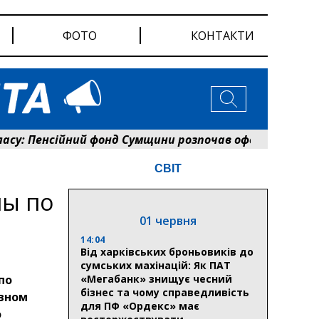
ФОТО
КОНТАКТИ
: Пенсійний фонд Сумщини розпочав оформлення «Пакун
СВІТ
ны по
01 червня
14:04
Від харківських броньовиків до
сумських махінацій: Як ПАТ
по
«Мегабанк» знищує чесний
бізнес та чому справедливість
ивном
для ПФ «Ордекс» має
о