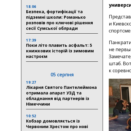
универси
18:06
Безпека, фортифікації та
Представ
підземні школи: Романько
розповів про ключові рішення
и Киевско
сесії Сумської облради
спортсме
17:39
Панкрати
Поки літо плавить асфальт: 5
не первы
книжкових історій із зимовим
Замечате
настроєм
штаб. Во
к соревно
05 серпня
19:27
Лікарня Святого Пантелеймона
отримала апарат УЗД та
обладнання від партнерів із
Німеччини
10:52
Кобзар домовляється із
Червоним Хрестом про нові