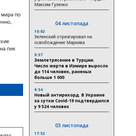
Максим Гузенко
 мира по
енно,
04 листопада
10:02
Зеленский отреагировал на
ские
освобождение Маркива
на пик
9:37
Землетрясение в Турции.
Число жертв в Измире выросло
до 114 человек, раненых
больше 1 000
9:34
Новый антирекорд. В Украине
за сутки Covid-19 подтвердился
у 9 524 человек
03 листопада
17:52
купці