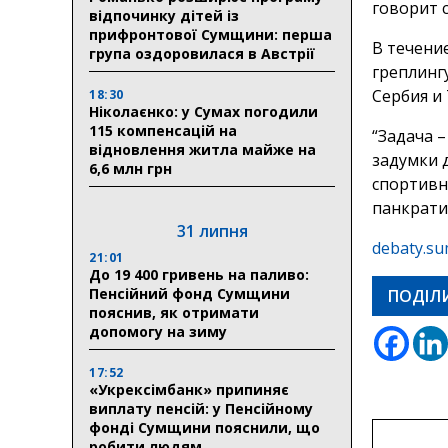
говорит 
відпочинку дітей із
прифронтової Сумщини: перша
В течени
група оздоровилася в Австрії
греплинг
Сербия и 
18:30
Ніколаєнко: у Сумах погодили
115 компенсацій на
“Задача 
відновлення житла майже на
задумки 
6,6 млн грн
спортивн
панкрати
31 липня
debaty.su
21:01
До 19 400 гривень на паливо:
Пенсійний фонд Сумщини
ПОДІЛ
пояснив, як отримати
допомогу на зиму
17:52
«Укрексімбанк» припиняє
виплату пенсій: у Пенсійному
фонді Сумщини пояснили, що
робити людям