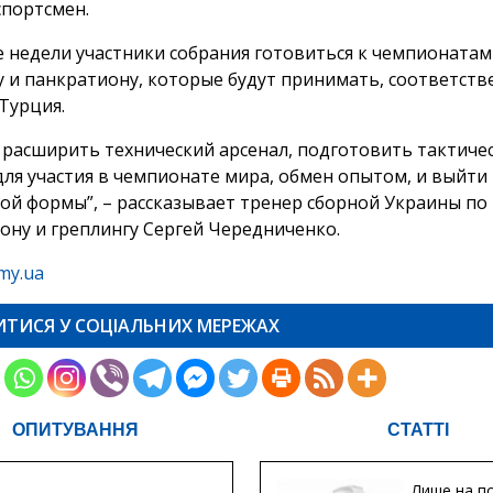
спортсмен.
е недели участники собрания готовиться к чемпионатам
у и панкратиону, которые будут принимать, соответств
Турция.
– расширить технический арсенал, подготовить тактиче
для участия в чемпионате мира, обмен опытом, и выйти 
ой формы”, – рассказывает тренер сборной Украины по
ону и греплингу Сергей Чередниченко.
my.ua
ИТИСЯ У СОЦІАЛЬНИХ МЕРЕЖАХ
ОПИТУВАННЯ
СТАТТІ
Лише на по