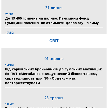
31 липня
21:01
До 19 400 гривень на паливо: Пенсійний фонд
Сумщини пояснив, як отримати допомогу на зиму
17:52
«Укрексімбанк» припиняє виплату пенсій: у
СВІТ
Пенсійному фонді Сумщини пояснили, що робити
людям
11:00
01 червня
Артем Кобзар вручив родинам 20 полеглих Героїв
відзнаки «Почесного громадянина міста Суми»
14:04
Від харківських броньовиків до сумських махінацій:
Як ПАТ «Мегабанк» знищує чесний бізнес та чому
справедливість для ПФ «Ордекс» має
30 липня
восторжествувати
19:38
Сумська клінічна лікарня Святого Пантелеймона
здобула головну відзнаку в медичній сфері України
25 травня
18:47
18:33