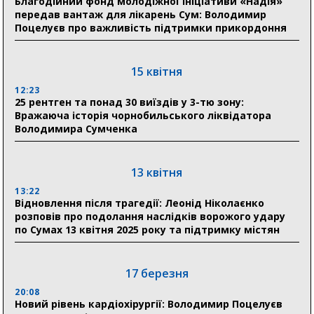
Благодійний фонд молодіжної ініціативи «Надія»
Олексій Романько долучився до обговорення Плану
передав вантаж для лікарень Сум: Володимир
стійкості Сумщини з Прем’єр-міністром
Поцелуєв про важливість підтримки прикордоння
18:11
Місто посилює міжнародну співпрацю: Суми
отримали 12 потужних станцій для Пунктів обігріву
15 квітня
12:23
25 рентген та понад 30 виїздів у 3-тю зону:
29 липня
Вражаюча історія чорнобильського ліквідатора
Володимира Сумченка
18:13
Лікарня Святого Пантелеймона отримала нову
побутову техніку для комфорту пацієнтів
13 квітня
13:22
28 липня
Відновлення після трагедії: Леонід Ніколаєнко
розповів про подолання наслідків ворожого удару
19:07
по Сумах 13 квітня 2025 року та підтримку містян
Соціальні виплати без затримок: Пенсійний фонд
Сумщини профінансував 2,5 млрд грн у липні
17 березня
18:49
У Сумах завершили першочергові роботи після
20:08
атак: Ніколаєнко підбив підсумки ліквідації
Новий рівень кардіохірургії: Володимир Поцелуєв
наслідків