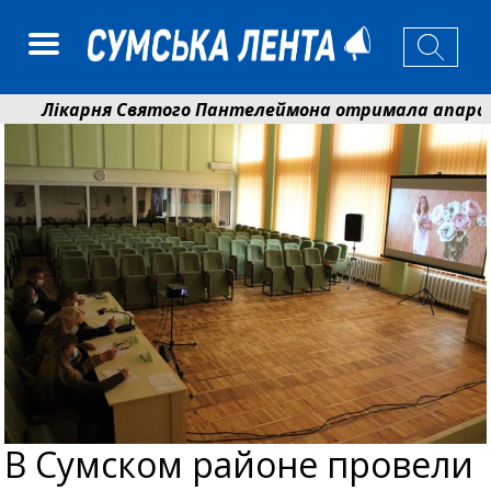
Лікарня Святого Пантелеймона отримала апарат УЗД
Артем Кобзар вручив родинам 20 полеглих Героїв від
В Сумском районе провели