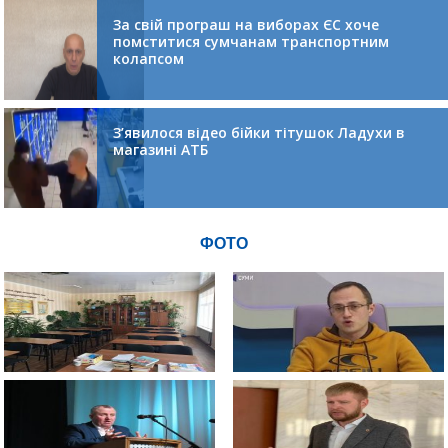
За свій програш на виборах ЄС хоче
помститися сумчанам транспортним
колапсом
З’явилося відео бійки тітушок Ладухи в
магазині АТБ
ФОТО