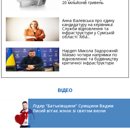
20 мільйонів гривень
Анна Валевська про єдину
кандидатуру на керівника
Служби відновлення та
інфраструктури у Сумській
області: Хіба...
Нардеп Микола Задорожній:
Маємо чотири напрямки по
відновленню та будівництву
критичної інфраструктури
ВІДЕО
Лідер “Батьківщини” Сумщини Вадим
Лисий вітає жінок зі святом весни