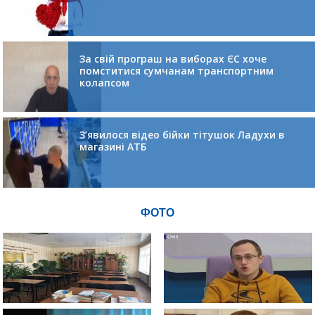
За свій програш на виборах ЄС хоче
помститися сумчанам транспортним
колапсом
З’явилося відео бійки тітушок Ладухи в
магазині АТБ
ФОТО