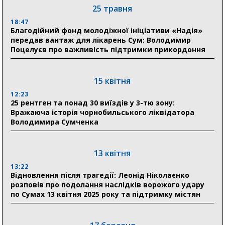
18:30
25 травня
Ніколаєнко: у Сумах погодили 115 компенсацій на
відновлення житла майже на 6,6 млн грн
18:47
Благодійний фонд молодіжної ініціативи «Надія»
передав вантаж для лікарень Сум: Володимир
Поцелуєв про важливість підтримки прикордоння
31 липня
21:01
До 19 400 гривень на паливо: Пенсійний фонд
15 квітня
Сумщини пояснив, як отримати допомогу на зиму
12:23
25 рентген та понад 30 виїздів у 3-тю зону:
17:52
Вражаюча історія чорнобильського ліквідатора
«Укрексімбанк» припиняє виплату пенсій: у
Володимира Сумченка
Пенсійному фонді Сумщини пояснили, що робити
людям
13 квітня
11:00
Артем Кобзар вручив родинам 20 полеглих Героїв
13:22
відзнаки «Почесного громадянина міста Суми»
Відновлення після трагедії: Леонід Ніколаєнко
розповів про подолання наслідків ворожого удару
по Сумах 13 квітня 2025 року та підтримку містян
30 липня
19:38
Сумська клінічна лікарня Святого Пантелеймона