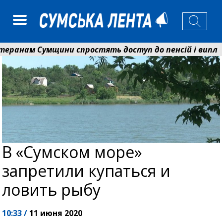
 Сумщини спростять доступ до пенсій і виплат: Пен
розширює програму відпочинку дітей із прифронтової 
В «Сумском море»
запретили купаться и
ловить рыбу
10:33 /
11 июня 2020