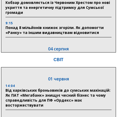
Кобзар домовляється із Червоним Хрестом про нові
укриття та енергетичну підтримку для Сумської
громади
9:15
Понад 8 мільйонів книжок згоріли. Як допомогти
«Ранку» та іншим видавництвам відновитися
04 серпня
20:41
СВІТ
Пенсійний фонд Сумщини спрямував 0,2 млрд грн
на пенсії, страхові виплати та підтримку
прифронтових громад
01 червня
14:04
03 серпня
Від харківських броньовиків до сумських махінацій:
18:54
Як ПАТ «Мегабанк» знищує чесний бізнес та чому
Романько розширює програму відпочинку дітей із
справедливість для ПФ «Ордекс» має
прифронтової Сумщини: перша група оздоровилася
восторжествувати
в Австрії