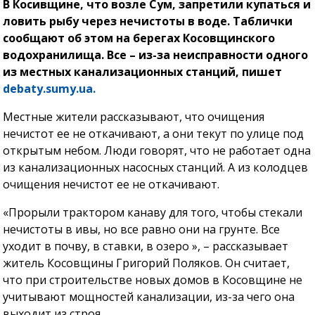
В Косивщине, что возле Сум, запретили купаться и
ловить рыбу через нечистоты в воде. Таблички
сообщают об этом на берегах Косовщинского
водохранилища. Все – из-за неисправности одного
из местных канализационных станций, пишет
debaty.sumy.ua.
Местные жители рассказывают, что очищения
нечистот ее не откачивают, а они текут по улице под
открытым небом. Люди говорят, что не работает одна
из канализационных насосных станций. А из колодцев
очищения нечистот ее не откачивают.
«Прорыли трактором канаву для того, чтобы стекали
нечистоты в ивы, но все равно они на грунте. Все
уходит в почву, в ставки, в озеро », – рассказывает
житель Косовщины Григорий Поляков. Он считает,
что при строительстве новых домов в Косовщине не
учитывают мощностей канализации, из-за чего она
выходит из строя.