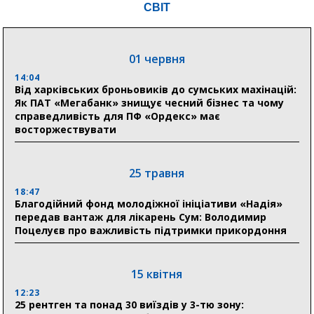
прифронтових громад
СВІТ
03 серпня
01 червня
18:54
Романько розширює програму відпочинку дітей із
14:04
прифронтової Сумщини: перша група оздоровилася
Від харківських броньовиків до сумських махінацій:
в Австрії
Як ПАТ «Мегабанк» знищує чесний бізнес та чому
справедливість для ПФ «Ордекс» має
восторжествувати
18:30
Ніколаєнко: у Сумах погодили 115 компенсацій на
відновлення житла майже на 6,6 млн грн
25 травня
18:47
31 липня
Благодійний фонд молодіжної ініціативи «Надія»
передав вантаж для лікарень Сум: Володимир
21:01
Поцелуєв про важливість підтримки прикордоння
До 19 400 гривень на паливо: Пенсійний фонд
Сумщини пояснив, як отримати допомогу на зиму
15 квітня
17:52
«Укрексімбанк» припиняє виплату пенсій: у
12:23
Пенсійному фонді Сумщини пояснили, що робити
25 рентген та понад 30 виїздів у 3-тю зону:
людям