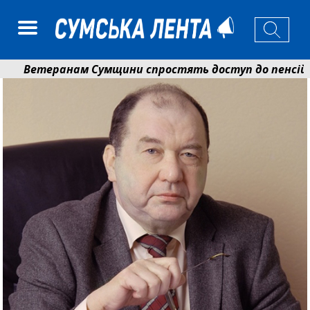
Ветеранам Сумщини спростять доступ до пенсій і в
Романько розширює програму відпочинку дітей із при