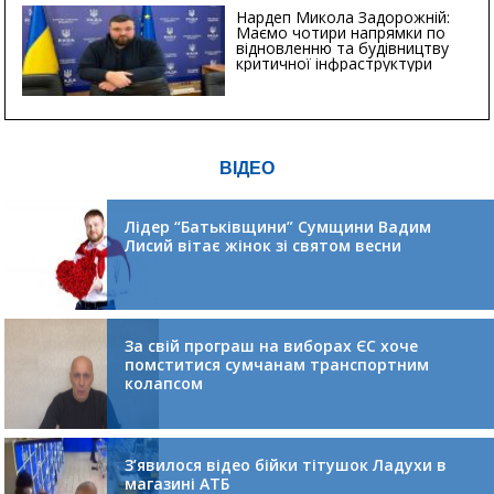
Нардеп Микола Задорожній:
Маємо чотири напрямки по
відновленню та будівництву
критичної інфраструктури
ВІДЕО
Лідер “Батьківщини” Сумщини Вадим
Лисий вітає жінок зі святом весни
За свій програш на виборах ЄС хоче
помститися сумчанам транспортним
колапсом
З’явилося відео бійки тітушок Ладухи в
магазині АТБ