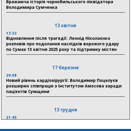
Вражаюча історія чорнобильського ліквідатора
Володимира Сумченка
11:00
Артем Кобзар вручив родинам 20 полеглих Героїв
відзнаки «Почесного громадянина міста Суми»
13 квітня
13:22
Відновлення після трагедії: Леонід Ніколаєнко
30 липня
розповів про подолання наслідків ворожого удару
19:38
по Сумах 13 квітня 2025 року та підтримку містян
Сумська клінічна лікарня Святого Пантелеймона
здобула головну відзнаку в медичній сфері України
17 березня
18:33
Олексій Романько долучився до обговорення Плану
20:08
Новий рівень кардіохірургії: Володимир Поцелуєв
стійкості Сумщини з Прем’єр-міністром
розширює співпрацю з Інститутом Амосова заради
пацієнтів Сумщини
13 грудня
21:45
“Внесення змін до процедури публічних закупівель має
збільшити завантаження стратегічних українських