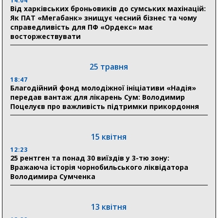
14:04
відновлення житла майже на 6,6 млн грн
Від харківських броньовиків до сумських махінацій:
Як ПАТ «Мегабанк» знищує чесний бізнес та чому
справедливість для ПФ «Ордекс» має
восторжествувати
31 липня
21:01
До 19 400 гривень на паливо: Пенсійний фонд
25 травня
Сумщини пояснив, як отримати допомогу на зиму
18:47
Благодійний фонд молодіжної ініціативи «Надія»
17:52
передав вантаж для лікарень Сум: Володимир
«Укрексімбанк» припиняє виплату пенсій: у
Поцелуєв про важливість підтримки прикордоння
Пенсійному фонді Сумщини пояснили, що робити
людям
15 квітня
11:00
Артем Кобзар вручив родинам 20 полеглих Героїв
12:23
відзнаки «Почесного громадянина міста Суми»
25 рентген та понад 30 виїздів у 3-тю зону:
Вражаюча історія чорнобильського ліквідатора
Володимира Сумченка
30 липня
19:38
Сумська клінічна лікарня Святого Пантелеймона
13 квітня
здобула головну відзнаку в медичній сфері України