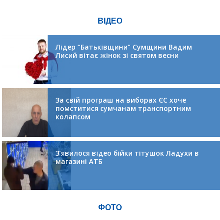
ВІДЕО
Лідер “Батьківщини” Сумщини Вадим
Лисий вітає жінок зі святом весни
За свій програш на виборах ЄС хоче
помститися сумчанам транспортним
колапсом
З’явилося відео бійки тітушок Ладухи в
магазині АТБ
ФОТО