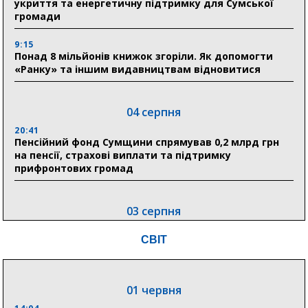
укриття та енергетичну підтримку для Сумської
громади
9:15
Понад 8 мільйонів книжок згоріли. Як допомогти
«Ранку» та іншим видавництвам відновитися
04 серпня
20:41
Пенсійний фонд Сумщини спрямував 0,2 млрд грн
на пенсії, страхові виплати та підтримку
прифронтових громад
03 серпня
18:54
СВІТ
Романько розширює програму відпочинку дітей із
прифронтової Сумщини: перша група оздоровилася
в Австрії
01 червня
18:30
Ніколаєнко: у Сумах погодили 115 компенсацій на