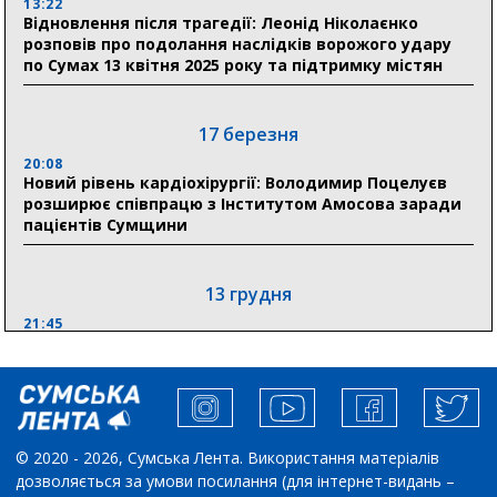
13:22
Відновлення після трагедії: Леонід Ніколаєнко
18:33
розповів про подолання наслідків ворожого удару
Олексій Романько долучився до обговорення Плану
по Сумах 13 квітня 2025 року та підтримку містян
стійкості Сумщини з Прем’єр-міністром
18:11
17 березня
Місто посилює міжнародну співпрацю: Суми
отримали 12 потужних станцій для Пунктів обігріву
20:08
Новий рівень кардіохірургії: Володимир Поцелуєв
розширює співпрацю з Інститутом Амосова заради
пацієнтів Сумщини
13 грудня
21:45
“Внесення змін до процедури публічних закупівель має
збільшити завантаження стратегічних українських
виробників”, – нардеп Максим Гузенко
04 листопада
© 2020 - 2026, Сумська Лента. Використання матеріалів
дозволяється за умови посилання (для інтернет-видань –
10:02