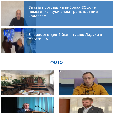
За свій програш на виборах ЄС хоче
помститися сумчанам транспортним
колапсом
З’явилося відео бійки тітушок Ладухи в
магазині АТБ
ФОТО