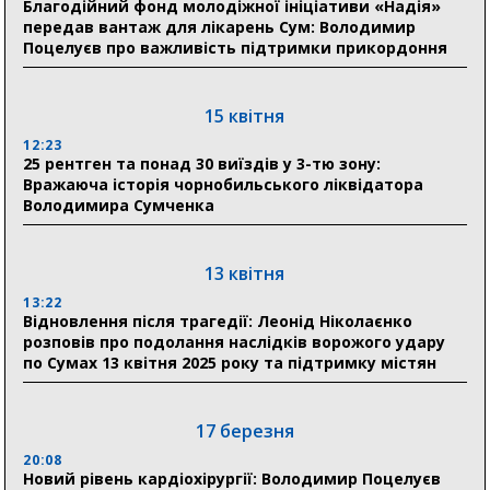
Благодійний фонд молодіжної ініціативи «Надія»
прифронтової Сумщини: перша група оздоровилася
передав вантаж для лікарень Сум: Володимир
в Австрії
Поцелуєв про важливість підтримки прикордоння
18:30
Ніколаєнко: у Сумах погодили 115 компенсацій на
15 квітня
відновлення житла майже на 6,6 млн грн
12:23
25 рентген та понад 30 виїздів у 3-тю зону:
Вражаюча історія чорнобильського ліквідатора
31 липня
Володимира Сумченка
21:01
До 19 400 гривень на паливо: Пенсійний фонд
Сумщини пояснив, як отримати допомогу на зиму
13 квітня
13:22
17:52
Відновлення після трагедії: Леонід Ніколаєнко
«Укрексімбанк» припиняє виплату пенсій: у
розповів про подолання наслідків ворожого удару
Пенсійному фонді Сумщини пояснили, що робити
по Сумах 13 квітня 2025 року та підтримку містян
людям
11:00
Артем Кобзар вручив родинам 20 полеглих Героїв
17 березня
відзнаки «Почесного громадянина міста Суми»
20:08
Новий рівень кардіохірургії: Володимир Поцелуєв