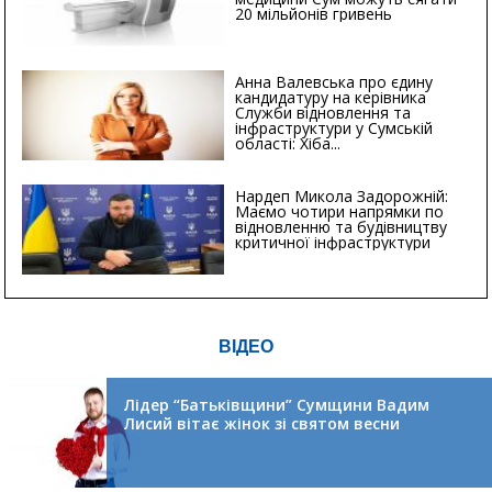
20 мільйонів гривень
Анна Валевська про єдину
кандидатуру на керівника
Служби відновлення та
інфраструктури у Сумській
області: Хіба...
Нардеп Микола Задорожній:
Маємо чотири напрямки по
відновленню та будівництву
критичної інфраструктури
ВІДЕО
Лідер “Батьківщини” Сумщини Вадим
Лисий вітає жінок зі святом весни