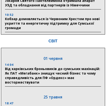
Лікарня Святого Пантелеймона отримала апарат
УЗД та обладнання від партнерів із Німеччини
10:52
Кобзар домовляється із Червоним Хрестом про нові
укриття та енергетичну підтримку для Сумської
громади
9:15
СВІТ
Понад 8 мільйонів книжок згоріли. Як допомогти
«Ранку» та іншим видавництвам відновитися
01 червня
04 серпня
14:04
20:41
Від харківських броньовиків до сумських махінацій:
Пенсійний фонд Сумщини спрямував 0,2 млрд грн
Як ПАТ «Мегабанк» знищує чесний бізнес та чому
на пенсії, страхові виплати та підтримку
справедливість для ПФ «Ордекс» має
прифронтових громад
восторжествувати
03 серпня
25 травня
18:54
18:47
Романько розширює програму відпочинку дітей із