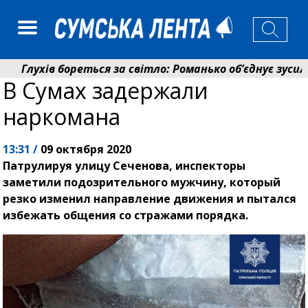
Глухів бореться за світло: Романько об’єднує зусилля 
В Сумах задержали
Пенсійний фонд Сумщини спрямував 0,2 млрд грн на п
наркомана
13:31 /
09 октября 2020
Патрулируя улицу Сеченова, инспекторы
заметили подозрительного мужчину, который
резко изменил направление движения и пытался
избежать общения со стражами порядка.