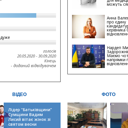
для медиц
можуть ся
мільйонів 
Анна Вале
про єдину
кандидату
керівника
відновленн
йдуже
інфраструк
Сумській о
Хіба...
Нардеп Ми
голосів
Задорожні
Маємо чо
20.05.2020
-
30.09.2020
напрямки 
Кінець
відновлен
- доданий відвідувачем
будівницт
критичної
інфрастру
ВІДЕО
ФОТО
Лідер “Батьківщини”
Сумщини Вадим
Лисий вітає жінок зі
святом весни