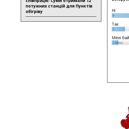
співпрацю: Суми отримали 12
потужних станцій для Пунктів
Ні
обігріву
8
Так
2
Мені ба
1
голос