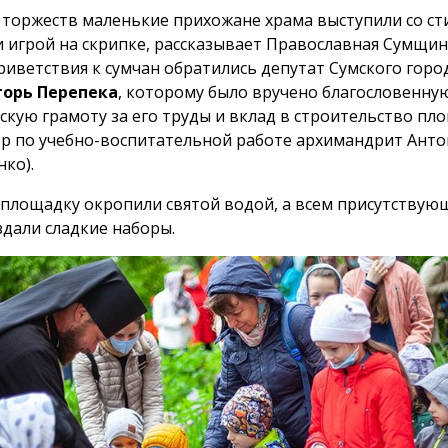
 торжеств маленькие прихожане храма выступили со ст
и игрой на скрипке, рассказывает Православная Сумщин
риветствия к сумчан обратились депутат Сумского горо
горь Перепека
, которому было вручено благословенну
скую грамоту за его труды и вклад в строительство пл
р по учебно-воспитательной работе архимандрит Ант
нко).
площадку окропили святой водой, а всем присутству
здали сладкие наборы.