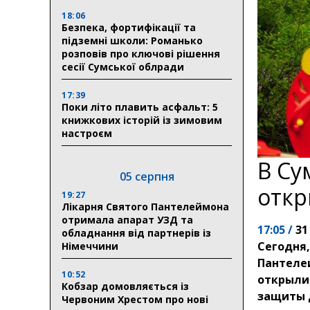
18:06
Безпека, фортифікації та
підземні школи: Романько
розповів про ключові рішення
сесії Сумської облради
17:39
Поки літо плавить асфальт: 5
книжкових історій із зимовим
настроєм
В Су
05 серпня
откр
19:27
Лікарня Святого Пантелеймона
отримала апарат УЗД та
17:05 /
31
обладнання від партнерів із
Сегодня,
Німеччини
Пантеле
10:52
открыли
Кобзар домовляється із
защиты 
Червоним Хрестом про нові