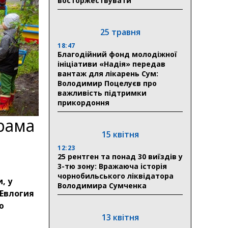
восторжествувати
25 травня
18:47
Благодійний фонд молодіжної
ініціативи «Надія» передав
вантаж для лікарень Сум:
Володимир Поцелуєв про
важливість підтримки
прикордоння
рама
15 квітня
12:23
25 рентген та понад 30 виїздів у
3-тю зону: Вражаюча історія
чорнобильського ліквідатора
, у
Володимира Сумченка
Евлогия
ю
13 квітня