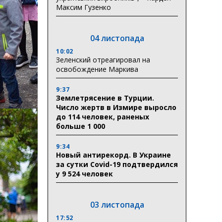
Максим Гузенко
04 листопада
10:02
Зеленский отреагировал на
освобождение Маркива
9:37
Землетрясение в Турции.
Число жертв в Измире выросло
до 114 человек, раненых
больше 1 000
9:34
Новый антирекорд. В Украине
за сутки Covid-19 подтвердился
у 9 524 человек
03 листопада
17:52