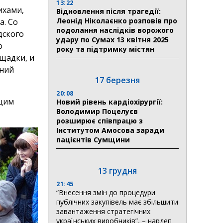
13:22
ихами,
Відновлення після трагедії:
Леонід Ніколаєнко розповів про
а. Со
подолання наслідків ворожого
дского
удару по Сумах 13 квітня 2025
ю
року та підтримку містян
ощадки, и
оний
17 березня
20:08
ющим
Новий рівень кардіохірургії:
Володимир Поцелуєв
розширює співпрацю з
Інститутом Амосова заради
пацієнтів Сумщини
13 грудня
21:45
“Внесення змін до процедури
публічних закупівель має збільшити
завантаження стратегічних
українських виробників”, – нардеп