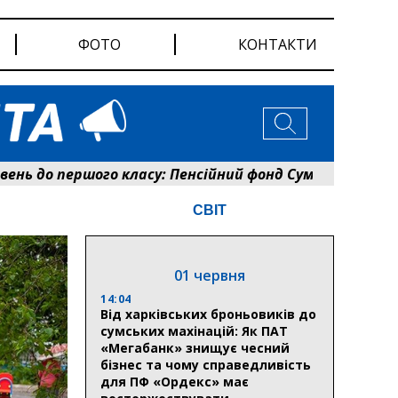
ФОТО
КОНТАКТИ
 першого класу: Пенсійний фонд Сумщини розпочав оф
СВІТ
01 червня
14:04
Від харківських броньовиків до
сумських махінацій: Як ПАТ
«Мегабанк» знищує чесний
бізнес та чому справедливість
для ПФ «Ордекс» має