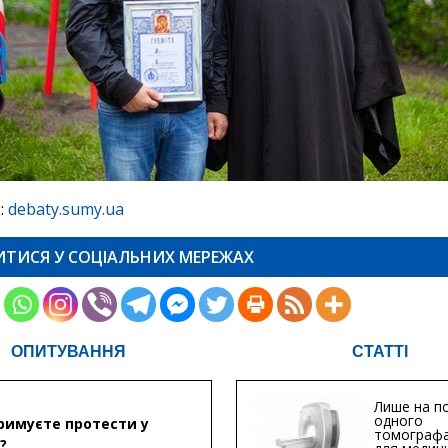
:
debaty.sumy.ua
ИТИСЯ У СОЦІАЛЬНИХ МЕРЕЖАХ
ОПИТУВАННЯ
СТАТТІ
Лише на по
одного
римуєте протести у
томографа
?