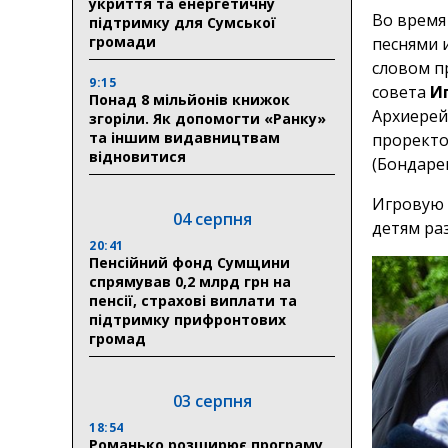
укриття та енергетичну
Во время
підтримку для Сумської
громади
песнями 
словом п
9:15
совета
И
Понад 8 мільйонів книжок
Архиерей
згоріли. Як допомогти «Ранку»
та іншим видавництвам
проректо
відновитися
(Бондаре
Игровую 
04 серпня
детям ра
20:41
Пенсійний фонд Сумщини
спрямував 0,2 млрд грн на
пенсії, страхові виплати та
підтримку прифронтових
громад
03 серпня
18:54
Романько розширює програму