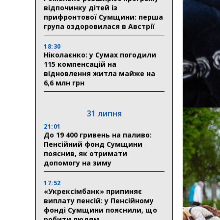
відпочинку дітей із
прифронтової Сумщини: перша
група оздоровилася в Австрії
18:30
Ніколаєнко: у Сумах погодили
115 компенсацій на
відновлення житла майже на
6,6 млн грн
31 липня
21:01
До 19 400 гривень на паливо:
Пенсійний фонд Сумщини
пояснив, як отримати
допомогу на зиму
17:52
«Укрексімбанк» припиняє
виплату пенсій: у Пенсійному
фонді Сумщини пояснили, що
робити людям