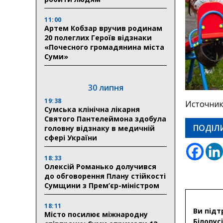
11:00
Артем Кобзар вручив родинам
20 полеглих Героїв відзнаки
«Почесного громадянина міста
Суми»
30 липня
19:38
Источник
Сумська клінічна лікарня
Святого Пантелеймона здобула
ПОДІЛ
головну відзнаку в медичній
сфері України
18:33
Олексій Романько долучився
до обговорення Плану стійкості
Сумщини з Прем’єр-міністром
18:11
Ви підт
Місто посилює міжнародну
Білорусі