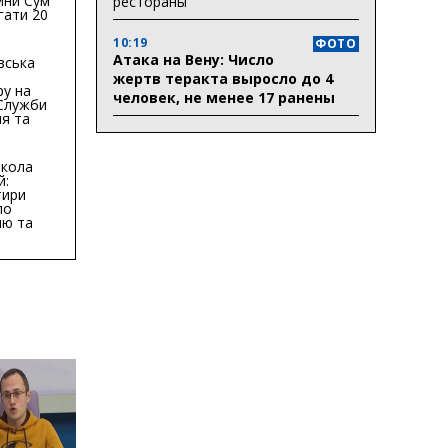
ини Сум
рестораны
гати 20
гривень
10:19
ФОТО
Атака на Вену: Число
вська
жертв теракта выросло до 4
ру на
человек, не менее 17 ранены
 Служби
я та
тури у
бласті:
кола
й:
тири
по
ню та
ву
ктури