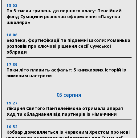
18:52
По 5 тисяч гривень до першого класу: Пенсійний
фонд Сумщини розпочав оформлення «Пакунка
школяра»
18:06
Безпека, фортифікації та підземні школи: Романько
розповів про ключові рішення сесії Сумської
облради
17:39
Поки літо плавить асфальт: 5 книжкових історій із
зимовим настроєм
05 серпня
19:27
Лікарня Святого Пантелеймона отримала апарат
УЗД та обладнання від партнерів із Німеччини
10:52
Кобзар домовляється із Червоним Хрестом про нові
укриття та енергетичну підтримку для Сумської