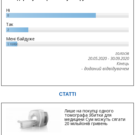
Ні
8
Так
2
Мені байдуже
1
голос
голосів
20.05.2020
-
30.09.2020
Кінець
- доданий відвідувачем
СТАТТІ
Лише на покупці одного
томографа збитки для
медицини Сум можуть сягати
20 мільйонів гривень