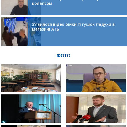
колапсом
З’явилося відео бійки тітушок Ладухи в
магазині АТБ
ФОТО