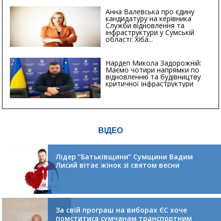
Анна Валевська про єдину
кандидатуру на керівника
Служби відновлення та
інфраструктури у Сумській
області: Хіба...
Нардеп Микола Задорожній:
Маємо чотири напрямки по
відновленню та будівництву
критичної інфраструктури
ВІДЕО
Лідер “Батьківщини” Сумщини Вадим
Лисий вітає жінок зі святом весни
За свій програш на виборах ЄС хоче
помститися сумчанам транспортним