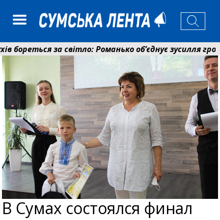
реться за світло: Романько об’єднує зусилля громади 
 фонд Сумщини спрямував 0,2 млрд грн на пенсії, ст
В Сумах состоялся финал