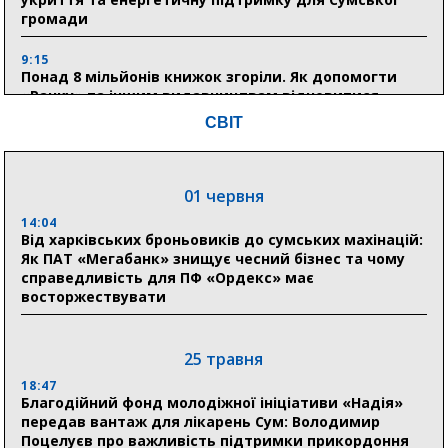
громади
9:15
Понад 8 мільйонів книжок згоріли. Як допомогти
«Ранку» та іншим видавництвам відновитися
СВІТ
04 серпня
20:41
01 червня
Пенсійний фонд Сумщини спрямував 0,2 млрд грн
на пенсії, страхові виплати та підтримку
14:04
прифронтових громад
Від харківських броньовиків до сумських махінацій:
Як ПАТ «Мегабанк» знищує чесний бізнес та чому
справедливість для ПФ «Ордекс» має
восторжествувати
03 серпня
18:54
Романько розширює програму відпочинку дітей із
25 травня
прифронтової Сумщини: перша група оздоровилася
в Австрії
18:47
Благодійний фонд молодіжної ініціативи «Надія»
передав вантаж для лікарень Сум: Володимир
18:30
Поцелуєв про важливість підтримки прикордоння
Ніколаєнко: у Сумах погодили 115 компенсацій на