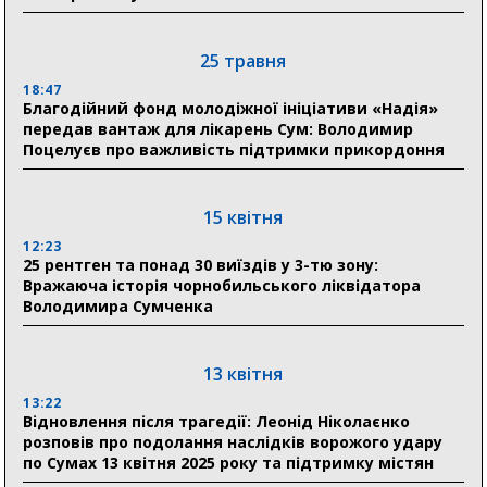
21:01
До 19 400 гривень на паливо: Пенсійний фонд
25 травня
Сумщини пояснив, як отримати допомогу на зиму
18:47
Благодійний фонд молодіжної ініціативи «Надія»
17:52
передав вантаж для лікарень Сум: Володимир
«Укрексімбанк» припиняє виплату пенсій: у
Поцелуєв про важливість підтримки прикордоння
Пенсійному фонді Сумщини пояснили, що робити
людям
15 квітня
11:00
Артем Кобзар вручив родинам 20 полеглих Героїв
12:23
відзнаки «Почесного громадянина міста Суми»
25 рентген та понад 30 виїздів у 3-тю зону:
Вражаюча історія чорнобильського ліквідатора
Володимира Сумченка
30 липня
19:38
Сумська клінічна лікарня Святого Пантелеймона
13 квітня
здобула головну відзнаку в медичній сфері України
13:22
Відновлення після трагедії: Леонід Ніколаєнко
18:33
розповів про подолання наслідків ворожого удару
Олексій Романько долучився до обговорення Плану
по Сумах 13 квітня 2025 року та підтримку містян
стійкості Сумщини з Прем’єр-міністром