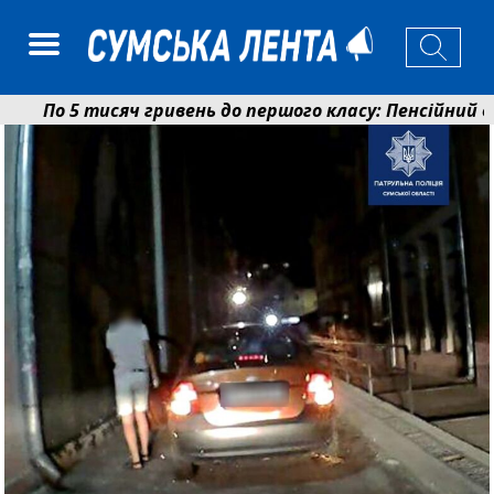
По 5 тисяч гривень до першого класу: Пенсійний фон
Ніколаєнко: у Сумах погодили 115 компенсацій на від