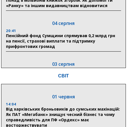
Понад 8 мільйонів книжок згоріли. Як допомогти
«Ранку» та іншим видавництвам відновитися
04 серпня
20:41
Пенсійний фонд Сумщини спрямував 0,2 млрд грн
на пенсії, страхові виплати та підтримку
прифронтових громад
03 серпня
18:54
СВІТ
Романько розширює програму відпочинку дітей із
прифронтової Сумщини: перша група оздоровилася
в Австрії
01 червня
18:30
Ніколаєнко: у Сумах погодили 115 компенсацій на
14:04
відновлення житла майже на 6,6 млн грн
Від харківських броньовиків до сумських махінацій:
Як ПАТ «Мегабанк» знищує чесний бізнес та чому
справедливість для ПФ «Ордекс» має
восторжествувати
31 липня