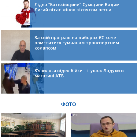
Лідер “Батьківщини” Сумщини Вадим
Лисий вітає жінок зі святом весни
За свій програш на виборах ЄС хоче
помститися сумчанам транспортним
колапсом
З’явилося відео бійки тітушок Ладухи в
магазині АТБ
ФОТО