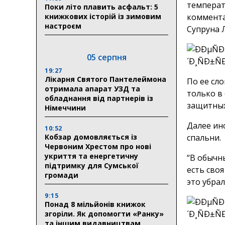
температ
Поки літо плавить асфальт: 5
книжкових історій із зимовим
коммент
настроєм
Супруна 
05 серпня
19:27
Лікарня Святого Пантелеймона
По ее сл
отримала апарат УЗД та
только в
обладнання від партнерів із
защитных
Німеччини
Далее ин
10:52
Кобзар домовляється із
спальни.
Червоним Хрестом про нові
укриття та енергетичну
“В обычны
підтримку для Сумської
есть своя
громади
это убрал
9:15
Понад 8 мільйонів книжок
згоріли. Як допомогти «Ранку»
та іншим видавництвам