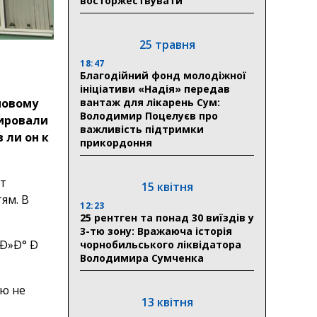
восторжествувати
25 травня
18:47
Благодійний фонд молодіжної
ініціативи «Надія» передав
вантаж для лікарень Сум:
новому
Володимир Поцелуєв про
ировали
важливість підтримки
 ли он к
прикордоння
ет
15 квітня
ям. В
12:23
25 рентген та понад 30 виїздів у
3-тю зону: Вражаюча історія
чорнобильського ліквідатора
Володимира Сумченка
ию не
13 квітня