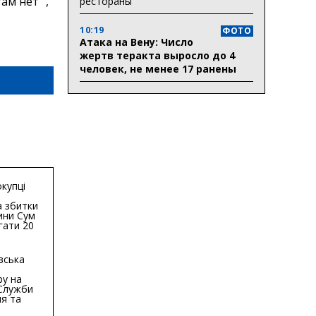
м нет “,
рестораны
10:19
ФОТО
Атака на Вену: Число
жертв теракта выросло до 4
человек, не менее 17 ранены
купці
 збитки
ини Сум
гати 20
гривень
вська
ру на
 Служби
я та
тури у