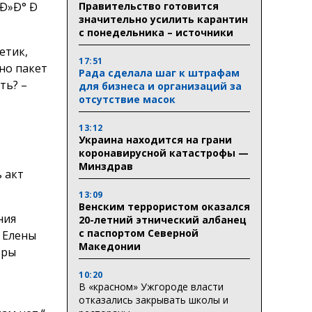
Правительство готовится
значительно усилить карантин
с понедельника – источники
етик,
17:51
но пакет
Рада сделала шаг к штрафам
ть? –
для бизнеса и организаций за
отсутствие масок
13:12
Украина находится на грани
коронавирусной катастрофы —
Минздрав
 акт
13:09
Венским террористом оказался
ния
20-летний этнический албанец
с паспортом Северной
 Елены
Македонии
тры
10:20
В «красном» Ужгороде власти
отказались закрывать школы и