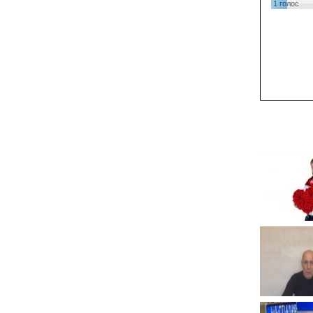
1
голос