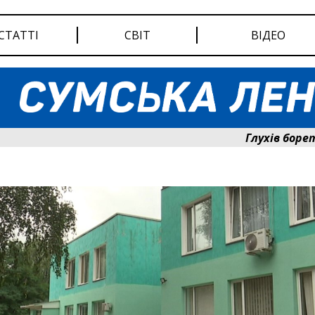
СТАТТІ
СВІТ
ВІДЕО
Глухів бореться за