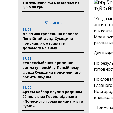
відновлення житла майже на
6,6 млн грн
“Когда мы
31 липня
антисепт
21:01
и в конте
До 19 400 гривень на паливо:
Моем рук
Пенсійний фонд Сумщини
рассказы
пояснив, як отримати
допомогу на зиму
Для выда
17:52
«Укрексімбанк» припиняє
По резул
виплату пенсій: у Пенсійному
готовнос
фонді Сумщини пояснили, що
робити людям
По слова
Главного
11:00
Новгород
Артем Кобзар вручив родинам
20 полеглих Героїв відзнаки
внешколь
«Почесного громадянина міста
Суми»
“Примеча