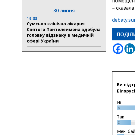
помещени
– сказала
30 липня
19:38
debaty.su
Сумська клінічна лікарня
Святого Пантелеймона здобула
ПОДІЛ
головну відзнаку в медичній
сфері України
Ви підт
Білорусі
Ні
8
Так
2
Мені ба