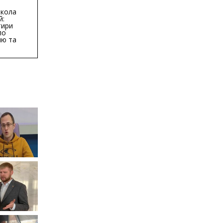
бласті:
кола
й:
тири
по
ню та
ву
ктури