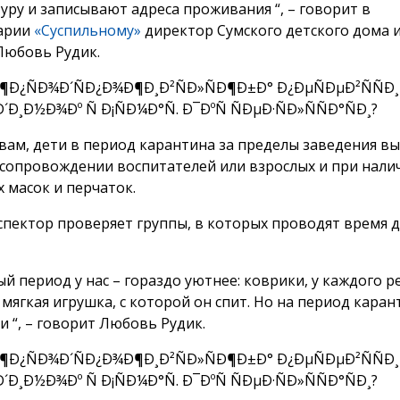
уру и записывают адреса проживания “, – говорит в
арии
«Суспильному»
директор Сумского детского дома им
Любовь Рудик.
овам, дети в период карантина за пределы заведения в
 сопровождении воспитателей или взрослых и при нали
 масок и перчаток.
спектор проверяет группы, в которых проводят время д
й период у нас – гораздо уютнее: коврики, у каждого р
 мягкая игрушка, с которой он спит. Но на период каран
и “, – говорит Любовь Рудик.