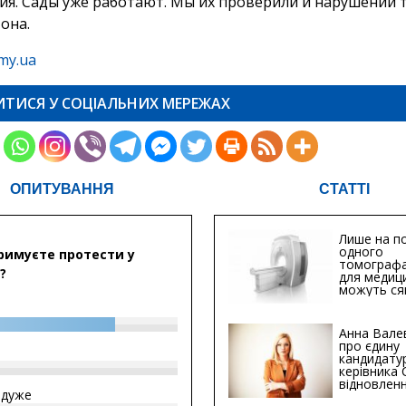
я. Сады уже работают. Мы их проверили и нарушений та
 она.
my.ua
ИТИСЯ У СОЦІАЛЬНИХ МЕРЕЖАХ
ОПИТУВАННЯ
СТАТТІ
Лише на по
одного
римуєте протести у
томографа
?
для медиц
можуть ся
мільйонів 
Анна Вале
про єдину
кандидату
керівника
відновленн
йдуже
інфраструк