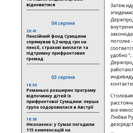
відновитися
Затем ид
эпидемио
Держпрод
04 серпня
внутренн
20:41
законода
Пенсійний фонд Сумщини
потолке 
спрямував 0,2 млрд грн на
пенсії, страхові виплати та
соответст
підтримку прифронтових
удобно “
громад
Держпрод
работают
индивиду
03 серпня
контактир
18:54
Романько розширює програму
Столовая 
відпочинку дітей із
прифронтової Сумщини: перша
расстояни
група оздоровилася в Австрії
все емко
Любви Ру
18:30
дезсредс
Ніколаєнко: у Сумах погодили
115 компенсацій на