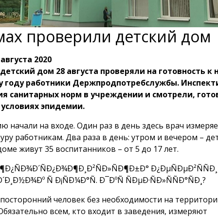
мах проверили детский дом
 августа 2020
детский дом 28 августа проверяли на готовность к 
у году работники Держпродпотребслужбы. Инспект
я санитарных норм в учреждении и смотрели, готов
 условиях эпидемии.
ю начали на входе. Один раз в день здесь врач измеря
ру работникам. Два раза в день: утром и вечером – дет
оме живут 35 воспитанников – от 5 до 17 лет.
 посторонний человек без необходимости на территор
 Обязательно всем, кто входит в заведения, измеряют