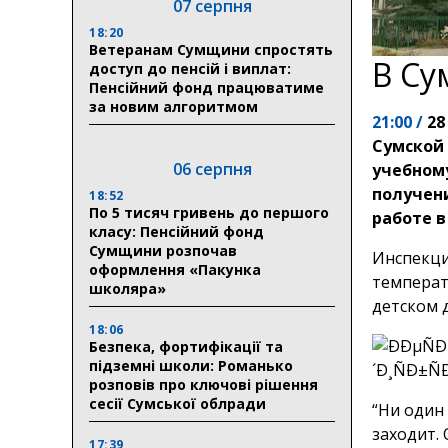
07 серпня
18:20
Ветеранам Сумщини спростять
В Су
доступ до пенсій і виплат:
Пенсійний фонд працюватиме
за новим алгоритмом
21:00 /
28
Сумской 
06 серпня
учебном
получени
18:52
По 5 тисяч гривень до першого
работе в
класу: Пенсійний фонд
Сумщини розпочав
Инспекци
оформлення «Пакунка
температу
школяра»
детском д
18:06
Безпека, фортифікації та
підземні школи: Романько
розповів про ключові рішення
сесії Сумської облради
“Ни один
заходит.
17:39