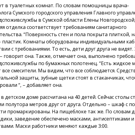
ут в туалетных комнат. По словам помощницы врача-
лога Сумского городского управления Главного управл
споживслужбы в Сумской области Елены Новгородской
яя отделка соответствует требованиям санитарного
тельства. “Поверхность стен и пола покрыта плиткой, н
– пластик. Комнаты оборудованы индивидуальными ка
вии с требованиями. То есть, дети друг друга не видят.
, – говорит она. Также, отмечает она, выполнено требо
споживслужбы по бумажных полотенец. “Есть жидкое 
 все смесители. Мы видим, что все соблюдается. Средст
альной защиты, зубные щетки стоят в стаканчиках, что
овали “, – добавляет она.
в детском доме рассчитана на 40 детей. Сейчас столы с
и полутора метров друг от друга. Отдельно – шкаф с по
сти промаркированы. На пищеблоке так же. По словам 
дики, заведение обеспечено масками, антисептиками и
твами. Маски работники меняют каждые 3:00.