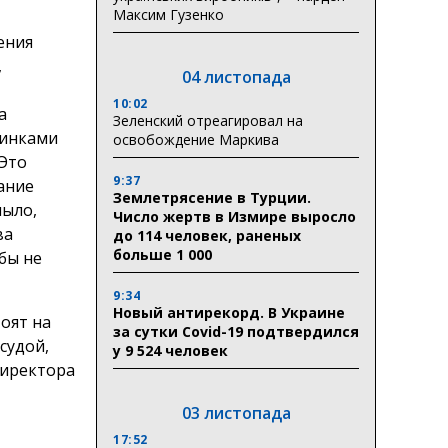
Максим Гузенко
ения
,
04 листопада
10:02
а
Зеленский отреагировал на
бинками
освобождение Маркива
 Это
9:37
вание
Землетрясение в Турции.
мыло,
Число жертв в Измире выросло
ва
до 114 человек, раненых
больше 1 000
бы не
9:34
Новый антирекорд. В Украине
тоят на
за сутки Covid-19 подтвердился
судой,
у 9 524 человек
директора
03 листопада
17:52