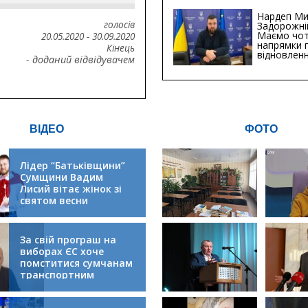
Сумській о
Хіба...
Нардеп Ми
голосів
Задорожні
Маємо чо
20.05.2020
-
30.09.2020
напрямки 
Кінець
відновлен
- доданий відвідувачем
будівницт
критичної
інфрастру
ВІДЕО
ФОТО
Лідер “Батьківщини”
Сумщини Вадим
Лисий вітає жінок зі
святом весни
За свій програш на
виборах ЄС хоче
помститися сумчанам
транспортним
колапсом