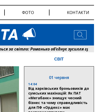
ФОТО
КОНТАКТИ
 світло: Романько об’єднує зусилля громади та енерге
СВІТ
01 червня
14:04
Від харківських броньовиків до
сумських махінацій: Як ПАТ
«Мегабанк» знищує чесний
бізнес та чому справедливість
для ПФ «Ордекс» має