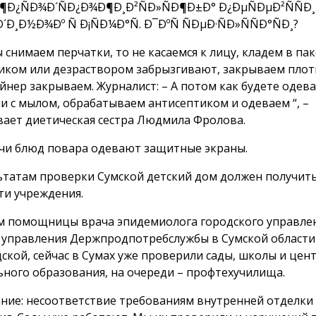
 снимаем перчатки, то не касаемся к лицу, кладем в пак
иком или дезраствором забрызгивают, закрываем плот
йнер закрываем. Журналист: – А потом как будете одева
и с мылом, обрабатываем антисептиком и одеваем “, –
вает диетическая сестра Людмила Фролова.
чи блюд повара одевают защитные экраны.
ьтатам проверки Сумской детский дом должен получить
ти учреждения.
м помощницы врача эпидемиолога городского управле
 управления Держпродпотребслужбы в Сумской области
ской, сейчас в Сумах уже проверили сады, школы и цен
ного образования, на очереди – профтехучилища.
ние: несоответствие требованиям внутренней отделки