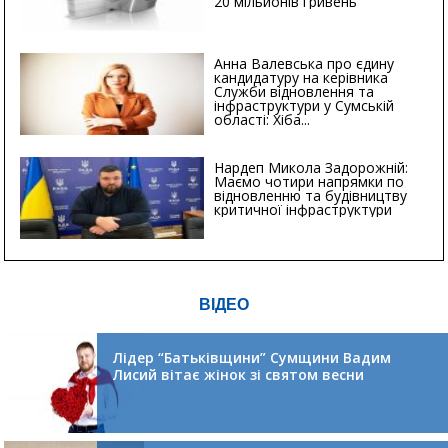
20 мільйонів гривень
Анна Валевська про єдину
кандидатуру на керівника
Служби відновлення та
інфраструктури у Сумській
області: Хіба...
Нардеп Микола Задорожній:
Маємо чотири напрямки по
відновленню та будівництву
критичної інфраструктури
ВІДЕО
Лідер “Батьківщини” Сумщини Вадим
Лисий вітає жінок зі святом весни