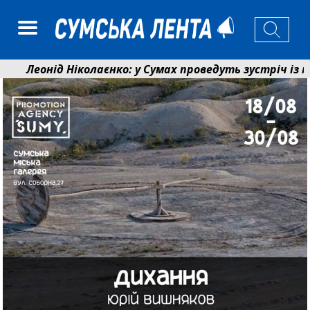
Леонід Ніколаєнко: у Сумах проведуть зустріч із меш
Лікарня Святого Пантелеймона отримала апарат УЗД