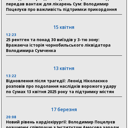
передав вантаж для лікарень Сум: Володимир
04 серпня
Поцелуєв про важливість підтримки прикордоння
20:41
Пенсійний фонд Сумщини спрямував 0,2 млрд грн
на пенсії, страхові виплати та підтримку
15 квітня
прифронтових громад
12:23
25 рентген та понад 30 виїздів у 3-тю зону:
Вражаюча історія чорнобильського ліквідатора
03 серпня
Володимира Сумченка
18:54
Романько розширює програму відпочинку дітей із
прифронтової Сумщини: перша група оздоровилася
13 квітня
в Австрії
13:22
Відновлення після трагедії: Леонід Ніколаєнко
18:30
розповів про подолання наслідків ворожого удару
Ніколаєнко: у Сумах погодили 115 компенсацій на
по Сумах 13 квітня 2025 року та підтримку містян
відновлення житла майже на 6,6 млн грн
17 березня
31 липня
20:08
21:01
Новий рівень кардіохірургії: Володимир Поцелуєв
До 19 400 гривень на паливо: Пенсійний фонд
розширює співпрацю з Інститутом Амосова заради