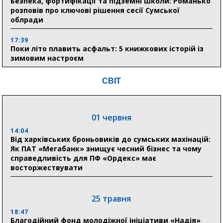
Безпека, фортифікації та підземні школи: Романько
розповів про ключові рішення сесії Сумської
облради
17:39
Поки літо плавить асфальт: 5 книжкових історій із
зимовим настроєм
СВІТ
05 серпня
19:27
Лікарня Святого Пантелеймона отримала апарат
01 червня
УЗД та обладнання від партнерів із Німеччини
14:04
Від харківських броньовиків до сумських махінацій:
10:52
Як ПАТ «Мегабанк» знищує чесний бізнес та чому
Кобзар домовляється із Червоним Хрестом про нові
справедливість для ПФ «Ордекс» має
укриття та енергетичну підтримку для Сумської
восторжествувати
громади
9:15
Понад 8 мільйонів книжок згоріли. Як допомогти
25 травня
«Ранку» та іншим видавництвам відновитися
18:47
Благодійний фонд молодіжної ініціативи «Надія»