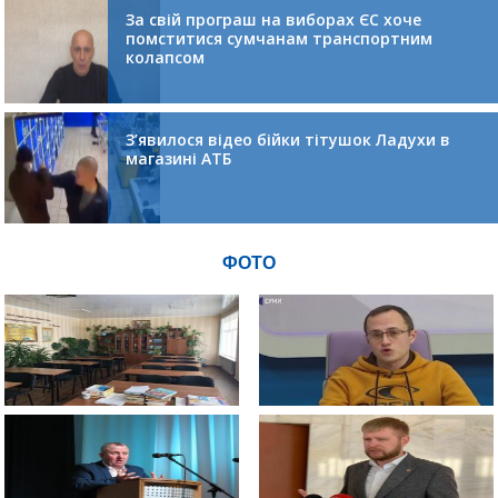
За свій програш на виборах ЄС хоче
помститися сумчанам транспортним
колапсом
З’явилося відео бійки тітушок Ладухи в
магазині АТБ
ФОТО