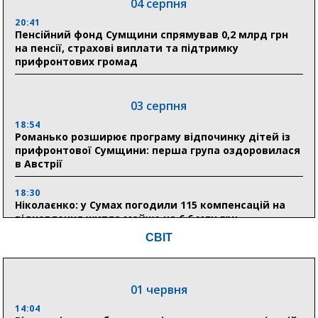
04 серпня
20:41
Пенсійний фонд Сумщини спрямував 0,2 млрд грн
на пенсії, страхові виплати та підтримку
прифронтових громад
03 серпня
18:54
Романько розширює програму відпочинку дітей із
прифронтової Сумщини: перша група оздоровилася
в Австрії
18:30
Ніколаєнко: у Сумах погодили 115 компенсацій на
відновлення житла майже на 6,6 млн грн
СВІТ
31 липня
21:01
01 червня
До 19 400 гривень на паливо: Пенсійний фонд
Сумщини пояснив, як отримати допомогу на зиму
14:04