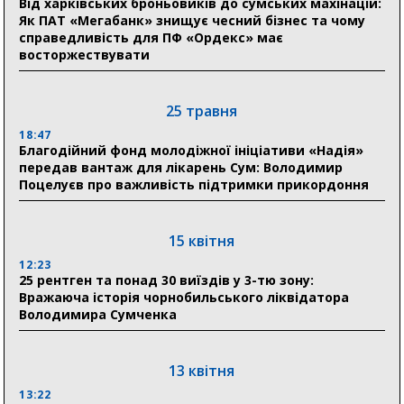
Від харківських броньовиків до сумських махінацій:
Як ПАТ «Мегабанк» знищує чесний бізнес та чому
17:52
справедливість для ПФ «Ордекс» має
«Укрексімбанк» припиняє виплату пенсій: у
восторжествувати
Пенсійному фонді Сумщини пояснили, що робити
людям
25 травня
11:00
Артем Кобзар вручив родинам 20 полеглих Героїв
18:47
відзнаки «Почесного громадянина міста Суми»
Благодійний фонд молодіжної ініціативи «Надія»
передав вантаж для лікарень Сум: Володимир
Поцелуєв про важливість підтримки прикордоння
30 липня
19:38
Сумська клінічна лікарня Святого Пантелеймона
15 квітня
здобула головну відзнаку в медичній сфері України
12:23
25 рентген та понад 30 виїздів у 3-тю зону:
18:33
Вражаюча історія чорнобильського ліквідатора
Олексій Романько долучився до обговорення Плану
Володимира Сумченка
стійкості Сумщини з Прем’єр-міністром
18:11
13 квітня
Місто посилює міжнародну співпрацю: Суми
отримали 12 потужних станцій для Пунктів обігріву
13:22