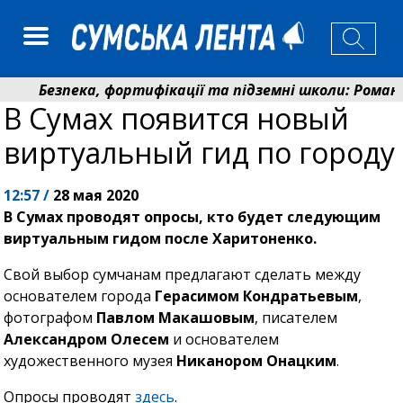
Безпека, фортифікації та підземні школи: Романько 
В Сумах появится новый
До 19 400 гривень на паливо: Пенсійний фонд Сумщи
виртуальный гид по городу
12:57 /
28 мая 2020
В Сумах проводят опросы, кто будет следующим
виртуальным гидом после Харитоненко.
Свой выбор сумчанам предлагают сделать между
основателем города
Герасимом Кондратьевым
,
фотографом
Павлом Макашовым
, писателем
Александром Олесем
и основателем
художественного музея
Никанором Онацким
.
Опросы проводят
здесь
.