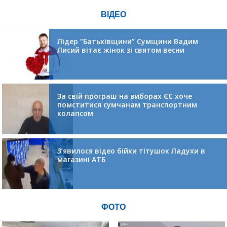
ВІДЕО
Лідер “Батьківщини” Сумщини Вадим
Лисий вітає жінок зі святом весни
За свій програш на виборах ЄС хоче
помститися сумчанам транспортним
колапсом
З’явилося відео бійки тітушок Ладухи в
магазині АТБ
ФОТО