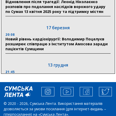
Відновлення після трагедії: Леонід Ніколаєнко
розповів про подолання наслідків ворожого удару
по Сумах 13 квітня 2025 року та підтримку містян
29 липня
18:13
Лікарня Святого Пантелеймона отримала нову
17 березня
побутову техніку для комфорту пацієнтів
20:08
Новий рівень кардіохірургії: Володимир Поцелуєв
розширює співпрацю з Інститутом Амосова заради
пацієнтів Сумщини
13 грудня
21:45
“Внесення змін до процедури публічних закупівель має
збільшити завантаження стратегічних українських
виробників”, – нардеп Максим Гузенко
04 листопада
© 2020 - 2026, Сумська Лента. Використання матеріалів
дозволяється за умови посилання (для інтернет-видань –
10:02
Зеленский отреагировал на освобождение Маркива
гіперпосилання) на «Сумська Лента».