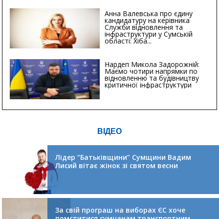
Анна Валевська про єдину
кандидатуру на керівника
Служби відновлення та
інфраструктури у Сумській
області: Хіба...
Нардеп Микола Задорожній:
Маємо чотири напрямки по
відновленню та будівництву
критичної інфраструктури
ВІДЕО
Лідер “Батьківщини” Сумщини Вадим
Лисий вітає жінок зі святом весни
За свій програш на виборах ЄС хоче
помститися сумчанам транспортним