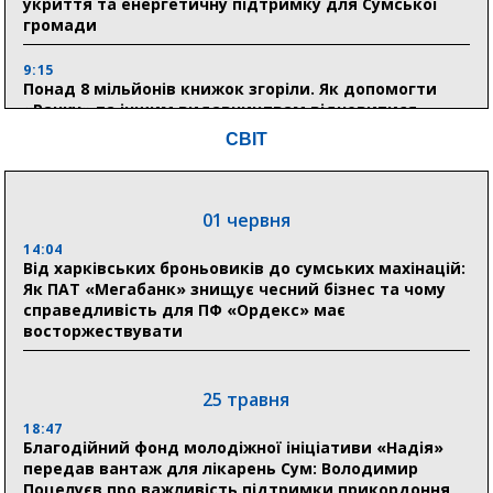
укриття та енергетичну підтримку для Сумської
громади
9:15
Понад 8 мільйонів книжок згоріли. Як допомогти
«Ранку» та іншим видавництвам відновитися
СВІТ
04 серпня
20:41
01 червня
Пенсійний фонд Сумщини спрямував 0,2 млрд грн
на пенсії, страхові виплати та підтримку
14:04
прифронтових громад
Від харківських броньовиків до сумських махінацій:
Як ПАТ «Мегабанк» знищує чесний бізнес та чому
справедливість для ПФ «Ордекс» має
восторжествувати
03 серпня
18:54
Романько розширює програму відпочинку дітей із
25 травня
прифронтової Сумщини: перша група оздоровилася
в Австрії
18:47
Благодійний фонд молодіжної ініціативи «Надія»
передав вантаж для лікарень Сум: Володимир
18:30
Поцелуєв про важливість підтримки прикордоння
Ніколаєнко: у Сумах погодили 115 компенсацій на