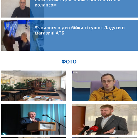
колапсом
З’явилося відео бійки тітушок Ладухи в
магазині АТБ
ФОТО