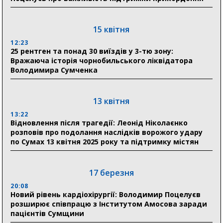
відновлення житла майже на 6,6 млн грн
15 квітня
31 липня
12:23
25 рентген та понад 30 виїздів у 3-тю зону:
21:01
Вражаюча історія чорнобильського ліквідатора
До 19 400 гривень на паливо: Пенсійний фонд
Володимира Сумченка
Сумщини пояснив, як отримати допомогу на зиму
17:52
«Укрексімбанк» припиняє виплату пенсій: у
13 квітня
Пенсійному фонді Сумщини пояснили, що робити
13:22
людям
Відновлення після трагедії: Леонід Ніколаєнко
розповів про подолання наслідків ворожого удару
11:00
по Сумах 13 квітня 2025 року та підтримку містян
Артем Кобзар вручив родинам 20 полеглих Героїв
відзнаки «Почесного громадянина міста Суми»
17 березня
20:08
30 липня
Новий рівень кардіохірургії: Володимир Поцелуєв
19:38
розширює співпрацю з Інститутом Амосова заради
Сумська клінічна лікарня Святого Пантелеймона
пацієнтів Сумщини
здобула головну відзнаку в медичній сфері України