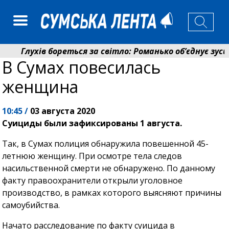
Глухів бореться за світло: Романько об’єднує зусил
В Сумах повесилась
Пенсійний фонд Сумщини спрямував 0,2 млрд грн на
женщина
10:45 /
03 августа 2020
Суициды были зафиксированы 1 августа.
Так, в Сумах полиция обнаружила повешенной 45-
летнюю женщину. При осмотре тела следов
насильственной смерти не обнаружено. По данному
факту правоохранители открыли уголовное
производство, в рамках которого выясняют причины
самоубийства.
Начато расследование по факту суицида в