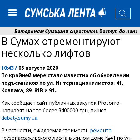
Ветеранам Сумщини спростять доступ до пенсій і
В Сумах отремонтируют
Романько розширює програму відпочинку дітей із п
несколько лифтов
10:43 /
05 августа 2020
По крайней мере стало известно об обновлении
подъемников по ул. Интернационалистов, 41,
Ковпака, 89, 81В и 91.
Как сообщает сайт публичных закупок Prozorro,
направят на это более 3400000 грн, пишет
debaty.sumy.ua.
В частности, ожидаемая стоимость
ремонта
грузопассажирского лифта в жилом доме №41 по ул.