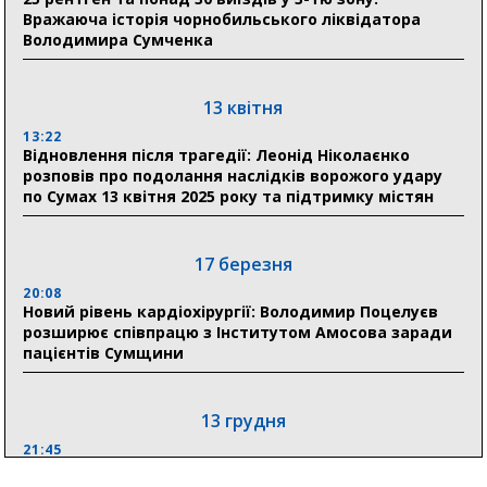
людям
Вражаюча історія чорнобильського ліквідатора
Володимира Сумченка
11:00
Артем Кобзар вручив родинам 20 полеглих Героїв
відзнаки «Почесного громадянина міста Суми»
13 квітня
13:22
Відновлення після трагедії: Леонід Ніколаєнко
30 липня
розповів про подолання наслідків ворожого удару
19:38
по Сумах 13 квітня 2025 року та підтримку містян
Сумська клінічна лікарня Святого Пантелеймона
здобула головну відзнаку в медичній сфері України
17 березня
18:33
Олексій Романько долучився до обговорення Плану
20:08
Новий рівень кардіохірургії: Володимир Поцелуєв
стійкості Сумщини з Прем’єр-міністром
розширює співпрацю з Інститутом Амосова заради
пацієнтів Сумщини
13 грудня
21:45
“Внесення змін до процедури публічних закупівель має