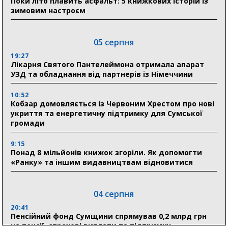
Поки літо плавить асфальт: 5 книжкових історій із
зимовим настроєм
05 серпня
19:27
Лікарня Святого Пантелеймона отримала апарат
УЗД та обладнання від партнерів із Німеччини
10:52
Кобзар домовляється із Червоним Хрестом про нові
укриття та енергетичну підтримку для Сумської
громади
9:15
Понад 8 мільйонів книжок згоріли. Як допомогти
«Ранку» та іншим видавництвам відновитися
04 серпня
20:41
Пенсійний фонд Сумщини спрямував 0,2 млрд грн
на пенсії, страхові виплати та підтримку