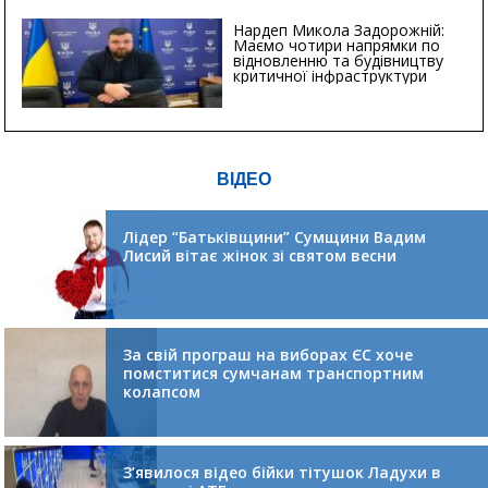
Нардеп Микола Задорожній:
Маємо чотири напрямки по
відновленню та будівництву
критичної інфраструктури
ВІДЕО
Лідер “Батьківщини” Сумщини Вадим
Лисий вітає жінок зі святом весни
За свій програш на виборах ЄС хоче
помститися сумчанам транспортним
колапсом
З’явилося відео бійки тітушок Ладухи в