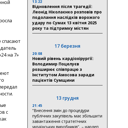
13:22
енной
Відновлення після трагедії:
Леонід Ніколаєнко розповів про
подолання наслідків ворожого
росла
удару по Сумах 13 квітня 2025
року та підтримку містян
 спасают
17 березня
едатель
20:08
24 на 7»
Новий рівень кардіохірургії:
Володимир Поцелуєв
розширює співпрацю з
меют
Інститутом Амосова заради
то
пацієнтів Сумщини
передал
ности.
13 грудня
рые
21:45
“Внесення змін до процедури
ов с
публічних закупівель має збільшити
как
завантаження стратегічних
українських виробників”, – нардеп