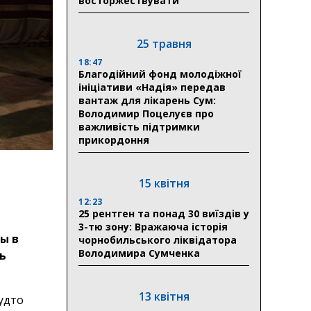
восторжествувати
25 травня
18:47
Благодійний фонд молодіжної
ініціативи «Надія» передав
вантаж для лікарень Сум:
Володимир Поцелуєв про
важливість підтримки
прикордоння
15 квітня
12:23
25 рентген та понад 30 виїздів у
3-тю зону: Вражаюча історія
ы в
чорнобильського ліквідатора
Володимира Сумченка
ь
13 квітня
удто