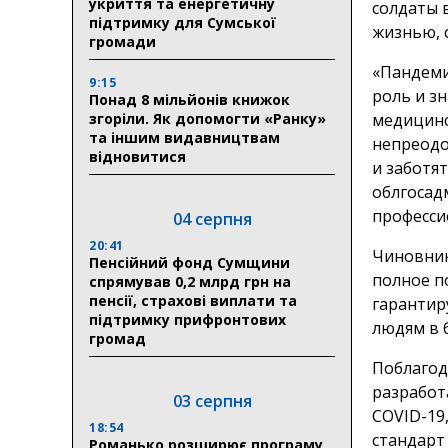
укриття та енергетичну
солдаты в
підтримку для Сумської
жизнью, 
громади
«Пандеми
9:15
роль и з
Понад 8 мільйонів книжок
згоріли. Як допомогти «Ранку»
медицинс
та іншим видавництвам
непреодо
відновитися
и заботят
облгосадм
професси
04 серпня
20:41
Чиновник
Пенсійний фонд Сумщини
полное п
спрямував 0,2 млрд грн на
пенсії, страхові виплати та
гарантир
підтримку прифронтових
людям в 
громад
Поблагод
разработ
03 серпня
COVID-19,
18:54
стандарт
Романько розширює програму