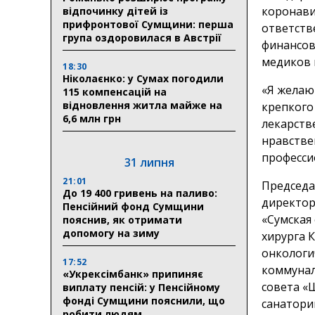
коронави
відпочинку дітей із
прифронтової Сумщини: перша
ответств
група оздоровилася в Австрії
финансов
медиков 
18:30
Ніколаєнко: у Сумах погодили
«Я желаю
115 компенсацій на
відновлення житла майже на
крепкого
6,6 млн грн
лекарств
нравстве
професси
31 липня
21:01
Председа
До 19 400 гривень на паливо:
директор
Пенсійний фонд Сумщини
«Сумская
пояснив, як отримати
допомогу на зиму
хирурга 
онкологи
17:52
коммунал
«Укрексімбанк» припиняє
совета «
виплату пенсій: у Пенсійному
фонді Сумщини пояснили, що
санатори
робити людям