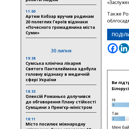
«Заслуже
11:00
Также Ро
Артем Кобзар вручив родинам
облгосад
20 полеглих Героїв відзнаки
«Почесного громадянина міста
Суми»
ПОДІЛ
30 липня
19:38
Сумська клінічна лікарня
Святого Пантелеймона здобула
головну відзнаку в медичній
сфері України
Ви підт
Білорусі
18:33
Олексій Романько долучився
Ні
до обговорення Плану стійкості
8
Сумщини з Прем’єр-міністром
Так
18:11
2
Місто посилює міжнародну
Мені ба