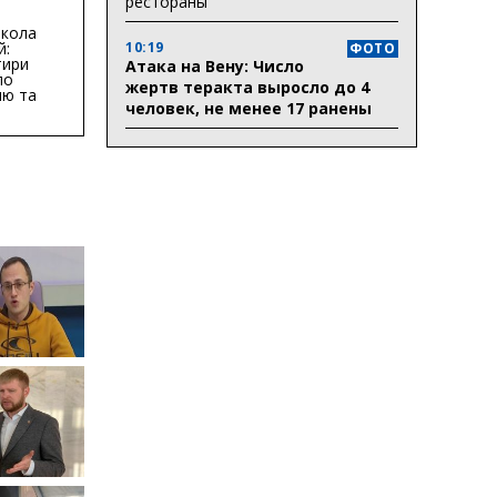
рестораны
бласті:
кола
10:19
й:
ФОТО
тири
Атака на Вену: Число
по
жертв теракта выросло до 4
ню та
человек, не менее 17 ранены
ву
ктури