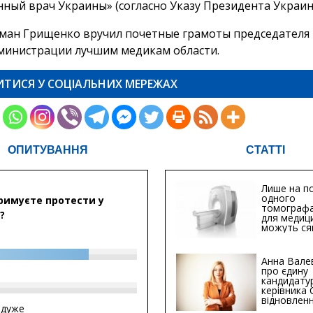
нный врач Украины» (согласно Указу Президента Украин
ман Грищенко вручил почетные грамоты председателя
министрации лучшим медикам области.
ИТИСЯ У СОЦІАЛЬНИХ МЕРЕЖАХ
ОПИТУВАННЯ
СТАТТІ
Лише на по
одного
римуєте протести у
томографа
?
для медиц
можуть ся
мільйонів 
Анна Вале
про єдину
кандидату
керівника
відновленн
йдуже
інфраструк