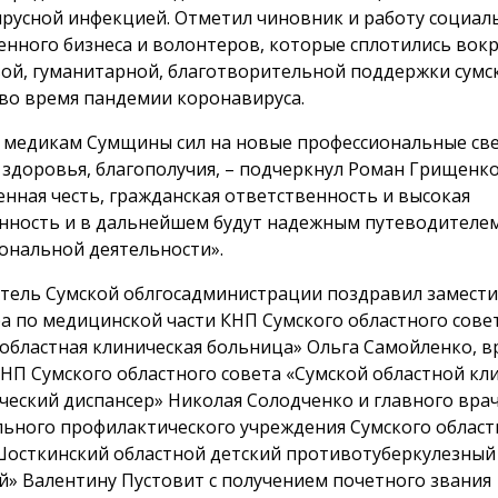
русной инфекцией. Отметил чиновник и работу социал
енного бизнеса и волонтеров, которые сплотились вокр
ой, гуманитарной, благотворительной поддержки сумс
во время пандемии коронавируса.
 медикам Сумщины сил на новые профессиональные св
 здоровья, благополучия, – подчеркнул Роман Грищенко.
енная честь, гражданская ответственность и высокая
нность и в дальнейшем будут надежным путеводителе
ональной деятельности».
тель Сумской облгосадминистрации поздравил замести
а по медицинской части КНП Сумского областного сове
 областная клиническая больница» Ольга Самойленко, в
КНП Сумского областного совета «Сумской областной кл
ческий диспансер» Николая Солодченко и главного вра
ьного профилактического учреждения Сумского област
Шосткинский областной детский противотуберкулезный
й» Валентину Пустовит с получением почетного звания