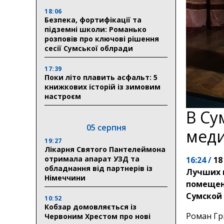
18:06
Безпека, фортифікації та
підземні школи: Романько
розповів про ключові рішення
сесії Сумської облради
17:39
Поки літо плавить асфальт: 5
книжкових історій із зимовим
настроєм
В Су
05 серпня
меди
19:27
Лікарня Святого Пантелеймона
отримала апарат УЗД та
16:24 /
18
обладнання від партнерів із
Лучших 
Німеччини
помещен
Сумской
10:52
Кобзар домовляється із
Роман Гр
Червоним Хрестом про нові