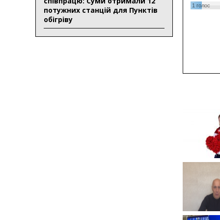
співпрацю: Суми отримали 12
1
голос
потужних станцій для Пунктів
обігріву