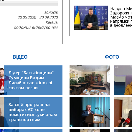
Сумській о
Хіба...
Нардеп Ми
голосів
Задорожні
Маємо чо
20.05.2020
-
30.09.2020
напрямки 
Кінець
відновлен
- доданий відвідувачем
будівницт
критичної
інфрастру
ВІДЕО
ФОТО
Лідер “Батьківщини”
Сумщини Вадим
Лисий вітає жінок зі
святом весни
За свій програш на
виборах ЄС хоче
помститися сумчанам
транспортним
колапсом