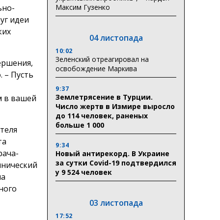
Максим Гузенко
ьно-
уг идеи
ких
04 листопада
10:02
Зеленский отреагировал на
ершения,
освобождение Маркива
 – Пусть
9:37
Землетрясение в Турции.
м в вашей
Число жертв в Измире выросло
до 114 человек, раненых
больше 1 000
теля
та
9:34
рача-
Новый антирекорд. В Украине
за сутки Covid-19 подтвердился
инический
у 9 524 человек
ча
ного
03 листопада
17:52