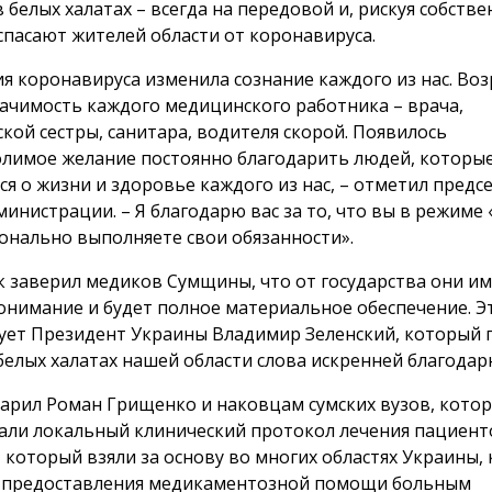
 белых халатах – всегда на передовой и, рискуя собств
спасают жителей области от коронавируса.
я коронавируса изменила сознание каждого из нас. Воз
начимость каждого медицинского работника – врача,
кой сестры, санитара, водителя скорой. Появилось
лимое желание постоянно благодарить людей, которые
ся о жизни и здоровье каждого из нас, – отметил предс
инистрации. – Я благодарю вас за то, что вы в режиме «
онально выполняете свои обязанности».
 заверил медиков Сумщины, что от государства они и
онимание и будет полное материальное обеспечение. Э
ует Президент Украины Владимир Зеленский, который 
белых халатах нашей области слова искренней благодар
арил Роман Грищенко и наковцам сумских вузов, кото
али локальный клинический протокол лечения пациент
 который взяли за основу во многих областях Украины, 
 предоставления медикаментозной помощи больным