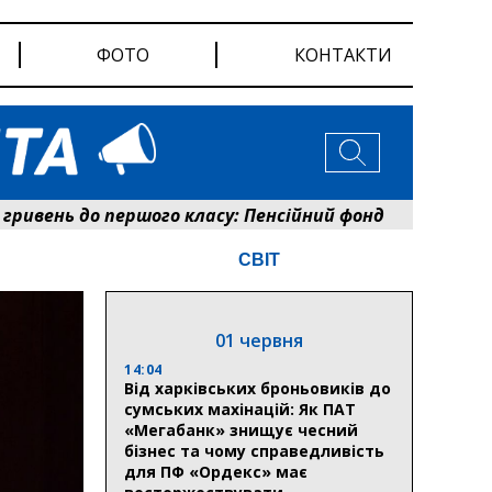
ФОТО
КОНТАКТИ
ень до першого класу: Пенсійний фонд Сумщини розпоч
СВІТ
01 червня
14:04
Від харківських броньовиків до
сумських махінацій: Як ПАТ
«Мегабанк» знищує чесний
бізнес та чому справедливість
для ПФ «Ордекс» має