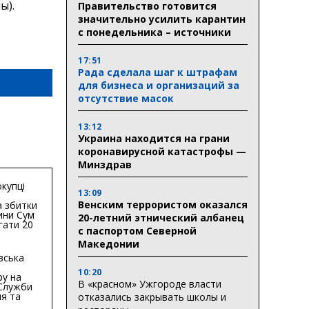
ы).
Правительство готовится
значительно усилить карантин
с понедельника – источники
17:51
Рада сделала шаг к штрафам
для бизнеса и организаций за
отсутствие масок
13:12
Украина находится на грани
коронавирусной катастрофы —
Минздрав
купці
13:09
Венским террористом оказался
 збитки
ини Сум
20-летний этнический албанец
гати 20
с паспортом Северной
гривень
Македонии
вська
10:20
ру на
В «красном» Ужгороде власти
 Служби
я та
отказались закрывать школы и
тури у