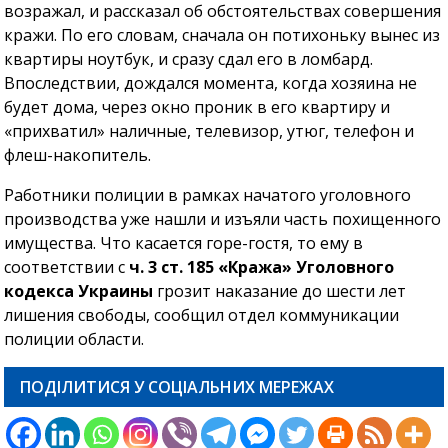
возражал, и рассказал об обстоятельствах совершения
кражи. По его словам, сначала он потихоньку вынес из
квартиры ноутбук, и сразу сдал его в ломбард.
Впоследствии, дождался момента, когда хозяина не
будет дома, через окно проник в его квартиру и
«прихватил» наличные, телевизор, утюг, телефон и
флеш-накопитель.
Работники полиции в рамках начатого уголовного
производства уже нашли и изъяли часть похищенного
имущества. Что касается горе-гостя, то ему в
соответствии с
ч. 3 ст. 185 «Кража» Уголовного
кодекса Украины
грозит наказание до шести лет
лишения свободы, сообщил отдел коммуникации
полиции области.
ПОДІЛИТИСЯ У СОЦІАЛЬНИХ МЕРЕЖАХ