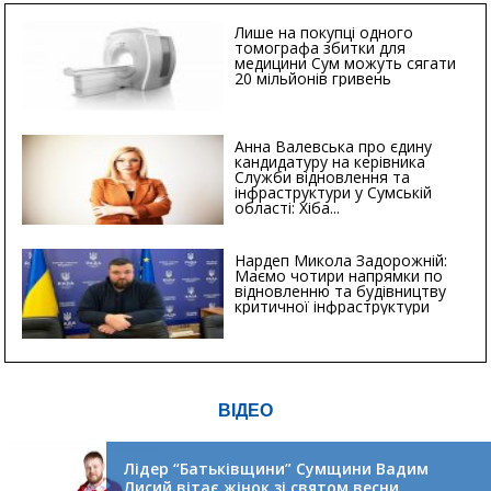
Лише на покупці одного
томографа збитки для
медицини Сум можуть сягати
20 мільйонів гривень
Анна Валевська про єдину
кандидатуру на керівника
Служби відновлення та
інфраструктури у Сумській
області: Хіба...
Нардеп Микола Задорожній:
Маємо чотири напрямки по
відновленню та будівництву
критичної інфраструктури
ВІДЕО
Лідер “Батьківщини” Сумщини Вадим
Лисий вітає жінок зі святом весни