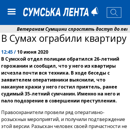
Ветеранам Сумщини спростять доступ до пенсій 
В Сумах ограбили квартиру
Романько розширює програму відпочинку дітей із 
12:45 /
10 июня 2020
В Сумской отдел полиции обратился 26-летний
горожанин и сообщил, что у него из квартиры
исчезла почти вся техника. В ходе беседы с
заявителем оперативники выяснили, что
накануне кражи у него гостил приятель, ранее
судимый 35-летний сумчанин. Именно на него и
пало подозрение в совершении преступления.
Правоохранители провели ряд оперативно-
розыскных мероприятий, и получили подтверждение
этой версии. Разыскан человек своей причастности не