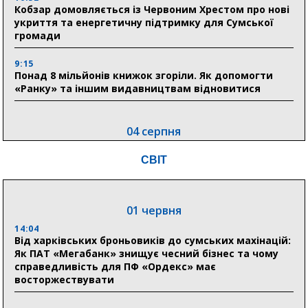
Кобзар домовляється із Червоним Хрестом про нові
укриття та енергетичну підтримку для Сумської
громади
9:15
Понад 8 мільйонів книжок згоріли. Як допомогти
«Ранку» та іншим видавництвам відновитися
04 серпня
20:41
СВІТ
Пенсійний фонд Сумщини спрямував 0,2 млрд грн
на пенсії, страхові виплати та підтримку
прифронтових громад
01 червня
14:04
03 серпня
Від харківських броньовиків до сумських махінацій:
18:54
Як ПАТ «Мегабанк» знищує чесний бізнес та чому
Романько розширює програму відпочинку дітей із
справедливість для ПФ «Ордекс» має
прифронтової Сумщини: перша група оздоровилася
восторжествувати
в Австрії