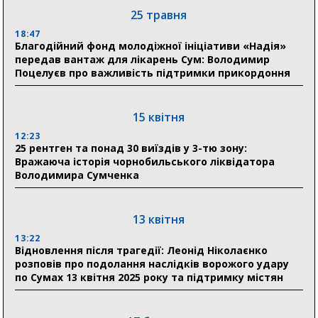
18:30
25 травня
Ніколаєнко: у Сумах погодили 115 компенсацій на
відновлення житла майже на 6,6 млн грн
18:47
Благодійний фонд молодіжної ініціативи «Надія»
передав вантаж для лікарень Сум: Володимир
Поцелуєв про важливість підтримки прикордоння
31 липня
21:01
До 19 400 гривень на паливо: Пенсійний фонд
15 квітня
Сумщини пояснив, як отримати допомогу на зиму
12:23
25 рентген та понад 30 виїздів у 3-тю зону:
17:52
Вражаюча історія чорнобильського ліквідатора
«Укрексімбанк» припиняє виплату пенсій: у
Володимира Сумченка
Пенсійному фонді Сумщини пояснили, що робити
людям
13 квітня
11:00
Артем Кобзар вручив родинам 20 полеглих Героїв
13:22
відзнаки «Почесного громадянина міста Суми»
Відновлення після трагедії: Леонід Ніколаєнко
розповів про подолання наслідків ворожого удару
по Сумах 13 квітня 2025 року та підтримку містян
30 липня
19:38