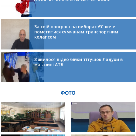
За свій програш на виборах ЄС хоче
помститися сумчанам транспортним
колапсом
З’явилося відео бійки тітушок Ладухи в
магазині АТБ
ФОТО