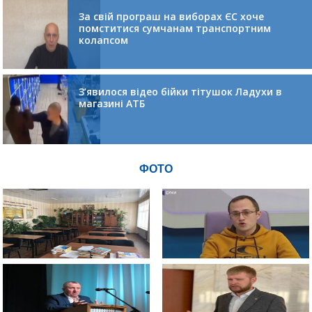
За свій програш на виборах ЄС хоче
помститися сумчанам транспортним
колапсом
З’явилося відео бійки тітушок Ладухи в
магазині АТБ
ФОТО