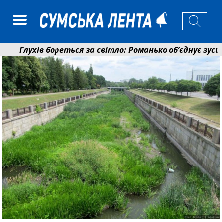
Глухів бореться за світло: Романько об’єднує зусилл
Пенсійний фонд Сумщини спрямував 0,2 млрд грн на 