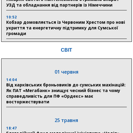
УЗД та обладнання від партнерів із Німеччини
10:52
Кобзар домовляється із Червоним Хрестом про нові
укриття та енергетичну підтримку для Сумської
громади
9:15
СВІТ
Понад 8 мільйонів книжок згоріли. Як допомогти
«Ранку» та іншим видавництвам відновитися
01 червня
04 серпня
14:04
20:41
Від харківських броньовиків до сумських махінацій:
Пенсійний фонд Сумщини спрямував 0,2 млрд грн
Як ПАТ «Мегабанк» знищує чесний бізнес та чому
на пенсії, страхові виплати та підтримку
справедливість для ПФ «Ордекс» має
прифронтових громад
восторжествувати
03 серпня
25 травня
18:54
18:47
Романько розширює програму відпочинку дітей із