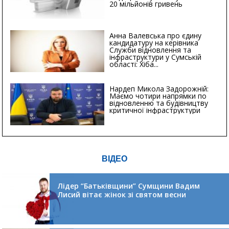
20 мільйонів гривень
Анна Валевська про єдину
кандидатуру на керівника
Служби відновлення та
інфраструктури у Сумській
області: Хіба...
Нардеп Микола Задорожній:
Маємо чотири напрямки по
відновленню та будівництву
критичної інфраструктури
ВІДЕО
Лідер “Батьківщини” Сумщини Вадим
Лисий вітає жінок зі святом весни