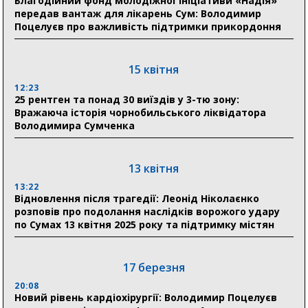
Благодійний фонд молодіжної ініціативи «Надія»
прифронтової Сумщини: перша група оздоровилася
передав вантаж для лікарень Сум: Володимир
в Австрії
Поцелуєв про важливість підтримки прикордоння
18:30
Ніколаєнко: у Сумах погодили 115 компенсацій на
15 квітня
відновлення житла майже на 6,6 млн грн
12:23
25 рентген та понад 30 виїздів у 3-тю зону:
Вражаюча історія чорнобильського ліквідатора
31 липня
Володимира Сумченка
21:01
До 19 400 гривень на паливо: Пенсійний фонд
Сумщини пояснив, як отримати допомогу на зиму
13 квітня
13:22
17:52
Відновлення після трагедії: Леонід Ніколаєнко
«Укрексімбанк» припиняє виплату пенсій: у
розповів про подолання наслідків ворожого удару
Пенсійному фонді Сумщини пояснили, що робити
по Сумах 13 квітня 2025 року та підтримку містян
людям
11:00
Артем Кобзар вручив родинам 20 полеглих Героїв
17 березня
відзнаки «Почесного громадянина міста Суми»
20:08
Новий рівень кардіохірургії: Володимир Поцелуєв