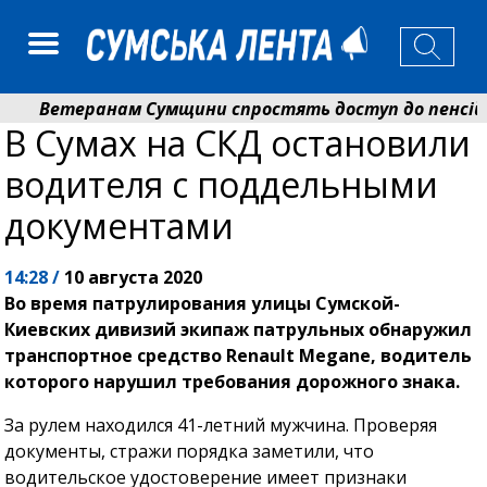
Ветеранам Сумщини спростять доступ до пенсій і 
В Сумах на СКД остановили
Романько розширює програму відпочинку дітей із пр
водителя с поддельными
документами
14:28 /
10 августа 2020
Во время патрулирования улицы Сумской-
Киевских дивизий экипаж патрульных обнаружил
транспортное средство Renault Megane, водитель
которого нарушил требования дорожного знака.
За рулем находился 41-летний мужчина. Проверяя
документы, стражи порядка заметили, что
водительское удостоверение имеет признаки