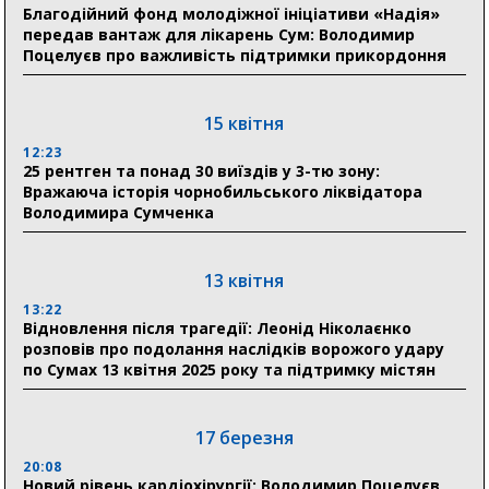
31 липня
Благодійний фонд молодіжної ініціативи «Надія»
передав вантаж для лікарень Сум: Володимир
21:01
Поцелуєв про важливість підтримки прикордоння
До 19 400 гривень на паливо: Пенсійний фонд
Сумщини пояснив, як отримати допомогу на зиму
15 квітня
17:52
«Укрексімбанк» припиняє виплату пенсій: у
12:23
Пенсійному фонді Сумщини пояснили, що робити
25 рентген та понад 30 виїздів у 3-тю зону:
людям
Вражаюча історія чорнобильського ліквідатора
Володимира Сумченка
11:00
Артем Кобзар вручив родинам 20 полеглих Героїв
відзнаки «Почесного громадянина міста Суми»
13 квітня
13:22
Відновлення після трагедії: Леонід Ніколаєнко
30 липня
розповів про подолання наслідків ворожого удару
19:38
по Сумах 13 квітня 2025 року та підтримку містян
Сумська клінічна лікарня Святого Пантелеймона
здобула головну відзнаку в медичній сфері України
17 березня
18:33
Олексій Романько долучився до обговорення Плану
20:08
Новий рівень кардіохірургії: Володимир Поцелуєв
стійкості Сумщини з Прем’єр-міністром