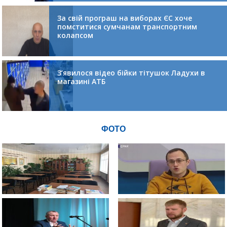
За свій програш на виборах ЄС хоче
помститися сумчанам транспортним
колапсом
З’явилося відео бійки тітушок Ладухи в
магазині АТБ
ФОТО