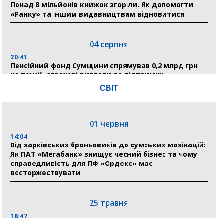
Понад 8 мільйонів книжок згоріли. Як допомогти
«Ранку» та іншим видавництвам відновитися
04 серпня
20:41
Пенсійний фонд Сумщини спрямував 0,2 млрд грн
на пенсії, страхові виплати та підтримку
прифронтових громад
СВІТ
03 серпня
01 червня
18:54
Романько розширює програму відпочинку дітей із
14:04
прифронтової Сумщини: перша група оздоровилася
Від харківських броньовиків до сумських махінацій:
в Австрії
Як ПАТ «Мегабанк» знищує чесний бізнес та чому
справедливість для ПФ «Ордекс» має
восторжествувати
18:30
Ніколаєнко: у Сумах погодили 115 компенсацій на
відновлення житла майже на 6,6 млн грн
25 травня
18:47