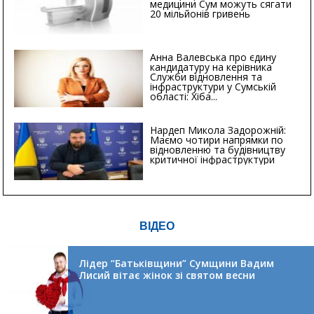
медицини Сум можуть сягати
20 мільйонів гривень
Анна Валевська про єдину
кандидатуру на керівника
Служби відновлення та
інфраструктури у Сумській
області: Хіба...
Нардеп Микола Задорожній:
Маємо чотири напрямки по
відновленню та будівництву
критичної інфраструктури
ВІДЕО
Лідер “Батьківщини” Сумщини Вадим
Лисий вітає жінок зі святом весни