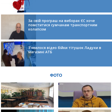
За свій програш на виборах ЄС хоче
помститися сумчанам транспортним
колапсом
З’явилося відео бійки тітушок Ладухи в
магазині АТБ
ФОТО