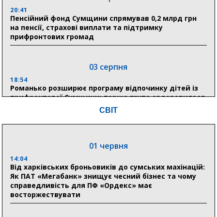
20:41
Пенсійний фонд Сумщини спрямував 0,2 млрд грн
на пенсії, страхові виплати та підтримку
прифронтових громад
03 серпня
18:54
Романько розширює програму відпочинку дітей із
прифронтової Сумщини: перша група оздоровилася
в Австрії
СВІТ
18:30
Ніколаєнко: у Сумах погодили 115 компенсацій на
відновлення житла майже на 6,6 млн грн
01 червня
14:04
Від харківських броньовиків до сумських махінацій:
31 липня
Як ПАТ «Мегабанк» знищує чесний бізнес та чому
справедливість для ПФ «Ордекс» має
21:01
восторжествувати
До 19 400 гривень на паливо: Пенсійний фонд
Сумщини пояснив, як отримати допомогу на зиму