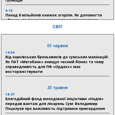
громади
9:15
Понад 8 мільйонів книжок згоріли. Як допомогти
«Ранку» та іншим видавництвам відновитися
СВІТ
04 серпня
20:41
01 червня
Пенсійний фонд Сумщини спрямував 0,2 млрд грн
на пенсії, страхові виплати та підтримку
14:04
прифронтових громад
Від харківських броньовиків до сумських махінацій:
Як ПАТ «Мегабанк» знищує чесний бізнес та чому
справедливість для ПФ «Ордекс» має
восторжествувати
03 серпня
18:54
Романько розширює програму відпочинку дітей із
25 травня
прифронтової Сумщини: перша група оздоровилася
в Австрії
18:47
Благодійний фонд молодіжної ініціативи «Надія»
передав вантаж для лікарень Сум: Володимир
18:30
Поцелуєв про важливість підтримки прикордоння
Ніколаєнко: у Сумах погодили 115 компенсацій на
відновлення житла майже на 6,6 млн грн