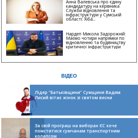
Анна Валевська про єдину
кандидатуру на керівника
Служби відновлення та
інфраструктури у Сумській
області: Хіба...
Нардеп Микола Задорожній:
Маємо чотири напрямки по
відновленню та будівництву
критичної інфраструктури
ВІДЕО
Лідер “Батьківщини” Сумщини Вадим
Лисий вітає жінок зі святом весни
За свій програш на виборах ЄС хоче
помститися сумчанам транспортним
колапсом