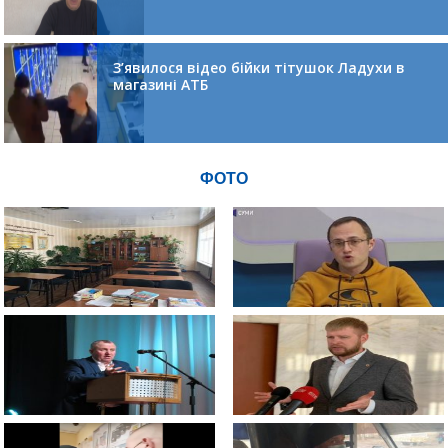
З’явилося відео бійки тітушок Ладухи в
магазині АТБ
ФОТО