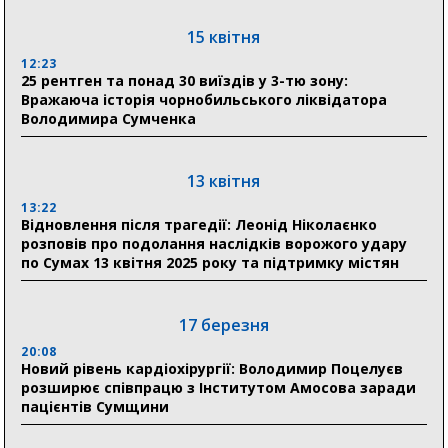
15 квітня
31 липня
12:23
25 рентген та понад 30 виїздів у 3-тю зону:
21:01
Вражаюча історія чорнобильського ліквідатора
До 19 400 гривень на паливо: Пенсійний фонд
Володимира Сумченка
Сумщини пояснив, як отримати допомогу на зиму
17:52
«Укрексімбанк» припиняє виплату пенсій: у
13 квітня
Пенсійному фонді Сумщини пояснили, що робити
13:22
людям
Відновлення після трагедії: Леонід Ніколаєнко
розповів про подолання наслідків ворожого удару
11:00
по Сумах 13 квітня 2025 року та підтримку містян
Артем Кобзар вручив родинам 20 полеглих Героїв
відзнаки «Почесного громадянина міста Суми»
17 березня
20:08
30 липня
Новий рівень кардіохірургії: Володимир Поцелуєв
19:38
розширює співпрацю з Інститутом Амосова заради
Сумська клінічна лікарня Святого Пантелеймона
пацієнтів Сумщини
здобула головну відзнаку в медичній сфері України