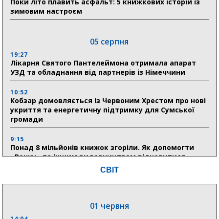
Поки літо плавить асфальт: 5 книжкових історій із
зимовим настроєм
05 серпня
19:27
Лікарня Святого Пантелеймона отримала апарат
УЗД та обладнання від партнерів із Німеччини
10:52
Кобзар домовляється із Червоним Хрестом про нові
укриття та енергетичну підтримку для Сумської
громади
9:15
Понад 8 мільйонів книжок згоріли. Як допомогти
«Ранку» та іншим видавництвам відновитися
СВІТ
04 серпня
20:41
01 червня
Пенсійний фонд Сумщини спрямував 0,2 млрд грн
на пенсії, страхові виплати та підтримку
14:04