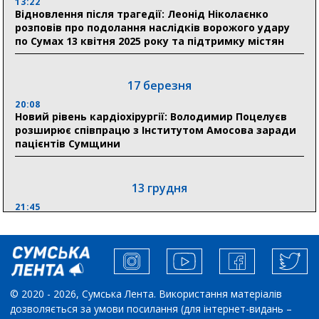
13:22
людям
Відновлення після трагедії: Леонід Ніколаєнко
розповів про подолання наслідків ворожого удару
11:00
по Сумах 13 квітня 2025 року та підтримку містян
Артем Кобзар вручив родинам 20 полеглих Героїв
відзнаки «Почесного громадянина міста Суми»
17 березня
20:08
30 липня
Новий рівень кардіохірургії: Володимир Поцелуєв
19:38
розширює співпрацю з Інститутом Амосова заради
Сумська клінічна лікарня Святого Пантелеймона
пацієнтів Сумщини
здобула головну відзнаку в медичній сфері України
13 грудня
21:45
“Внесення змін до процедури публічних закупівель має
збільшити завантаження стратегічних українських
виробників”, – нардеп Максим Гузенко
04 листопада
© 2020 - 2026, Сумська Лента. Використання матеріалів
дозволяється за умови посилання (для інтернет-видань –
10:02