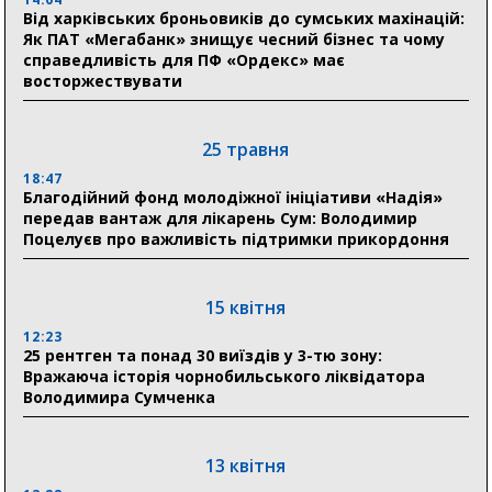
прифронтових громад
Від харківських броньовиків до сумських махінацій:
Як ПАТ «Мегабанк» знищує чесний бізнес та чому
справедливість для ПФ «Ордекс» має
восторжествувати
03 серпня
18:54
Романько розширює програму відпочинку дітей із
25 травня
прифронтової Сумщини: перша група оздоровилася
в Австрії
18:47
Благодійний фонд молодіжної ініціативи «Надія»
передав вантаж для лікарень Сум: Володимир
18:30
Поцелуєв про важливість підтримки прикордоння
Ніколаєнко: у Сумах погодили 115 компенсацій на
відновлення житла майже на 6,6 млн грн
15 квітня
31 липня
12:23
25 рентген та понад 30 виїздів у 3-тю зону:
21:01
Вражаюча історія чорнобильського ліквідатора
До 19 400 гривень на паливо: Пенсійний фонд
Володимира Сумченка
Сумщини пояснив, як отримати допомогу на зиму
17:52
«Укрексімбанк» припиняє виплату пенсій: у
13 квітня
Пенсійному фонді Сумщини пояснили, що робити