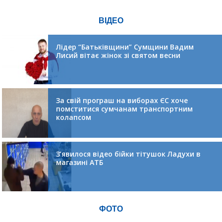
ВІДЕО
Лідер “Батьківщини” Сумщини Вадим
Лисий вітає жінок зі святом весни
За свій програш на виборах ЄС хоче
помститися сумчанам транспортним
колапсом
З’явилося відео бійки тітушок Ладухи в
магазині АТБ
ФОТО