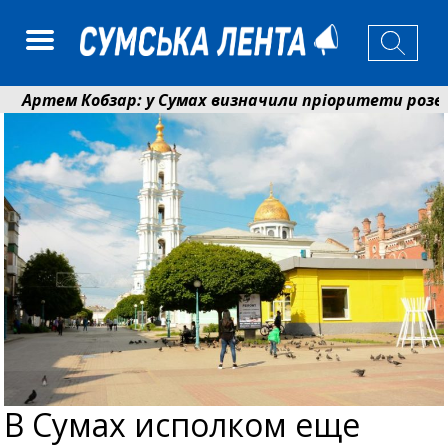
ртем Кобзар: у Сумах визначили пріоритети розвитку
онад 8 мільйонів книжок згоріли. Як допомогти «Ран
В Сумах исполком еще