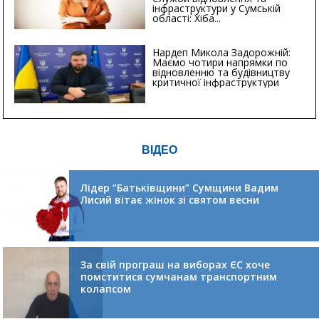
інфраструктури у Сумській
області: Хіба...
Нардеп Микола Задорожній:
Маємо чотири напрямки по
відновленню та будівництву
критичної інфраструктури
ВІДЕО
Лідер “Батьківщини” Сумщини Вадим
Лисий вітає жінок зі святом весни
За свій програш на виборах ЄС хоче
помститися сумчанам транспортним
колапсом