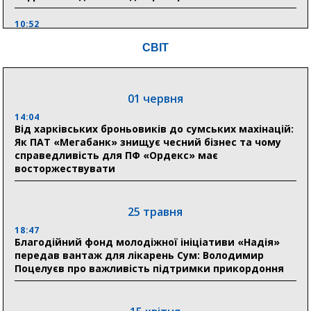
10:52
Кобзар домовляється із Червоним Хрестом про нові
СВІТ
укриття та енергетичну підтримку для Сумської
громади
9:15
01 червня
Понад 8 мільйонів книжок згоріли. Як допомогти
«Ранку» та іншим видавництвам відновитися
14:04
Від харківських броньовиків до сумських махінацій:
Як ПАТ «Мегабанк» знищує чесний бізнес та чому
справедливість для ПФ «Ордекс» має
04 серпня
восторжествувати
20:41
Пенсійний фонд Сумщини спрямував 0,2 млрд грн
на пенсії, страхові виплати та підтримку
25 травня
прифронтових громад
18:47
Благодійний фонд молодіжної ініціативи «Надія»
передав вантаж для лікарень Сум: Володимир
03 серпня
Поцелуєв про важливість підтримки прикордоння
18:54
Романько розширює програму відпочинку дітей із
прифронтової Сумщини: перша група оздоровилася