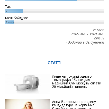
Так
2
Мені байдуже
1
голос
голосів
20.05.2020
-
30.09.2020
Кінець
- доданий відвідувачем
СТАТТІ
Лише на покупці одного
томографа збитки для
медицини Сум можуть сягати
20 мільйонів гривень
Анна Валевська про єдину
кандидатуру на керівника
Служби відновлення та