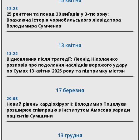
15 квітня
в Австрії
12:23
25 рентген та понад 30 виїздів у 3-тю зону:
18:30
Вражаюча історія чорнобильського ліквідатора
Ніколаєнко: у Сумах погодили 115 компенсацій на
Володимира Сумченка
відновлення житла майже на 6,6 млн грн
13 квітня
31 липня
13:22
21:01
Відновлення після трагедії: Леонід Ніколаєнко
До 19 400 гривень на паливо: Пенсійний фонд
розповів про подолання наслідків ворожого удару
Сумщини пояснив, як отримати допомогу на зиму
по Сумах 13 квітня 2025 року та підтримку містян
17:52
«Укрексімбанк» припиняє виплату пенсій: у
Пенсійному фонді Сумщини пояснили, що робити
17 березня
людям
20:08
Новий рівень кардіохірургії: Володимир Поцелуєв
11:00
розширює співпрацю з Інститутом Амосова заради
Артем Кобзар вручив родинам 20 полеглих Героїв
пацієнтів Сумщини
відзнаки «Почесного громадянина міста Суми»
13 грудня