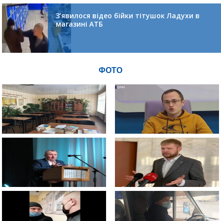
З’явилося відео бійки тітушок Ладухи в
магазині АТБ
ФОТО