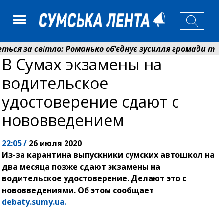
я за світло: Романько об’єднує зусилля громади та ен
В Сумах экзамены на
д Сумщини спрямував 0,2 млрд грн на пенсії, страхов
водительское
удостоверение сдают с
нововведением
22:05 /
26 июля 2020
Из-за карантина выпускники сумских автошкол на
два месяца позже сдают экзамены на
водительское удостоверение. Делают это с
нововведениями. Об этом сообщает
debaty.sumy.ua.