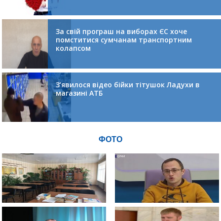
За свій програш на виборах ЄС хоче
помститися сумчанам транспортним
колапсом
З’явилося відео бійки тітушок Ладухи в
магазині АТБ
ФОТО