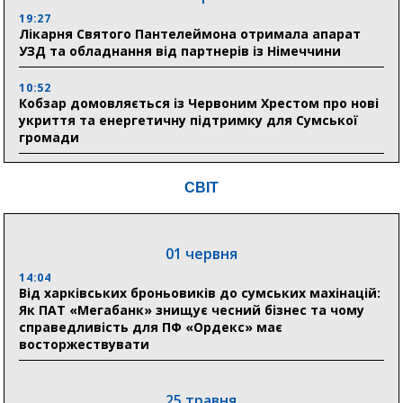
19:27
Лікарня Святого Пантелеймона отримала апарат
УЗД та обладнання від партнерів із Німеччини
10:52
Кобзар домовляється із Червоним Хрестом про нові
укриття та енергетичну підтримку для Сумської
громади
9:15
СВІТ
Понад 8 мільйонів книжок згоріли. Як допомогти
«Ранку» та іншим видавництвам відновитися
01 червня
04 серпня
14:04
20:41
Від харківських броньовиків до сумських махінацій:
Пенсійний фонд Сумщини спрямував 0,2 млрд грн
Як ПАТ «Мегабанк» знищує чесний бізнес та чому
на пенсії, страхові виплати та підтримку
справедливість для ПФ «Ордекс» має
прифронтових громад
восторжествувати
03 серпня
25 травня