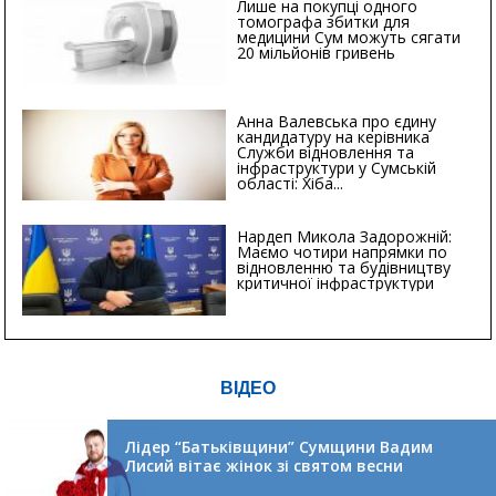
Лише на покупці одного
томографа збитки для
медицини Сум можуть сягати
20 мільйонів гривень
Анна Валевська про єдину
кандидатуру на керівника
Служби відновлення та
інфраструктури у Сумській
області: Хіба...
Нардеп Микола Задорожній:
Маємо чотири напрямки по
відновленню та будівництву
критичної інфраструктури
ВІДЕО
Лідер “Батьківщини” Сумщини Вадим
Лисий вітає жінок зі святом весни