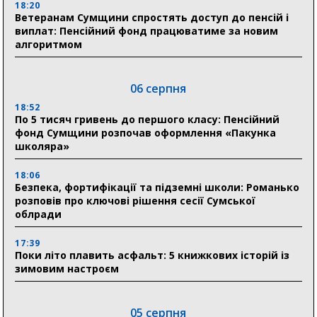
18:20
Ветеранам Сумщини спростять доступ до пенсій і
виплат: Пенсійний фонд працюватиме за новим
алгоритмом
06 серпня
18:52
По 5 тисяч гривень до першого класу: Пенсійний
фонд Сумщини розпочав оформлення «Пакунка
школяра»
18:06
Безпека, фортифікації та підземні школи: Романько
розповів про ключові рішення сесії Сумської
облради
17:39
Поки літо плавить асфальт: 5 книжкових історій із
зимовим настроєм
05 серпня