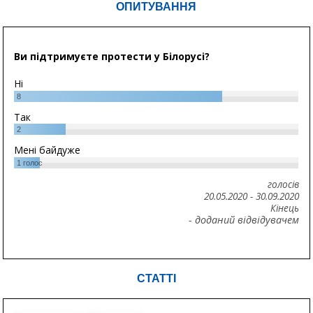
ОПИТУВАННЯ
Ви підтримуєте протести у Білорусі?
Ні
8
Так
2
Мені байдуже
1
голос
голосів
20.05.2020
-
30.09.2020
Кінець
- доданий відвідувачем
СТАТТІ