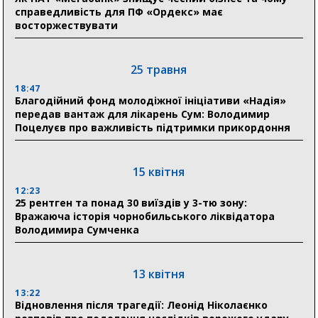
справедливість для ПФ «Ордекс» має
восторжествувати
03 серпня
18:54
Романько розширює програму відпочинку дітей із
25 травня
прифронтової Сумщини: перша група оздоровилася
в Австрії
18:47
Благодійний фонд молодіжної ініціативи «Надія»
передав вантаж для лікарень Сум: Володимир
18:30
Поцелуєв про важливість підтримки прикордоння
Ніколаєнко: у Сумах погодили 115 компенсацій на
відновлення житла майже на 6,6 млн грн
15 квітня
31 липня
12:23
25 рентген та понад 30 виїздів у 3-тю зону:
21:01
Вражаюча історія чорнобильського ліквідатора
До 19 400 гривень на паливо: Пенсійний фонд
Володимира Сумченка
Сумщини пояснив, як отримати допомогу на зиму
17:52
«Укрексімбанк» припиняє виплату пенсій: у
13 квітня
Пенсійному фонді Сумщини пояснили, що робити
13:22
людям
Відновлення після трагедії: Леонід Ніколаєнко