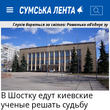
Глухів бореться за світло: Романько об’єднує зусил
Пенсійний фонд Сумщини спрямував 0,2 млрд грн на
В Шостку едут киевские
ученые решать судьбу