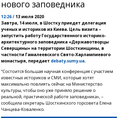
нового заповедника
12:26 /
13 июля 2020
Завтра, 14 июля, в Шостку приедет делегация
ученых и историков из Киева. Цель визита –
запустить работу Государственного историко-
архитектурного заповедника «Державотворцы
Северщины» на территории Шосткинщины, в
частности Гамалеевского Свято-Харлампиевого
монастыря, передает
debaty.sumy.ua.
“Состоится большая научная конференция с участием
известных историков и СМИ, которые хотят
максимально повлиять сейчас на Министерство
культуры, чтобы оно уже приняло решение о
реальной, практической работе заповедника», –
сообщила секретарь Шосткинского горсовета Елена
Чанцева-Коваленко.