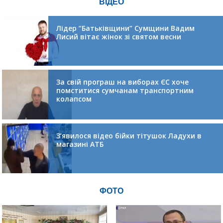
ВІДЕО
Лідер “Батьківщини” Сумщини Вадим
Лисий вітає жінок зі святом весни
За свій програш на виборах ЄС хоче
помститися сумчанам транспортним
колапсом
З’явилося відео бійки тітушок Ладухи в
магазині АТБ
ФОТО