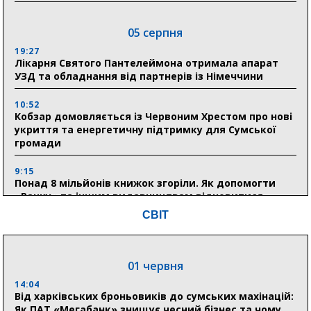
05 серпня
19:27
Лікарня Святого Пантелеймона отримала апарат
УЗД та обладнання від партнерів із Німеччини
10:52
Кобзар домовляється із Червоним Хрестом про нові
укриття та енергетичну підтримку для Сумської
громади
9:15
Понад 8 мільйонів книжок згоріли. Як допомогти
«Ранку» та іншим видавництвам відновитися
СВІТ
04 серпня
20:41
01 червня
Пенсійний фонд Сумщини спрямував 0,2 млрд грн
на пенсії, страхові виплати та підтримку
14:04
прифронтових громад
Від харківських броньовиків до сумських махінацій:
Як ПАТ «Мегабанк» знищує чесний бізнес та чому