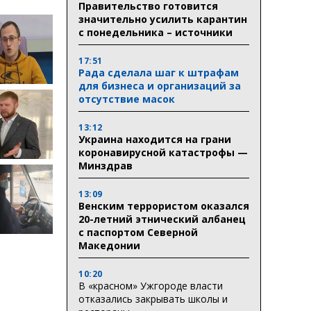
Правительство готовится
значительно усилить карантин
с понедельника – источники
17:51
Рада сделала шаг к штрафам
для бизнеса и организаций за
отсутствие масок
13:12
Украина находится на грани
коронавирусной катастрофы —
Минздрав
13:09
Венским террористом оказался
20-летний этнический албанец
с паспортом Северной
Македонии
10:20
В «красном» Ужгороде власти
отказались закрывать школы и