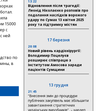
13:22
ворках
Відновлення після трагедії:
Леонід Ніколаєнко розповів про
ботал.
подолання наслідків ворожого
шила
удару по Сумах 13 квітня 2025
ом 15000
року та підтримку містян
ер с
с ней
17 березня
20:08
Новий рівень кардіохірургії:
Володимир Поцелуєв
дство по
розширює співпрацю з
аины, в
Інститутом Амосова заради
пацієнтів Сумщини
13 грудня
21:45
“Внесення змін до процедури
публічних закупівель має збільшити
завантаження стратегічних
українських виробників”, – нардеп