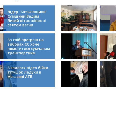
Лідер “Батьківщини”
Сумщини Вадим
Лисий вітає жінок зі
святом весни
За свій програш на
виборах ЄС хоче
помститися сумчанам
транспортним
колапсом
З’явилося відео бійки
тітушок Ладухи в
магазині АТБ