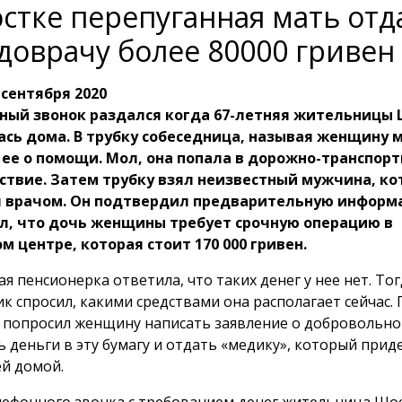
стке перепуганная мать отд
доврачу более 80000 гривен
 сентября 2020
ный звонок раздался когда 67-летняя жительницы
сь дома. В трубку собеседница, называя женщину 
ее о помощи. Мол, она попала в дорожно-транспорт
ствие. Затем трубку взял неизвестный мужчина, к
я врачом. Он подтвердил предварительную информ
ал, что дочь женщины требует срочную операцию в
м центре, которая стоит 170 000 гривен.
я пенсионерка ответила, что таких денег у нее нет. То
ик спросил, какими средствами она располагает сейчас.
н попросил женщину написать заявление о добровольно
 деньги в эту бумагу и отдать «медику», который приде
ей домой.
лефонного звонка с требованием денег жительница Шо