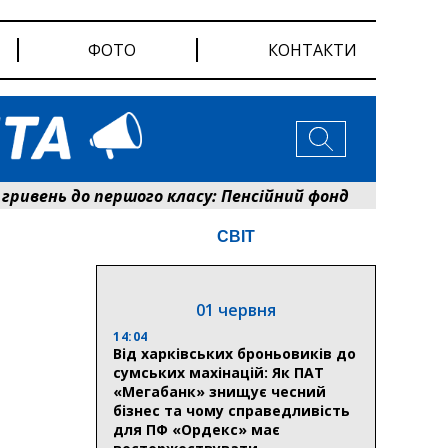
ФОТО
КОНТАКТИ
вень до першого класу: Пенсійний фонд Сумщини розп
СВІТ
01 червня
14:04
Від харківських броньовиків до
сумських махінацій: Як ПАТ
«Мегабанк» знищує чесний
бізнес та чому справедливість
для ПФ «Ордекс» має