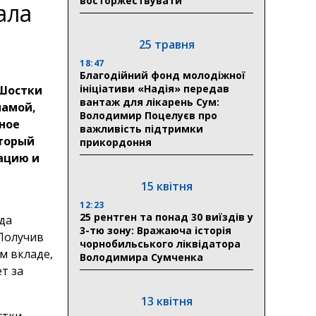
восторжествувати
ала
25 травня
18:47
Благодійний фонд молодіжної
ініціативи «Надія» передав
 Шостки
вантаж для лікарень Сум:
мамой,
Володимир Поцелуєв про
ное
важливість підтримки
оторый
прикордоння
ацию и
15 квітня
12:23
25 рентген та понад 30 виїздів у
гда
3-тю зону: Вражаюча історія
 Получив
чорнобильського ліквідатора
м вкладе,
Володимира Сумченка
т за
13 квітня
стки