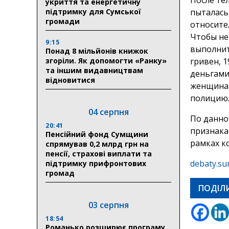
укриття та енергетичну
підтримку для Сумської
пыталась
громади
относите
Чтобы не
9:15
выполнит
Понад 8 мільйонів книжок
згоріли. Як допомогти «Ранку»
гривен, 1
та іншим видавництвам
деньгами
відновитися
женщина 
полицию
04 серпня
По данно
20:41
признака
Пенсійний фонд Сумщини
рамках к
спрямував 0,2 млрд грн на
пенсії, страхові виплати та
debaty.su
підтримку прифронтових
громад
ПОДІЛ
03 серпня
18:54
Романько розширює програму