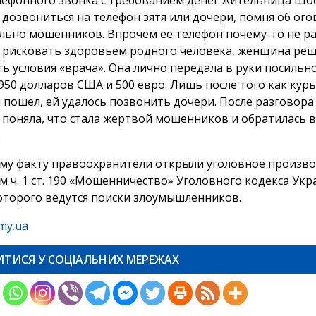
 дозвониться на телефон зятя или дочери, помня об ого
льно мошенников. Впрочем ее телефон почему-то не ра
 рисковать здоровьем родного человека, женщина ре
ь условия «врача». Она лично передала в руки посильн
950 долларов США и 500 евро. Лишь после того как курь
 пошел, ей удалось позвонить дочери. После разговора 
поняла, что стала жертвой мошенников и обратилась в
.
му факту правоохранители открыли уголовное произво
м ч. 1 ст. 190 «Мошенничество» Уголовного кодекса Укр
оторого ведутся поиски злоумышленников.
my.ua
ИТИСЯ У СОЦІАЛЬНИХ МЕРЕЖАХ