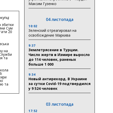
Максим Гузенко
купці
04 листопада
 збитки
10:02
ини Сум
Зеленский отреагировал на
гати 20
гривень
освобождение Маркива
вська
9:37
Землетрясение в Турции.
ру на
 Служби
Число жертв в Измире выросло
я та
до 114 человек, раненых
тури у
больше 1 000
бласті:
кола
й:
9:34
тири
Новый антирекорд. В Украине
по
за сутки Covid-19 подтвердился
ню та
ву
у 9 524 человек
ктури
03 листопада
17:52