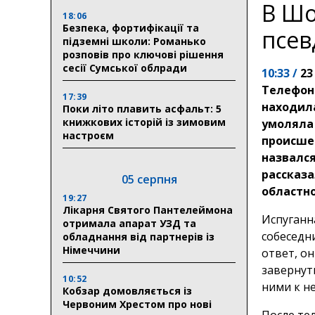
В Шо
18:06
Безпека, фортифікації та
псев
підземні школи: Романько
розповів про ключові рішення
сесії Сумської облради
10:33 /
23
Телефон
17:39
находила
Поки літо плавить асфальт: 5
книжкових історій із зимовим
умоляла 
настроєм
происше
назвалс
рассказ
05 серпня
областно
19:27
Лікарня Святого Пантелеймона
Испуганна
отримала апарат УЗД та
собеседн
обладнання від партнерів із
Німеччини
ответ, о
завернуть
10:52
ними к н
Кобзар домовляється із
Червоним Хрестом про нові
После те