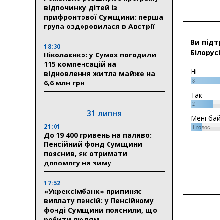
відпочинку дітей із
прифронтової Сумщини: перша
група оздоровилася в Австрії
Ви підт
18:30
Білорусі
Ніколаєнко: у Сумах погодили
115 компенсацій на
Ні
відновлення житла майже на
8
6,6 млн грн
Так
2
31 липня
Мені ба
21:01
1
голос
До 19 400 гривень на паливо:
Пенсійний фонд Сумщини
пояснив, як отримати
допомогу на зиму
17:52
«Укрексімбанк» припиняє
виплату пенсій: у Пенсійному
фонді Сумщини пояснили, що
робити людям