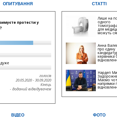
ОПИТУВАННЯ
СТАТТІ
Лише на по
одного
римуєте протести у
томографа
?
для медиц
можуть ся
мільйонів 
Анна Вале
про єдину
кандидату
керівника
відновленн
йдуже
інфраструк
Сумській о
Хіба...
Нардеп Ми
голосів
Задорожні
Маємо чо
20.05.2020
-
30.09.2020
напрямки 
Кінець
відновлен
- доданий відвідувачем
будівницт
критичної
інфрастру
ВІДЕО
ФОТО