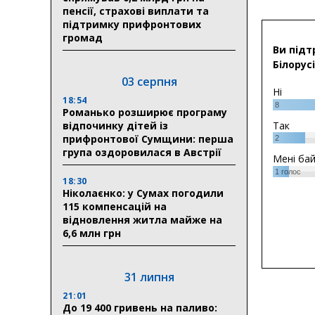
пенсії, страхові виплати та
підтримку прифронтових
громад
Ви підт
Білорусі
03 серпня
Ні
18:54
8
Романько розширює програму
відпочинку дітей із
Так
прифронтової Сумщини: перша
2
група оздоровилася в Австрії
Мені ба
1
голос
18:30
Ніколаєнко: у Сумах погодили
115 компенсацій на
відновлення житла майже на
6,6 млн грн
31 липня
21:01
До 19 400 гривень на паливо: