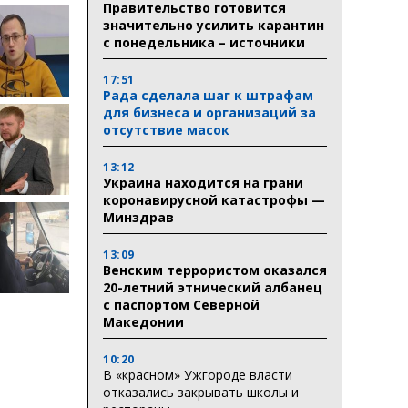
Правительство готовится
значительно усилить карантин
с понедельника – источники
17:51
Рада сделала шаг к штрафам
для бизнеса и организаций за
отсутствие масок
13:12
Украина находится на грани
коронавирусной катастрофы —
Минздрав
13:09
Венским террористом оказался
20-летний этнический албанец
с паспортом Северной
Македонии
10:20
В «красном» Ужгороде власти
отказались закрывать школы и