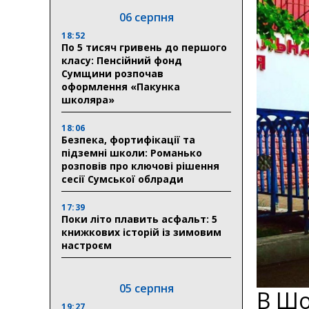
06 серпня
18:52
По 5 тисяч гривень до першого
класу: Пенсійний фонд
Сумщини розпочав
оформлення «Пакунка
школяра»
18:06
Безпека, фортифікації та
підземні школи: Романько
розповів про ключові рішення
сесії Сумської облради
17:39
Поки літо плавить асфальт: 5
книжкових історій із зимовим
настроєм
05 серпня
В Шо
19:27