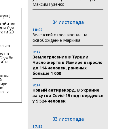
Максим Гузенко
купці
04 листопада
 збитки
ини Сум
10:02
гати 20
Зеленский отреагировал на
гривень
освобождение Маркива
вська
9:37
ру на
Землетрясение в Турции.
 Служби
я та
Число жертв в Измире выросло
тури у
до 114 человек, раненых
бласті:
больше 1 000
кола
й:
тири
9:34
по
Новый антирекорд. В Украине
ню та
за сутки Covid-19 подтвердился
ву
у 9 524 человек
ктури
03 листопада
17:52