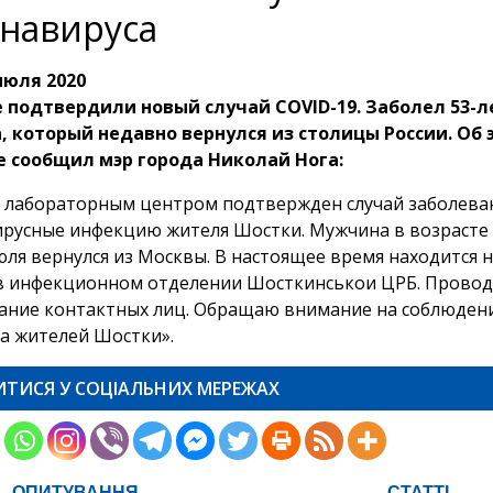
навируса
июля 2020
 подтвердили новый случай COVID-19. Заболел 53-
 который недавно вернулся из столицы России. Об 
 сообщил мэр города Николай Нога:
 лабораторным центром подтвержден случай заболева
русные инфекцию жителя Шостки. Мужчина в возрасте 5
юля вернулся из Москвы. В настоящее время находится 
в инфекционном отделении Шосткинськои ЦРБ. Провод
ание контактных лиц. Обращаю внимание на соблюден
а жителей Шостки».
ИТИСЯ У СОЦІАЛЬНИХ МЕРЕЖАХ
ОПИТУВАННЯ
СТАТТІ