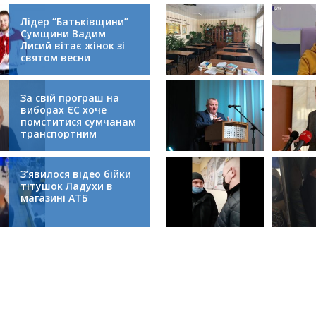
Лідер “Батьківщини”
Сумщини Вадим
Лисий вітає жінок зі
святом весни
За свій програш на
виборах ЄС хоче
помститися сумчанам
транспортним
колапсом
З’явилося відео бійки
тітушок Ладухи в
магазині АТБ