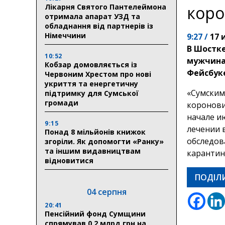
Лікарня Святого Пантелеймона
коро
отримала апарат УЗД та
обладнання від партнерів із
Німеччини
9:27 /
17 
В Шостке
10:52
мужчина,
Кобзар домовляється із
Фейсбуке
Червоним Хрестом про нові
укриття та енергетичну
«Сумским
підтримку для Сумської
громади
коронови
начале и
9:15
лечении 
Понад 8 мільйонів книжок
обследов
згоріли. Як допомогти «Ранку»
та іншим видавництвам
карантин
відновитися
ПОДІЛ
04 серпня
20:41
Пенсійний фонд Сумщини
спрямував 0,2 млрд грн на