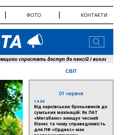
ФОТО
КОНТАКТИ
спростять доступ до пенсій і виплат: Пенсійний ф
СВІТ
01 червня
14:04
Від харківських броньовиків до
сумських махінацій: Як ПАТ
«Мегабанк» знищує чесний
бізнес та чому справедливість
для ПФ «Ордекс» має