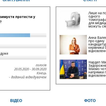
Лише на по
одного
римуєте протести у
томографа
?
для медиц
можуть ся
мільйонів 
Анна Вале
про єдину
кандидату
керівника
відновленн
йдуже
інфраструк
Сумській о
Хіба...
Нардеп Ми
голосів
Задорожні
Маємо чо
20.05.2020
-
30.09.2020
напрямки 
Кінець
відновлен
- доданий відвідувачем
будівницт
критичної
інфрастру
ВІДЕО
ФОТО