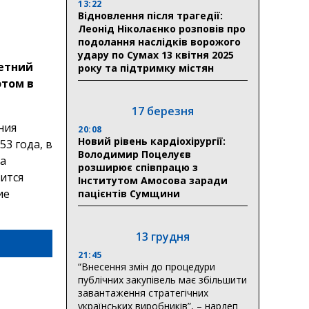
13:22
Відновлення після трагедії:
Леонід Ніколаєнко розповів про
подолання наслідків ворожого
удару по Сумах 13 квітня 2025
летний
року та підтримку містян
этом в
17 березня
ния
20:08
Новий рівень кардіохірургії:
3 года, в
Володимир Поцелуєв
на
розширює співпрацю з
ится
Інститутом Амосова заради
ие
пацієнтів Сумщини
13 грудня
21:45
“Внесення змін до процедури
публічних закупівель має збільшити
завантаження стратегічних
українських виробників”, – нардеп