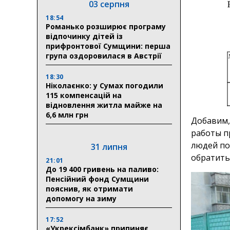
03 серпня
18:54
Романько розширює програму
відпочинку дітей із
прифронтової Сумщини: перша
група оздоровилася в Австрії
18:30
Ніколаєнко: у Сумах погодили
115 компенсацій на
відновлення житла майже на
6,6 млн грн
Добавим,
работы п
людей по
31 липня
обратить
21:01
До 19 400 гривень на паливо:
Пенсійний фонд Сумщини
пояснив, як отримати
допомогу на зиму
17:52
«Укрексімбанк» припиняє