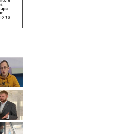
кола
й:
тири
по
ню та
ву
ктури