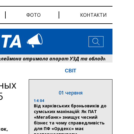
ФОТО
КОНТАКТИ
отримала апарат УЗД та обладнання від партнерів і
СВІТ
йных
01 червня
5
14:04
Від харківських броньовиків до
сумських махінацій: Як ПАТ
«Мегабанк» знищує чесний
бізнес та чому справедливість
ок,
для ПФ «Ордекс» має