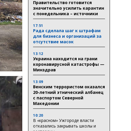
Правительство готовится
значительно усилить карантин
с понедельника – источники
17:51
Рада сделала шаг к штрафам
для бизнеса и организаций за
отсутствие масок
13:12
Украина находится на грани
коронавирусной катастрофы —
Минздрав
13:09
Венским террористом оказался
20-летний этнический албанец
с паспортом Северной
Македонии
10:20
В «красном» Ужгороде власти
отказались закрывать школы и