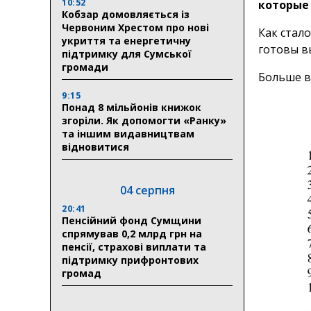
10:52
которые
Кобзар домовляється із
Червоним Хрестом про нові
Как стало
укриття та енергетичну
готовы в
підтримку для Сумської
громади
Больше в
9:15
Понад 8 мільйонів книжок
згоріли. Як допомогти «Ранку»
та іншим видавництвам
відновитися
04 серпня
20:41
Пенсійний фонд Сумщини
спрямував 0,2 млрд грн на
пенсії, страхові виплати та
підтримку прифронтових
громад