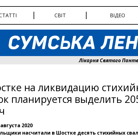
СТАТТІ
СВІТ
ВІДЕО
Лікарня Святого Пантелеймона 
стке на ликвидацию стихи
ок планируется выделить 20
ч
 августа 2020
льщики насчитали в Шостке десять стихийных свал