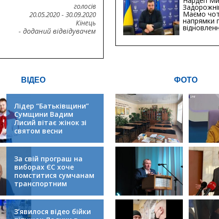
Нардеп Ми
голосів
Задорожні
Маємо чо
20.05.2020
-
30.09.2020
напрямки 
Кінець
відновлен
- доданий відвідувачем
будівницт
критичної
інфрастру
ВІДЕО
ФОТО
Лідер “Батьківщини”
Сумщини Вадим
Лисий вітає жінок зі
святом весни
За свій програш на
виборах ЄС хоче
помститися сумчанам
транспортним
колапсом
З’явилося відео бійки