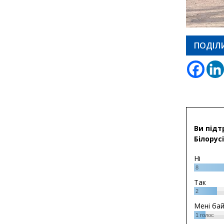
ПОДІЛ
Ви підт
Білорусі
Ні
8
Так
2
Мені ба
1
голос