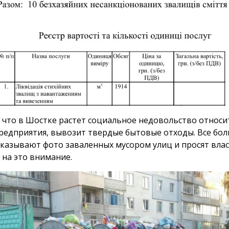
 что в Шостке растет социальное недовольство относ
редприятия, вывозит твердые бытовые отходы. Все бо
казывают фото заваленных мусором улиц и просят вла
 на это внимание.