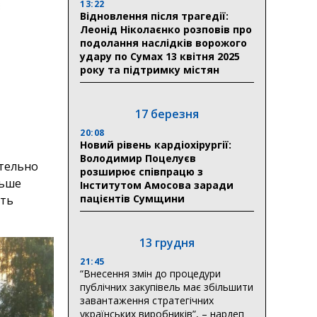
13:22
Відновлення після трагедії:
Леонід Ніколаєнко розповів про
подолання наслідків ворожого
удару по Сумах 13 квітня 2025
року та підтримку містян
17 березня
20:08
Новий рівень кардіохірургії:
Володимир Поцелуєв
ительно
розширює співпрацю з
льше
Інститутом Амосова заради
пацієнтів Сумщини
сть
13 грудня
21:45
“Внесення змін до процедури
публічних закупівель має збільшити
завантаження стратегічних
українських виробників”, – нардеп