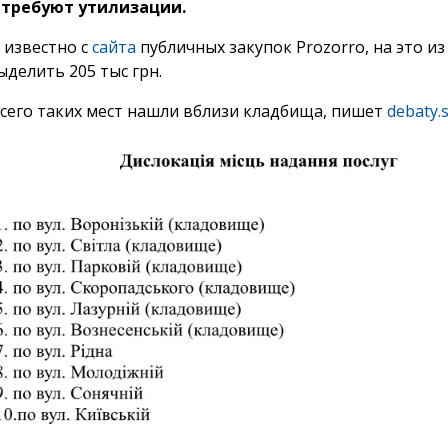
 требуют утилизации.
 известно с
сайта
публичных закупок Prozorro, на это и
ыделить 205 тыс грн.
сего таких мест нашли вблизи кладбища, пишет
debaty.