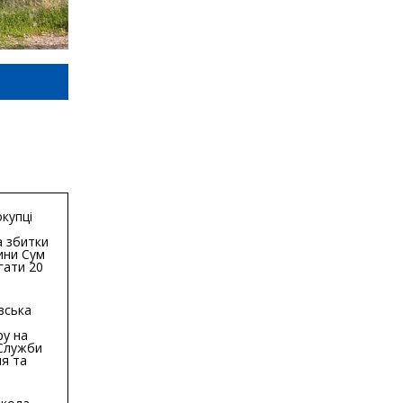
купці
 збитки
ини Сум
гати 20
гривень
вська
ру на
 Служби
я та
тури у
бласті: