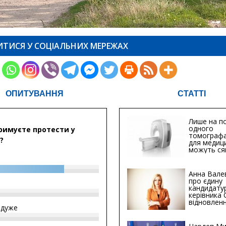
ИТИСЯ У СОЦІАЛЬНИХ МЕРЕЖАХ
ОПИТУВАННЯ
СТАТТІ
Лише на по
одного
римуєте протести у
томографа
?
для медиц
можуть ся
мільйонів 
Анна Вале
про єдину
кандидату
керівника
відновленн
йдуже
інфраструк
Сумській о
Хіба...