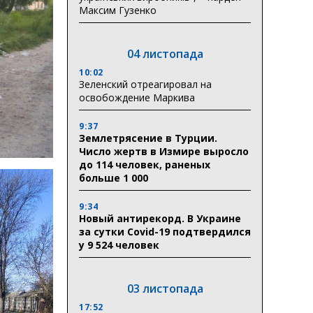
Максим Гузенко
04 листопада
10:02
Зеленский отреагировал на
освобождение Маркива
9:37
Землетрясение в Турции.
Число жертв в Измире выросло
до 114 человек, раненых
больше 1 000
9:34
Новый антирекорд. В Украине
за сутки Covid-19 подтвердился
у 9 524 человек
03 листопада
17:52