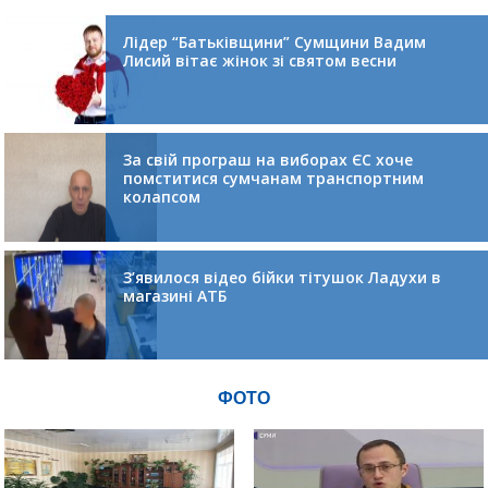
Лідер “Батьківщини” Сумщини Вадим
Лисий вітає жінок зі святом весни
За свій програш на виборах ЄС хоче
помститися сумчанам транспортним
колапсом
З’явилося відео бійки тітушок Ладухи в
магазині АТБ
ФОТО