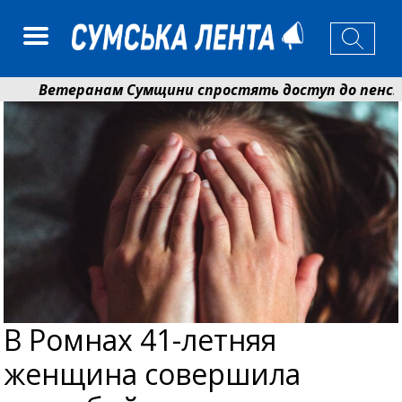
Ветеранам Сумщини спростять доступ до пенсій і 
Романько розширює програму відпочинку дітей із пр
В Ромнах 41-летняя
женщина совершила