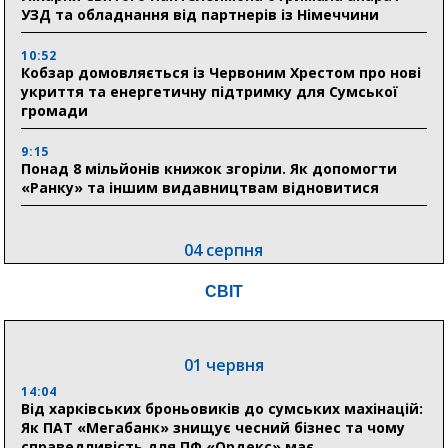
УЗД та обладнання від партнерів із Німеччини
10:52
Кобзар домовляється із Червоним Хрестом про нові
укриття та енергетичну підтримку для Сумської
громади
9:15
Понад 8 мільйонів книжок згоріли. Як допомогти
«Ранку» та іншим видавництвам відновитися
04 серпня
20:41
СВІТ
Пенсійний фонд Сумщини спрямував 0,2 млрд грн
на пенсії, страхові виплати та підтримку
прифронтових громад
01 червня
14:04
03 серпня
Від харківських броньовиків до сумських махінацій:
18:54
Як ПАТ «Мегабанк» знищує чесний бізнес та чому
Романько розширює програму відпочинку дітей із
справедливість для ПФ «Ордекс» має