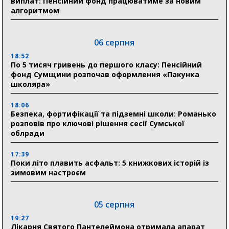
виплат: Пенсійний фонд працюватиме за новим
алгоритмом
06 серпня
18:52
По 5 тисяч гривень до першого класу: Пенсійний
фонд Сумщини розпочав оформлення «Пакунка
школяра»
18:06
Безпека, фортифікації та підземні школи: Романько
розповів про ключові рішення сесії Сумської
облради
17:39
Поки літо плавить асфальт: 5 книжкових історій із
зимовим настроєм
05 серпня
19:27
Лікарня Святого Пантелеймона отримала апарат