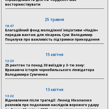
прифронтової Сумщини: перша група оздоровилася
восторжествувати
в Австрії
18:30
25 травня
Ніколаєнко: у Сумах погодили 115 компенсацій на
відновлення житла майже на 6,6 млн грн
18:47
Благодійний фонд молодіжної ініціативи «Надія»
передав вантаж для лікарень Сум: Володимир
Поцелуєв про важливість підтримки прикордоння
31 липня
21:01
До 19 400 гривень на паливо: Пенсійний фонд
15 квітня
Сумщини пояснив, як отримати допомогу на зиму
12:23
25 рентген та понад 30 виїздів у 3-тю зону:
17:52
Вражаюча історія чорнобильського ліквідатора
«Укрексімбанк» припиняє виплату пенсій: у
Володимира Сумченка
Пенсійному фонді Сумщини пояснили, що робити
людям
13 квітня
11:00
Артем Кобзар вручив родинам 20 полеглих Героїв
13:22
відзнаки «Почесного громадянина міста Суми»
Відновлення після трагедії: Леонід Ніколаєнко
розповів про подолання наслідків ворожого удару