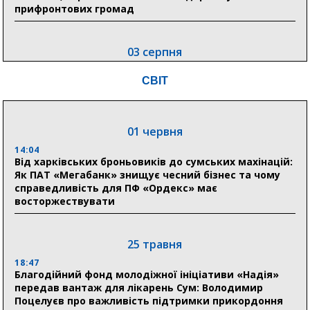
прифронтових громад
03 серпня
18:54
СВІТ
Романько розширює програму відпочинку дітей із
прифронтової Сумщини: перша група оздоровилася
в Австрії
01 червня
18:30
Ніколаєнко: у Сумах погодили 115 компенсацій на
14:04
відновлення житла майже на 6,6 млн грн
Від харківських броньовиків до сумських махінацій:
Як ПАТ «Мегабанк» знищує чесний бізнес та чому
справедливість для ПФ «Ордекс» має
восторжествувати
31 липня
21:01
До 19 400 гривень на паливо: Пенсійний фонд
25 травня
Сумщини пояснив, як отримати допомогу на зиму
18:47
Благодійний фонд молодіжної ініціативи «Надія»
17:52
передав вантаж для лікарень Сум: Володимир
«Укрексімбанк» припиняє виплату пенсій: у
Поцелуєв про важливість підтримки прикордоння
Пенсійному фонді Сумщини пояснили, що робити