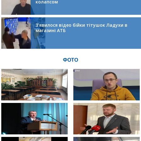
колапсом
З’явилося відео бійки тітушок Ладухи в
магазині АТБ
ФОТО