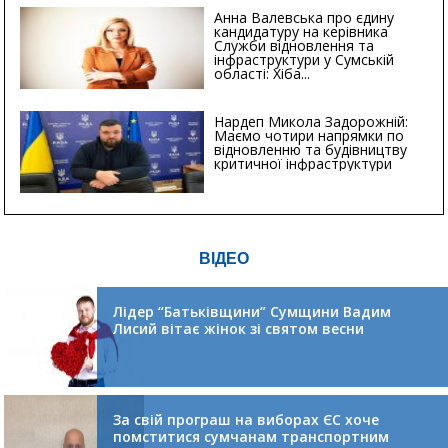
Анна Валевська про єдину
кандидатуру на керівника
Служби відновлення та
інфраструктури у Сумській
області: Хіба...
Нардеп Микола Задорожній:
Маємо чотири напрямки по
відновленню та будівництву
критичної інфраструктури
ВІДЕО
Лідер “Батьківщини” Сумщини Вадим
Лисий вітає жінок зі святом весни
За свій програш на виборах ЄС хоче
помститися сумчанам транспортним