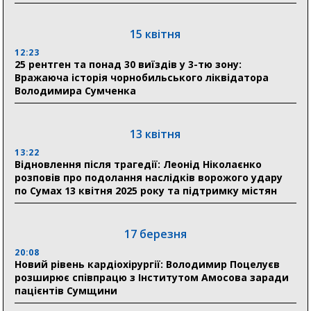
людям
15 квітня
11:00
Артем Кобзар вручив родинам 20 полеглих Героїв
12:23
відзнаки «Почесного громадянина міста Суми»
25 рентген та понад 30 виїздів у 3-тю зону:
Вражаюча історія чорнобильського ліквідатора
Володимира Сумченка
30 липня
19:38
Сумська клінічна лікарня Святого Пантелеймона
13 квітня
здобула головну відзнаку в медичній сфері України
13:22
Відновлення після трагедії: Леонід Ніколаєнко
18:33
розповів про подолання наслідків ворожого удару
Олексій Романько долучився до обговорення Плану
по Сумах 13 квітня 2025 року та підтримку містян
стійкості Сумщини з Прем’єр-міністром
18:11
17 березня
Місто посилює міжнародну співпрацю: Суми
отримали 12 потужних станцій для Пунктів обігріву
20:08
Новий рівень кардіохірургії: Володимир Поцелуєв
розширює співпрацю з Інститутом Амосова заради
пацієнтів Сумщини