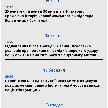
15 квітня
12:23
25 рентген та понад 30 виїздів у 3-тю зону:
29 липня
Вражаюча історія чорнобильського ліквідатора
Володимира Сумченка
18:13
Лікарня Святого Пантелеймона отримала нову
побутову техніку для комфорту пацієнтів
13 квітня
13:22
28 липня
Відновлення після трагедії: Леонід Ніколаєнко
розповів про подолання наслідків ворожого удару
19:07
по Сумах 13 квітня 2025 року та підтримку містян
Соціальні виплати без затримок: Пенсійний фонд
Сумщини профінансував 2,5 млрд грн у липні
17 березня
18:49
У Сумах завершили першочергові роботи після
20:08
атак: Ніколаєнко підбив підсумки ліквідації
Новий рівень кардіохірургії: Володимир Поцелуєв
наслідків
розширює співпрацю з Інститутом Амосова заради
пацієнтів Сумщини
13 грудня