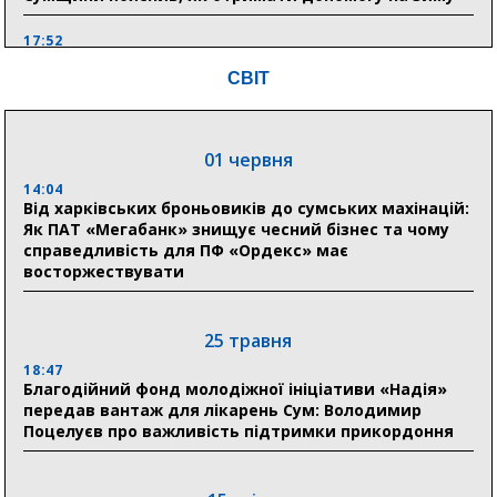
17:52
«Укрексімбанк» припиняє виплату пенсій: у
СВІТ
Пенсійному фонді Сумщини пояснили, що робити
людям
11:00
01 червня
Артем Кобзар вручив родинам 20 полеглих Героїв
відзнаки «Почесного громадянина міста Суми»
14:04
Від харківських броньовиків до сумських махінацій:
Як ПАТ «Мегабанк» знищує чесний бізнес та чому
справедливість для ПФ «Ордекс» має
30 липня
восторжествувати
19:38
Сумська клінічна лікарня Святого Пантелеймона
здобула головну відзнаку в медичній сфері України
25 травня
18:47
18:33
Благодійний фонд молодіжної ініціативи «Надія»
Олексій Романько долучився до обговорення Плану
передав вантаж для лікарень Сум: Володимир
стійкості Сумщини з Прем’єр-міністром
Поцелуєв про важливість підтримки прикордоння
18:11
Місто посилює міжнародну співпрацю: Суми
отримали 12 потужних станцій для Пунктів обігріву