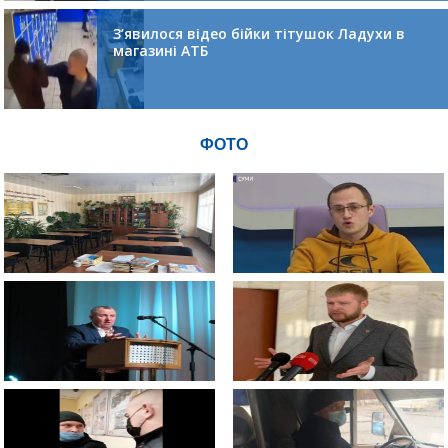
З’явилося відео бійки тітушок Ладухи в
магазині АТБ
ФОТО