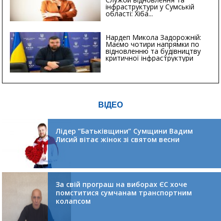
інфраструктури у Сумській
області: Хіба...
Нардеп Микола Задорожній:
Маємо чотири напрямки по
відновленню та будівництву
критичної інфраструктури
ВІДЕО
Лідер “Батьківщини” Сумщини Вадим
Лисий вітає жінок зі святом весни
За свій програш на виборах ЄС хоче
помститися сумчанам транспортним
колапсом