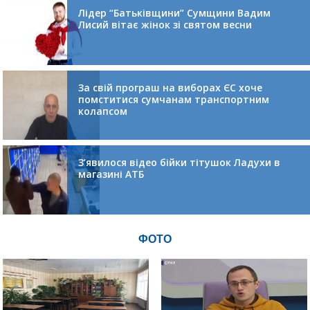
Лідер “Батьківщини” Сумщини Вадим
Лисий вітає жінок зі святом весни
За свій програш на виборах ЄС хоче
помститися сумчанам транспортним
колапсом
З’явилося відео бійки тітушок Ладухи в
магазині АТБ
ФОТО