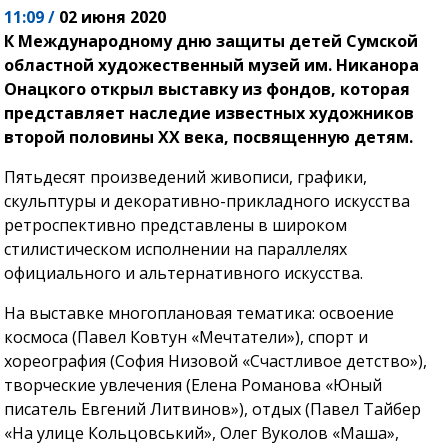
11:09 /
02 июня 2020
К Международному дню защиты детей Сумской
областной художественный музей им. Никанора
Онацкого открыл выставку из фондов, которая
представляет наследие известных художников
второй половины ХХ века, посвященную детям.
Пятьдесят произведений живописи, графики,
скульптуры и декоративно-прикладного искусства
ретроспективно представлены в широком
стилистическом исполнении на параллелях
официального и альтернативного искусства.
На выставке многоплановая тематика: освоение
космоса (Павел Ковтун «Мечтатели»), спорт и
хореография (София Низовой «Счастливое детство»),
творческие увлечения (Елена Романова «Юный
писатель Евгений Литвинов»), отдых (Павел Тайбер
«На улице Кольцовський», Олег Вуколов «Маша»,