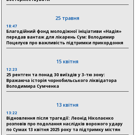
03 серпня
25 травня
18:54
18:47
Романько розширює програму відпочинку дітей із
Благодійний фонд молодіжної ініціативи «Надія»
прифронтової Сумщини: перша група оздоровилася
передав вантаж для лікарень Сум: Володимир
в Австрії
Поцелуєв про важливість підтримки прикордоння
18:30
Ніколаєнко: у Сумах погодили 115 компенсацій на
15 квітня
відновлення житла майже на 6,6 млн грн
12:23
25 рентген та понад 30 виїздів у 3-тю зону:
Вражаюча історія чорнобильського ліквідатора
31 липня
Володимира Сумченка
21:01
До 19 400 гривень на паливо: Пенсійний фонд
Сумщини пояснив, як отримати допомогу на зиму
13 квітня
13:22
17:52
Відновлення після трагедії: Леонід Ніколаєнко
«Укрексімбанк» припиняє виплату пенсій: у
розповів про подолання наслідків ворожого удару
Пенсійному фонді Сумщини пояснили, що робити
по Сумах 13 квітня 2025 року та підтримку містян
людям