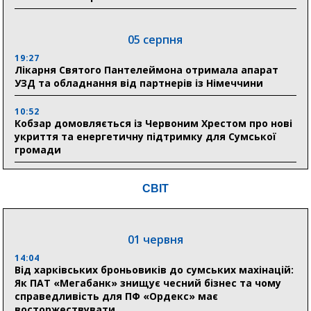
05 серпня
19:27
Лікарня Святого Пантелеймона отримала апарат
УЗД та обладнання від партнерів із Німеччини
10:52
Кобзар домовляється із Червоним Хрестом про нові
укриття та енергетичну підтримку для Сумської
громади
9:15
СВІТ
Понад 8 мільйонів книжок згоріли. Як допомогти
«Ранку» та іншим видавництвам відновитися
01 червня
04 серпня
14:04
20:41
Від харківських броньовиків до сумських махінацій:
Пенсійний фонд Сумщини спрямував 0,2 млрд грн
Як ПАТ «Мегабанк» знищує чесний бізнес та чому
на пенсії, страхові виплати та підтримку
справедливість для ПФ «Ордекс» має
прифронтових громад
восторжествувати