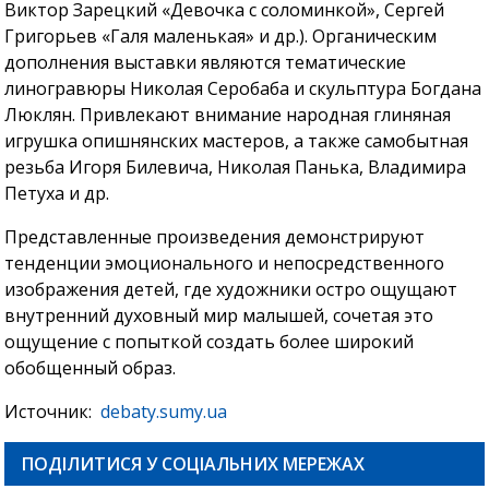
Виктор Зарецкий «Девочка с соломинкой», Сергей
Григорьев «Галя маленькая» и др.). Органическим
дополнения выставки являются тематические
линогравюры Николая Серобаба и скульптура Богдана
Люклян. Привлекают внимание народная глиняная
игрушка опишнянских мастеров, а также самобытная
резьба Игоря Билевича, Николая Панька, Владимира
Петуха и др.
Представленные произведения демонстрируют
тенденции эмоционального и непосредственного
изображения детей, где художники остро ощущают
внутренний духовный мир малышей, сочетая это
ощущение с попыткой создать более широкий
обобщенный образ.
Источник:
debaty.sumy.ua
ПОДІЛИТИСЯ У СОЦІАЛЬНИХ МЕРЕЖАХ