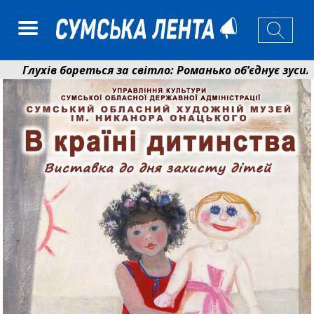
лухів бореться за світло: Романько об’єднує зусилля г
енсійний фонд Сумщини спрямував 0,2 млрд грн на пе