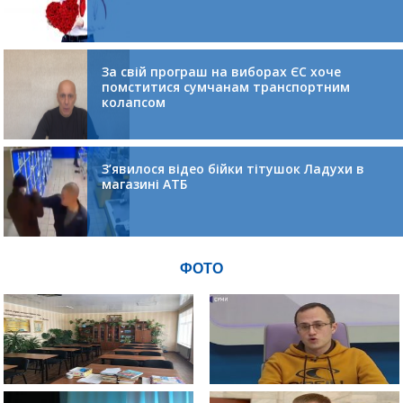
За свій програш на виборах ЄС хоче
помститися сумчанам транспортним
колапсом
З’явилося відео бійки тітушок Ладухи в
магазині АТБ
ФОТО