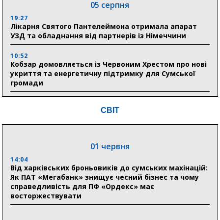
05 серпня
19:27
Лікарня Святого Пантелеймона отримала апарат
УЗД та обладнання від партнерів із Німеччини
10:52
Кобзар домовляється із Червоним Хрестом про нові
укриття та енергетичну підтримку для Сумської
громади
9:15
СВІТ
Понад 8 мільйонів книжок згоріли. Як допомогти
«Ранку» та іншим видавництвам відновитися
01 червня
04 серпня
14:04
20:41
Від харківських броньовиків до сумських махінацій:
Пенсійний фонд Сумщини спрямував 0,2 млрд грн
Як ПАТ «Мегабанк» знищує чесний бізнес та чому
на пенсії, страхові виплати та підтримку
справедливість для ПФ «Ордекс» має
прифронтових громад
восторжествувати