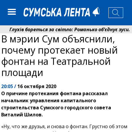
Глухів бореться за світло: Романько об’єднує зусилля
В мэрии Сум объяснили,
Пенсійний фонд Сумщини спрямував 0,2 млрд грн на п
почему протекает новый
фонтан на Театральной
площади
20:05 /
16 октября 2020
О причине протекания фонтана рассказал
начальник управления капитального
строительства Сумского городского совета
Виталий Шилов.
«Ну, что же друзья, и снова о фонтан. Грустно об этом