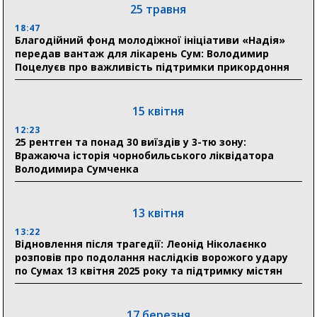
03 серпня
25 травня
18:54
18:47
Романько розширює програму відпочинку дітей із
Благодійний фонд молодіжної ініціативи «Надія»
прифронтової Сумщини: перша група оздоровилася
передав вантаж для лікарень Сум: Володимир
в Австрії
Поцелуєв про важливість підтримки прикордоння
18:30
Ніколаєнко: у Сумах погодили 115 компенсацій на
15 квітня
відновлення житла майже на 6,6 млн грн
12:23
25 рентген та понад 30 виїздів у 3-тю зону:
Вражаюча історія чорнобильського ліквідатора
31 липня
Володимира Сумченка
21:01
До 19 400 гривень на паливо: Пенсійний фонд
Сумщини пояснив, як отримати допомогу на зиму
13 квітня
13:22
17:52
Відновлення після трагедії: Леонід Ніколаєнко
«Укрексімбанк» припиняє виплату пенсій: у
розповів про подолання наслідків ворожого удару
Пенсійному фонді Сумщини пояснили, що робити
по Сумах 13 квітня 2025 року та підтримку містян
людям
11:00
Артем Кобзар вручив родинам 20 полеглих Героїв
17 березня