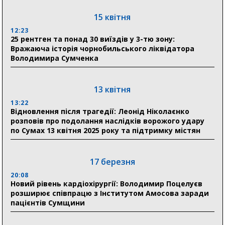
18:30
Ніколаєнко: у Сумах погодили 115 компенсацій на
15 квітня
відновлення житла майже на 6,6 млн грн
12:23
25 рентген та понад 30 виїздів у 3-тю зону:
Вражаюча історія чорнобильського ліквідатора
31 липня
Володимира Сумченка
21:01
До 19 400 гривень на паливо: Пенсійний фонд
Сумщини пояснив, як отримати допомогу на зиму
13 квітня
13:22
17:52
Відновлення після трагедії: Леонід Ніколаєнко
«Укрексімбанк» припиняє виплату пенсій: у
розповів про подолання наслідків ворожого удару
Пенсійному фонді Сумщини пояснили, що робити
по Сумах 13 квітня 2025 року та підтримку містян
людям
11:00
Артем Кобзар вручив родинам 20 полеглих Героїв
17 березня
відзнаки «Почесного громадянина міста Суми»
20:08
Новий рівень кардіохірургії: Володимир Поцелуєв
розширює співпрацю з Інститутом Амосова заради
30 липня
пацієнтів Сумщини
19:38
Сумська клінічна лікарня Святого Пантелеймона