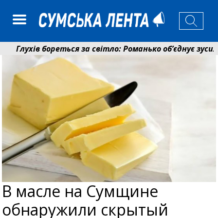
Глухів бореться за світло: Романько об’єднує зусилля
Пенсійний фонд Сумщини спрямував 0,2 млрд грн на п
В масле на Сумщине
обнаружили скрытый