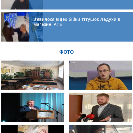
З’явилося відео бійки тітушок Ладухи в
магазині АТБ
ФОТО