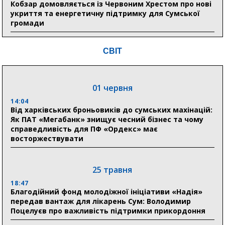
Кобзар домовляється із Червоним Хрестом про нові
укриття та енергетичну підтримку для Сумської
громади
9:15
СВІТ
Понад 8 мільйонів книжок згоріли. Як допомогти
«Ранку» та іншим видавництвам відновитися
01 червня
04 серпня
14:04
20:41
Від харківських броньовиків до сумських махінацій:
Пенсійний фонд Сумщини спрямував 0,2 млрд грн
Як ПАТ «Мегабанк» знищує чесний бізнес та чому
на пенсії, страхові виплати та підтримку
справедливість для ПФ «Ордекс» має
прифронтових громад
восторжествувати
03 серпня
25 травня
18:54
18:47
Романько розширює програму відпочинку дітей із
Благодійний фонд молодіжної ініціативи «Надія»
прифронтової Сумщини: перша група оздоровилася
передав вантаж для лікарень Сум: Володимир
в Австрії
Поцелуєв про важливість підтримки прикордоння