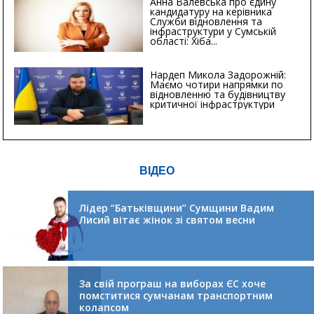
Анна Валевська про єдину
кандидатуру на керівника
Служби відновлення та
інфраструктури у Сумській
області: Хіба...
Нардеп Микола Задорожній:
Маємо чотири напрямки по
відновленню та будівництву
критичної інфраструктури
ВІДЕО
Лідер “Батьківщини” Сумщини Вадим
Лисий вітає жінок зі святом весни
За свій програш на виборах ЄС хоче
помститися сумчанам транспортним
колапсом