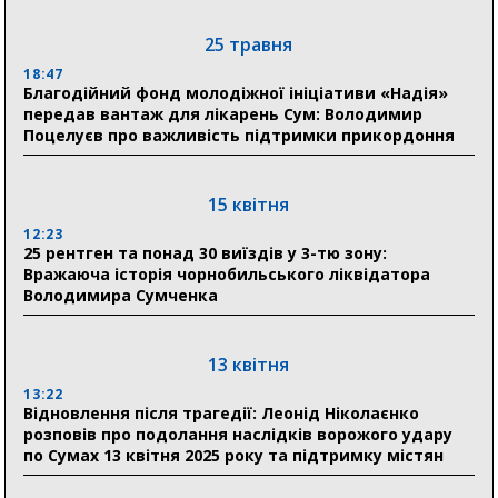
25 травня
11:00
Артем Кобзар вручив родинам 20 полеглих Героїв
18:47
відзнаки «Почесного громадянина міста Суми»
Благодійний фонд молодіжної ініціативи «Надія»
передав вантаж для лікарень Сум: Володимир
Поцелуєв про важливість підтримки прикордоння
30 липня
19:38
Сумська клінічна лікарня Святого Пантелеймона
15 квітня
здобула головну відзнаку в медичній сфері України
12:23
25 рентген та понад 30 виїздів у 3-тю зону:
18:33
Вражаюча історія чорнобильського ліквідатора
Олексій Романько долучився до обговорення Плану
Володимира Сумченка
стійкості Сумщини з Прем’єр-міністром
18:11
13 квітня
Місто посилює міжнародну співпрацю: Суми
отримали 12 потужних станцій для Пунктів обігріву
13:22
Відновлення після трагедії: Леонід Ніколаєнко
розповів про подолання наслідків ворожого удару
по Сумах 13 квітня 2025 року та підтримку містян
29 липня
18:13