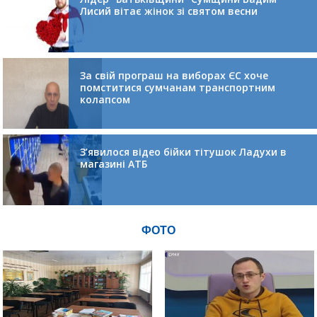
Лисий вітає жінок зі святом весни
За свій програш на виборах ЄС хоче
помститися сумчанам транспортним
колапсом
З’явилося відео бійки тітушок Ладухи в
магазині АТБ
ФОТО