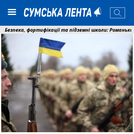
зпека, фортифікації та підземні школи: Романько розпо
 19 400 гривень на паливо: Пенсійний фонд Сумщини п