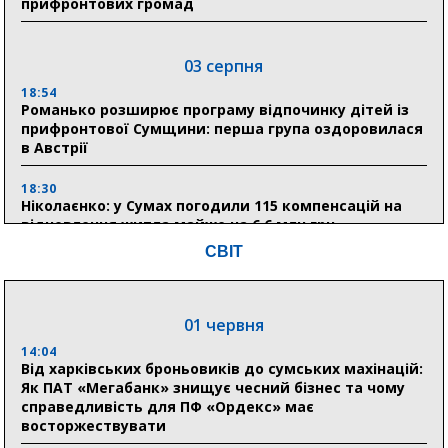
прифронтових громад
03 серпня
18:54
Романько розширює програму відпочинку дітей із
прифронтової Сумщини: перша група оздоровилася
в Австрії
18:30
Ніколаєнко: у Сумах погодили 115 компенсацій на
відновлення житла майже на 6,6 млн грн
СВІТ
31 липня
21:01
01 червня
До 19 400 гривень на паливо: Пенсійний фонд
Сумщини пояснив, як отримати допомогу на зиму
14:04
Від харківських броньовиків до сумських махінацій:
Як ПАТ «Мегабанк» знищує чесний бізнес та чому
17:52
справедливість для ПФ «Ордекс» має
«Укрексімбанк» припиняє виплату пенсій: у
восторжествувати
Пенсійному фонді Сумщини пояснили, що робити
людям